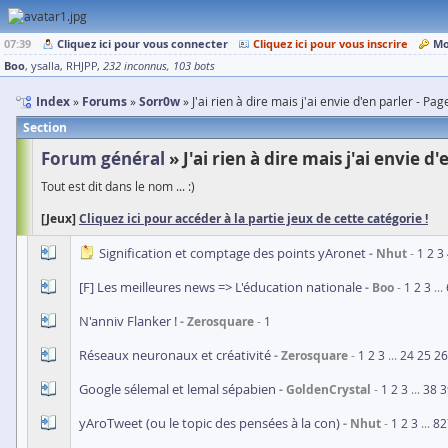
07:39
Cliquez ici pour vous connecter
Cliquez ici pour vous inscrire
Mo
Boo
ysalla
RHJPP
232 inconnus
103 bots
Index
Forums
Sorr0w
J'ai rien à dire mais j'ai envie d'en parler - Pag
Section
Forum général
J'ai rien à dire mais j'ai envie d'
Tout est dit dans le nom ... :)
[Jeux]
Cliquez ici pour accéder à la partie jeux de cette catégorie !
Signification et comptage des points yAronet
Nhut
1
2
3
[F] Les meilleures news => L'éducation nationale
Boo
1
2
3
...
N'anniv Flanker !
Zerosquare
1
Réseaux neuronaux et créativité
Zerosquare
1
2
3
...
24
25
26
Google sélemal et lemal sépabien
GoldenCrystal
1
2
3
...
38
3
yAroTweet (ou le topic des pensées à la con)
Nhut
1
2
3
...
82