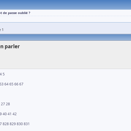
t de passe oublié ?
e 1
en parler
4
5
63
64
65
66
67
27
28
9
40
41
42
7
828
829
830
831