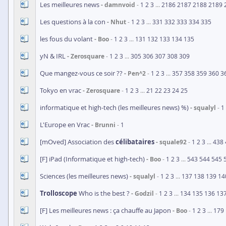
Les meilleures news
damnvoid
1
2
3
...
2186
2187
2188
2189
Les questions à la con
Nhut
1
2
3
...
331
332
333
334
335
les fous du volant
Boo
1
2
3
...
131
132
133
134
135
yN & IRL
Zerosquare
1
2
3
...
305
306
307
308
309
Que mangez-vous ce soir ??
Pen^2
1
2
3
...
357
358
359
360
3
Tokyo en vrac
Zerosquare
1
2
3
...
21
22
23
24
25
informatique et high-tech (les meilleures news) %)
squalyl
1
L'Europe en Vrac
Brunni
1
[mOved] Association des
célibataires
squale92
1
2
3
...
438
[F] iPad (Informatique et high-tech)
Boo
1
2
3
...
543
544
545
Sciences (les meilleures news)
squalyl
1
2
3
...
137
138
139
14
Trolloscope
Who is the best ?
Godzil
1
2
3
...
134
135
136
13
[F] Les meilleures news : ça chauffe au Japon
Boo
1
2
3
...
179