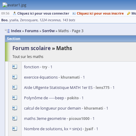
09:56
Cliquez ici pour vous connecter
Cliquez ici pour vous inscrire
Mo
Boo
ysalla
Zerosquare
1224 inconnus
143 bots
Index
Forums
Sorr0w
Maths - Page 3
Section
Forum scolaire
Maths
Tout sur les maths
fonction
try
1
exercice équations
khuramati
1
AIde URgente Statistique MATH 1er ES
lens775
1
Polynôme de -----beep
pokito
1
calcul de longueur pour demain
khuramati
1
maths 3eme geometrie
picoux1000
1
Nombre de solutions, kx = sin(x)
Jyaif
1