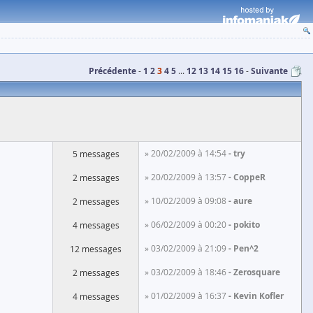
Précédente
1
2
3
4
5
...
12
13
14
15
16
Suivante
» 20/02/2009 à 14:54
try
5 messages
» 20/02/2009 à 13:57
CoppeR
2 messages
» 10/02/2009 à 09:08
aure
2 messages
» 06/02/2009 à 00:20
pokito
4 messages
» 03/02/2009 à 21:09
Pen^2
12 messages
» 03/02/2009 à 18:46
Zerosquare
2 messages
» 01/02/2009 à 16:37
Kevin Kofler
4 messages