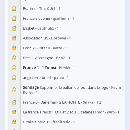
Escrime
The_CUrE
1
France-slovénie
qsufhuhz
1
Basket
qsufhuhz
1
Association BC
Dostovei
1
Lyon 2 -- Inter 0
natto
1
Bresil - Allemagne
PpHd
1
France 1 - 1 Tunisi
Pim89
1
angleterre-brazil
palpa
1
Sondage
Supprimer le ballon de foot dans le logo
Kevin
Kofler
1
France 0 - Danemark 2 LA HONTE
Snake
1
2
La france a reussi ! Et 1 et 2 et 3 ... défaites ! mdr
yAro
1
L'italie a perdu !
fredifredo
1