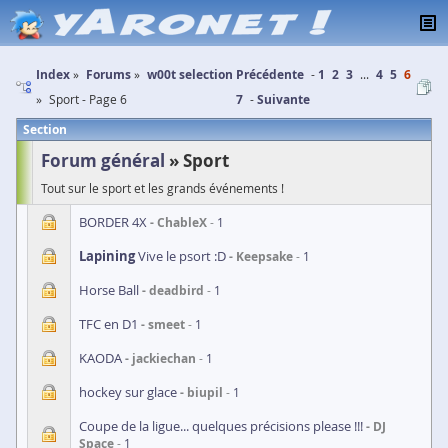
Index
Forums
w00t selection
Précédente
1
2
3
...
4
5
6
Sport - Page 6
7
Suivante
Section
Forum général
Sport
Tout sur le sport et les grands événements !
BORDER 4X
ChableX
1
Lapining
Vive le psort :D
Keepsake
1
Horse Ball
deadbird
1
TFC en D1
smeet
1
KAODA
jackiechan
1
hockey sur glace
biupil
1
Coupe de la ligue... quelques précisions please !!!
DJ
Space
1