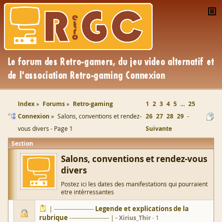
Index
Forums
Retro-gaming
1
2
3
4
5
...
25
Connexion
Salons, conventions et rendez-
26
27
28
29
vous divers - Page 1
Suivante
Section
Salons, conventions et rendez-vous
divers
Postez ici les dates des manifestations qui pourraient
etre intérressantes
| --------------------
Legende et explications de la
rubrique
-------------------- |
Xirius_Thir
1