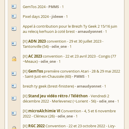
GemTos 2024
PMMS
1
Pixel days 2024
jidewe
1
Appel à contribution pour le Breizh Ty Geek 2 15/16 juin
au relecq kerhuon à coté brest
arnaudyonnet
1
[X]
ADN 2023
convention - 29 et 30 juillet 2023 -
Tantonville (54)
odie_one
1
[X]
AC 2023
convention - 22 et 23 avril 2023 - Congis (77
~Meaux)
odie_one
1
[X]
GemTos
première convention Atari - 28 & 29 mai 2022
- Saint-Just-en-Chaussée (60)
PMMS
1
breizh ty geek (brest-finistere)
arnaudyonnet
1
[X]
Stand jeu vidéo rétro / Téléthon
- Vendredi 2
décembre 2022 - Merlevenez (~Lorient - 56)
odie_one
1
[X]
microAlchimie VI
Convention - 4, 5 et 6 novembre
2022 - Clérieux (26)
odie_one
1
[X]
RGC 2022
Convention - 22 et 23 octobre 2022 - Lizy-