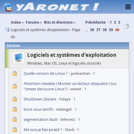
Index
Forums
Bits et électrons
Précédente
1
2
3
Logiciels et systèmes d'exploitation - Page
...
36
37
38
39
40
40
Section
Logiciels et systèmes d'exploitation
Windows, Mac OS, Linux et logiciels associés
Quelle version de Linux ?
jackiechan
1
Attention Newbie ! Monter un lecteur disquette ! (ou
"smeet decouvre Linux")
smeet
1
ShutDown Distant
Folays
1
boot sous win95
redangel
1
segmentation fault
lefevre2
1
Me suis je fais piraté ?
Slack
1