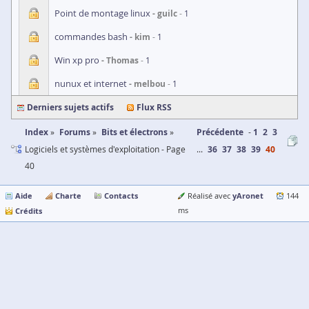
Point de montage linux
guilc
1
commandes bash
kim
1
Win xp pro
Thomas
1
nunux et internet
melbou
1
Derniers sujets actifs
Flux RSS
Index
Forums
Bits et électrons
Précédente
1
2
3
Logiciels et systèmes d'exploitation - Page
...
36
37
38
39
40
40
Aide
Charte
Contacts
yAronet
Réalisé avec
144
Crédits
ms