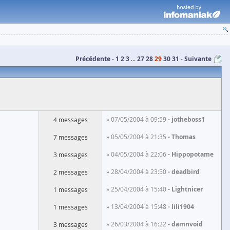
Précédente
1
2
3
...
27
28
29
30
31
Suivante
» 07/05/2004 à 09:59
jotheboss1
4 messages
» 05/05/2004 à 21:35
Thomas
7 messages
» 04/05/2004 à 22:06
Hippopotame
3 messages
» 28/04/2004 à 23:50
deadbird
2 messages
» 25/04/2004 à 15:40
Lightnicer
1 messages
» 13/04/2004 à 15:48
lili1904
1 messages
» 26/03/2004 à 16:22
damnvoid
3 messages