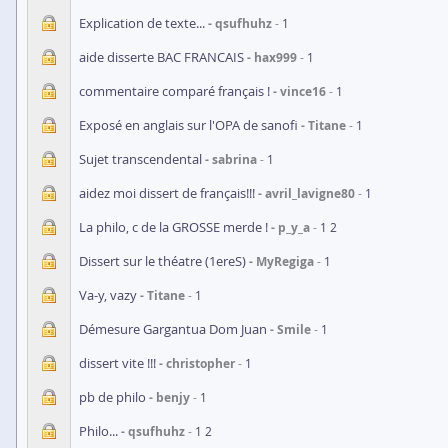
Explication de texte...
qsufhuhz
1
aide disserte BAC FRANCAIS
hax999
1
commentaire comparé français !
vince16
1
Exposé en anglais sur l'OPA de sanofi
Titane
1
Sujet transcendental
sabrina
1
aidez moi dissert de français!!!
avril_lavigne80
1
La philo, c de la GROSSE merde !
p_y_a
1
2
Dissert sur le théatre (1ereS)
MyRegiga
1
Va-y, vazy
Titane
1
Démesure Gargantua Dom Juan
Smile
1
dissert vite !!!
christopher
1
pb de philo
benjy
1
Philo...
qsufhuhz
1
2