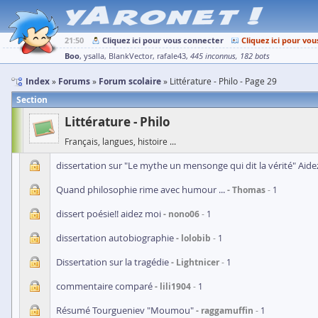
21:50
Cliquez ici pour vous connecter
Cliquez ici pour vou
Boo
ysalla
BlankVector
rafale43
445 inconnus
182 bots
Index
Forums
Forum scolaire
Littérature - Philo - Page 29
Section
Littérature - Philo
Français, langues, histoire ...
dissertation sur "Le mythe un mensonge qui dit la vérité" Aidez
Quand philosophie rime avec humour ...
Thomas
1
dissert poésie!! aidez moi
nono06
1
dissertation autobiographie
lolobib
1
Dissertation sur la tragédie
Lightnicer
1
commentaire comparé
lili1904
1
Résumé Tourgueniev "Moumou"
raggamuffin
1