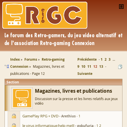
Index
Forums
Retro-gaming
Précédente
1
2
3
...
Connexion
Magazines, livres et
9
10
11
12
13
publications - Page 12
Suivante
Section
Magazines, livres et publications
Discussion sur la presse et les livres relatifs aux jeux
vidéo
GamePlay RPG + DVD
Arethius
1
le virus informatique:help me!!!
gokufuria
1
2