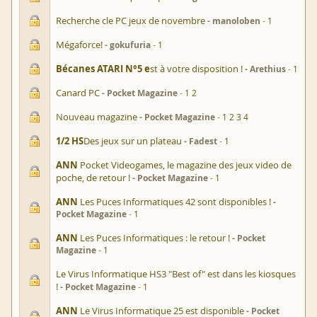
Recherche cle PC jeux de novembre
manoloben
1
Mégaforce!
gokufuria
1
Bécanes ATARI N°5 e
st à votre disposition !
Arethius
1
Canard PC
Pocket Magazine
1
2
Nouveau magazine
Pocket Magazine
1
2
3
4
1/2 HS
Des jeux sur un plateau
Fadest
1
ANN
Pocket Videogames, le magazine des jeux video de
poche, de retour !
Pocket Magazine
1
ANN
Les Puces Informatiques 42 sont disponibles !
Pocket Magazine
1
ANN
Les Puces Informatiques : le retour !
Pocket
Magazine
1
Le Virus Informatique HS3 "Best of" est dans les kiosques
!
Pocket Magazine
1
ANN
Le Virus Informatique 25 est disponible
Pocket