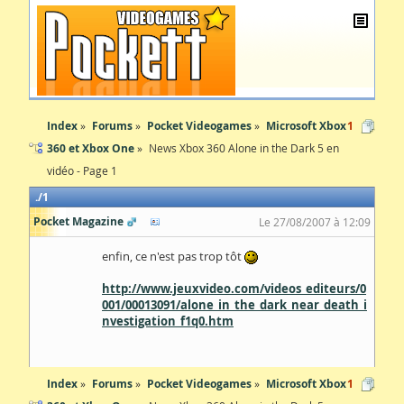
Index
Forums
Pocket Videogames
Microsoft Xbox
1
360 et Xbox One
News Xbox 360 Alone in the Dark 5 en
vidéo - Page 1
1
Pocket Magazine
Le 27/08/2007 à 12:09
enfin, ce n'est pas trop tôt
http://www.jeuxvideo.com/videos_editeurs/0
001/00013091/alone_in_the_dark_near_death_i
nvestigation_f1q0.htm
Index
Forums
Pocket Videogames
Microsoft Xbox
1