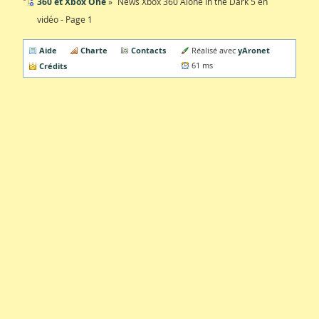
360 et Xbox One
News Xbox 360 Alone in the Dark 5 en
vidéo - Page 1
Aide
Charte
Contacts
yAronet
Réalisé avec
Crédits
61 ms