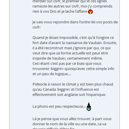
merdier sur civfr, le premier qui lit ces lignes
rameute les autres sur civfr, moi j'y comprends
rien à vos Dns et je lache l'affaire
Je vais vous repondre dans l'ordre de vos posts de
civfr:
Quand je disais impossible, c'est qu'à l'origine ce
fort date d'avant la naissance de Vauban. Ensuite,
il a été reconstruit mais j'ignore par qui, ce qui
veut dire que sa forme actuelle est peut etre
inspirée de Vauban, certainement même.
Ceci étant c'est pas par ce biais que vous
trouverez :biggrin: quoiqu'avec cette simple info
et un peu de logique....
Pideocle à raison le climat y est bien plus chaud
qu'au Canada :biggrin: et l'influence est
effectivement soit anglaise soit hispanique.
La photo est peu respecteuse...
Là je pense que vous allez trouver, à part vous
donner le nom de la ville ou une date, ca va
devenir difficile d'être fin