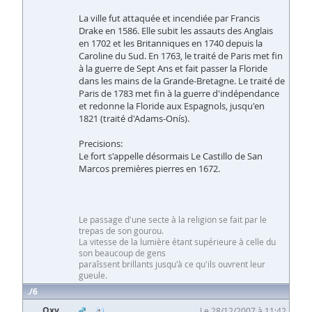
La ville fut attaquée et incendiée par Francis
Drake en 1586. Elle subit les assauts des Anglais
en 1702 et les Britanniques en 1740 depuis la
Caroline du Sud. En 1763, le traité de Paris met fin
à la guerre de Sept Ans et fait passer la Floride
dans les mains de la Grande-Bretagne. Le traité de
Paris de 1783 met fin à la guerre d'indépendance
et redonne la Floride aux Espagnols, jusqu'en
1821 (traité d'Adams-Onís).
Precisions:
Le fort s'appelle désormais Le Castillo de San
Marcos premières pierres en 1672.
Le passage d'une secte à la religion se fait par le
trepas de son gourou.
La vitesse de la lumière étant supérieure à celle du
son beaucoup de gens
paraîssent brillants jusqu'à ce qu'ils ouvrent leur
gueule.
6
Oxy
Le 28/12/2007 à 11:42