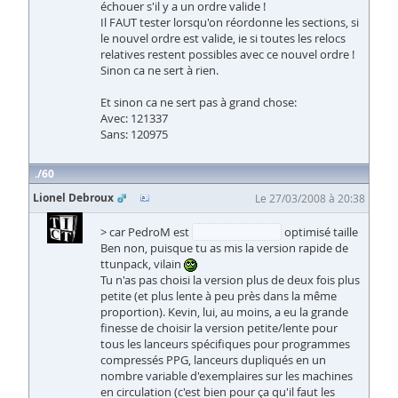
échouer s'il y a un ordre valide !
Il FAUT tester lorsqu'on réordonne les sections, si
le nouvel ordre est valide, ie si toutes les relocs
relatives restent possibles avec ce nouvel ordre !
Sinon ca ne sert à rien.
Et sinon ca ne sert pas à grand chose:
Avec: 121337
Sans: 120975
60
Lionel Debroux
Le 27/03/2008 à 20:38
> car PedroM est
(horriblement?)
optimisé taille
Ben non, puisque tu as mis la version rapide de
ttunpack, vilain
Tu n'as pas choisi la version plus de deux fois plus
petite (et plus lente à peu près dans la même
proportion). Kevin, lui, au moins, a eu la grande
finesse de choisir la version petite/lente pour
tous les lanceurs spécifiques pour programmes
compressés PPG, lanceurs dupliqués en un
nombre variable d'exemplaires sur les machines
en circulation (c'est bien pour ça qu'il faut les