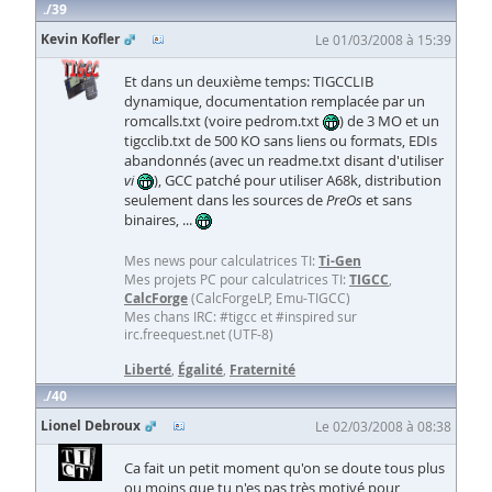
39
Kevin Kofler
Le 01/03/2008 à 15:39
Et dans un deuxième temps: TIGCCLIB
dynamique, documentation remplacée par un
romcalls.txt (voire pedrom.txt
) de 3 MO et un
tigcclib.txt de 500 KO sans liens ou formats, EDIs
abandonnés (avec un readme.txt disant d'utiliser
vi
), GCC patché pour utiliser A68k, distribution
seulement dans les sources de
PreOs
et sans
binaires, ...
Mes news pour calculatrices TI:
Ti-Gen
Mes projets PC pour calculatrices TI:
TIGCC
,
CalcForge
(CalcForgeLP, Emu-TIGCC)
Mes chans IRC: #tigcc et #inspired sur
irc.freequest.net (UTF-8)
Liberté
,
Égalité
,
Fraternité
40
Lionel Debroux
Le 02/03/2008 à 08:38
Ca fait un petit moment qu'on se doute tous plus
ou moins que tu n'es pas très motivé pour