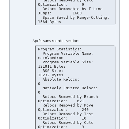
  Relocs Removed by Calc 
Optimization:      9

  Relocs Removable by F-Line 
Jumps:         1603

  Space Saved by Range-Cutting:             
Après sans reorder-section:
Program Statistics:

  Program Variable Name:                    
main\pedrom

  Program Variable Size:                    
121911 Bytes

  BSS Size:                                 
10232 Bytes

  Absolute Relocs:                          
0

  Natively Emitted Relocs:                  
0

  Relocs Removed by Branch 
Optimization:    621

  Relocs Removed by Move 
Optimization:      240

  Relocs Removed by Test 
Optimization:      10

  Relocs Removed by Calc 
Optimization:      9
