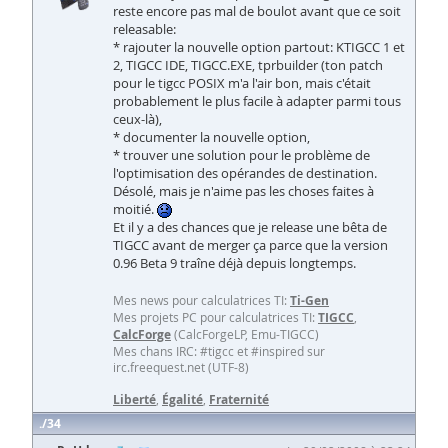
reste encore pas mal de boulot avant que ce soit
releasable:
* rajouter la nouvelle option partout: KTIGCC 1 et
2, TIGCC IDE, TIGCC.EXE, tprbuilder (ton patch
pour le tigcc POSIX m'a l'air bon, mais c'était
probablement le plus facile à adapter parmi tous
ceux-là),
* documenter la nouvelle option,
* trouver une solution pour le problème de
l'optimisation des opérandes de destination.
Désolé, mais je n'aime pas les choses faites à
moitié.
Et il y a des chances que je release une bêta de
TIGCC avant de merger ça parce que la version
0.96 Beta 9 traîne déjà depuis longtemps.
Mes news pour calculatrices TI:
Ti-Gen
Mes projets PC pour calculatrices TI:
TIGCC
,
CalcForge
(CalcForgeLP, Emu-TIGCC)
Mes chans IRC: #tigcc et #inspired sur
irc.freequest.net (UTF-8)
Liberté
,
Égalité
,
Fraternité
34