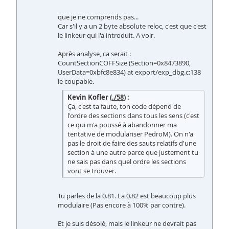
que je ne comprends pas...
Car s'il y a un 2 byte absolute reloc, c'est que c'est
le linkeur qui l'a introduit. A voir.
Après analyse, ca serait :
CountSectionCOFFSize (Section=0x8473890,
UserData=0xbfc8e834) at export/exp_dbg.c:138
le coupable.
Kevin Kofler (
./58
) :
Ça, c'est ta faute, ton code dépend de
l'ordre des sections dans tous les sens (c'est
ce qui m'a poussé à abandonner ma
tentative de modulariser PedroM). On n'a
pas le droit de faire des sauts relatifs d'une
section à une autre parce que justement tu
ne sais pas dans quel ordre les sections
vont se trouver.
Tu parles de la 0.81. La 0.82 est beaucoup plus
modulaire (Pas encore à 100% par contre).
Et je suis désolé, mais le linkeur ne devrait pas