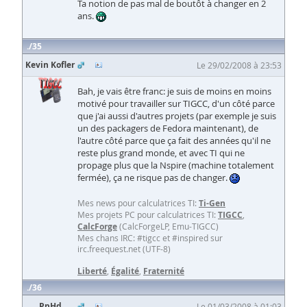
Ta notion de pas mal de boutôt à changer en 2
ans.
35
Kevin Kofler
Le 29/02/2008 à 23:53
Bah, je vais être franc: je suis de moins en moins
motivé pour travailler sur TIGCC, d'un côté parce
que j'ai aussi d'autres projets (par exemple je suis
un des packagers de Fedora maintenant), de
l'autre côté parce que ça fait des années qu'il ne
reste plus grand monde, et avec TI qui ne
propage plus que la Nspire (machine totalement
fermée), ça ne risque pas de changer.
Mes news pour calculatrices TI:
Ti-Gen
Mes projets PC pour calculatrices TI:
TIGCC
,
CalcForge
(CalcForgeLP, Emu-TIGCC)
Mes chans IRC: #tigcc et #inspired sur
irc.freequest.net (UTF-8)
Liberté
,
Égalité
,
Fraternité
36
PpHd
Le 01/03/2008 à 01:03