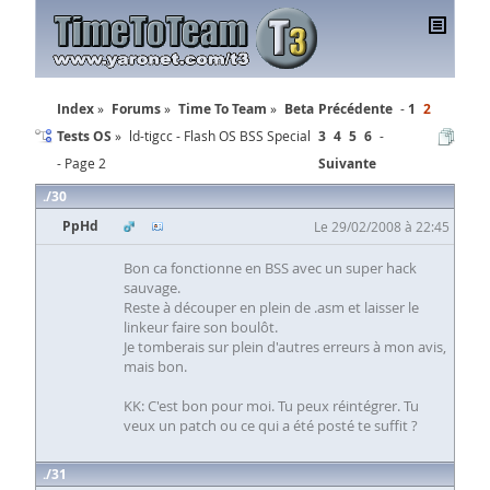
Index
Forums
Time To Team
Beta
Précédente
1
2
Tests OS
ld-tigcc - Flash OS BSS Special
3
4
5
6
- Page 2
Suivante
30
PpHd
Le 29/02/2008 à 22:45
Bon ca fonctionne en BSS avec un super hack
sauvage.
Reste à découper en plein de .asm et laisser le
linkeur faire son boulôt.
Je tomberais sur plein d'autres erreurs à mon avis,
mais bon.
KK: C'est bon pour moi. Tu peux réintégrer. Tu
veux un patch ou ce qui a été posté te suffit ?
31