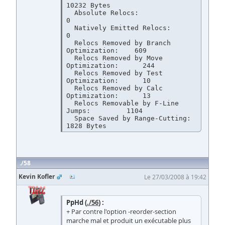
10232 Bytes

  Absolute Relocs:                          
0

  Natively Emitted Relocs:                  
0

  Relocs Removed by Branch 
Optimization:    609

  Relocs Removed by Move 
Optimization:      244

  Relocs Removed by Test 
Optimization:      10

  Relocs Removed by Calc 
Optimization:      13

  Relocs Removable by F-Line 
Jumps:         1104

  Space Saved by Range-Cutting:             
58
Kevin Kofler
Le 27/03/2008 à 19:42
PpHd (
./56
) :
+ Par contre l'option -reorder-section
marche mal et produit un exécutable plus