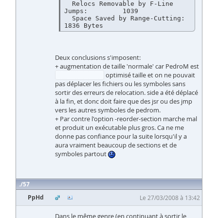
  Relocs Removable by F-Line 
Jumps:         1039

  Space Saved by Range-Cutting:             
Deux conclusions s'imposent:
+ augmentation de taille 'normale' car PedroM est
(horriblement?)
optimisé taille et on ne pouvait
pas déplacer les fichiers ou les symboles sans
sortir des erreurs de relocation. side a été déplacé
à la fin, et donc doit faire que des jsr ou des jmp
vers les autres symboles de pedrom.
+ Par contre l'option -reorder-section marche mal
et produit un exécutable plus gros. Ca ne me
donne pas confiance pour la suite lorsqu'il y a
aura vraiment beaucoup de sections et de
symboles partout
57
PpHd
Le 27/03/2008 à 13:42
Dans le même genre (en continuant à sortir le