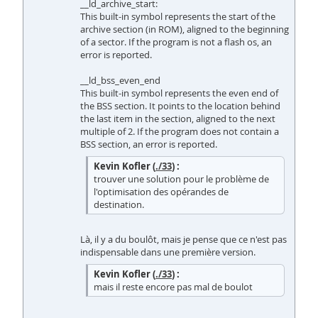
__ld_archive_start:
This built-in symbol represents the start of the
archive section (in ROM), aligned to the beginning
of a sector. If the program is not a flash os, an
error is reported.
__ld_bss_even_end
This built-in symbol represents the even end of
the BSS section. It points to the location behind
the last item in the section, aligned to the next
multiple of 2. If the program does not contain a
BSS section, an error is reported.
Kevin Kofler (
./33
) :
trouver une solution pour le problème de
l'optimisation des opérandes de
destination.
Là, il y a du boulôt, mais je pense que ce n'est pas
indispensable dans une première version.
Kevin Kofler (
./33
) :
mais il reste encore pas mal de boulot