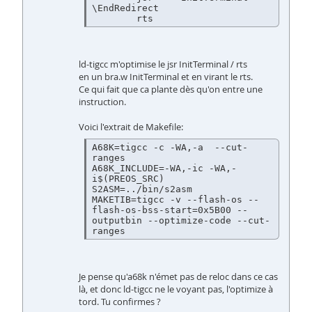
\EndRedirect

ld-tigcc m'optimise le jsr InitTerminal / rts
en un bra.w InitTerminal et en virant le rts.
Ce qui fait que ca plante dès qu'on entre une
instruction.
Voici l'extrait de Makefile:
A68K=tigcc -c -WA,-a  --cut-
ranges

A68K_INCLUDE=-WA,-ic -WA,-
i$(PREOS_SRC)

S2ASM=../bin/s2asm

MAKETIB=tigcc -v --flash-os --
flash-os-bss-start=0x5B00 --
outputbin --optimize-code --cut-
Je pense qu'a68k n'émet pas de reloc dans ce cas
là, et donc ld-tigcc ne le voyant pas, l'optimize à
tord. Tu confirmes ?