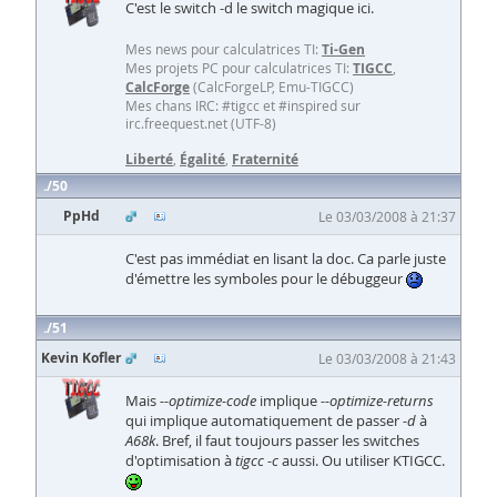
C'est le switch -d le switch magique ici.
Mes news pour calculatrices TI:
Ti-Gen
Mes projets PC pour calculatrices TI:
TIGCC
,
CalcForge
(CalcForgeLP, Emu-TIGCC)
Mes chans IRC: #tigcc et #inspired sur
irc.freequest.net (UTF-8)
Liberté
,
Égalité
,
Fraternité
50
PpHd
Le 03/03/2008 à 21:37
C'est pas immédiat en lisant la doc. Ca parle juste
d'émettre les symboles pour le débuggeur
51
Kevin Kofler
Le 03/03/2008 à 21:43
Mais
--optimize-code
implique
--optimize-returns
qui implique automatiquement de passer
-d
à
A68k
. Bref, il faut toujours passer les switches
d'optimisation à
tigcc -c
aussi. Ou utiliser KTIGCC.