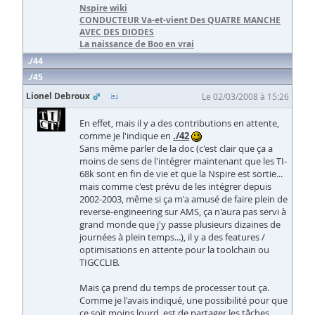
Nspire wiki
CONDUCTEUR Va-et-vient Des QUATRE MANCHE
AVEC DES DIODES
La naissance de Boo en vrai
44
45
Lionel Debroux
Le 02/03/2008 à 15:26
En effet, mais il y a des contributions en attente,
comme je l'indique en
./42
Sans même parler de la doc (c'est clair que ça a
moins de sens de l'intégrer maintenant que les TI-
68k sont en fin de vie et que la Nspire est sortie...
mais comme c'est prévu de les intégrer depuis
2002-2003, même si ça m'a amusé de faire plein de
reverse-engineering sur AMS, ça n'aura pas servi à
grand monde que j'y passe plusieurs dizaines de
journées à plein temps...), il y a des features /
optimisations en attente pour la toolchain ou
TIGCCLIB.
Mais ça prend du temps de processer tout ça.
Comme je l'avais indiqué, une possibilité pour que
ce soit moins lourd, est de partager les tâches.