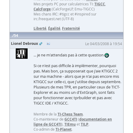
Mes projets PC pour calculatrices TI:
TIGCC
,
CalcForge
(CalcForgeLP, Emu-TIGCC)
Mes chans IRC: #tigcc et #inspired sur
irc.freequest.net (UTF-8)
Liberté
,
Égalité
,
Fraternité
54
Lionel Debroux
Le 04/03/2008 à 19:54
... je ne m'attendais pas à cette question
Si ce n'est pas difficile à implémenter, pourquoi
pas. Mais bon, ça supposerait que j'aie KTIGCC 2
sur ma machine - alors que je n'ai pas encore mis
KTIGCC sur celle-ci, que j'utilise depuis septembre.
Plusieurs de mes TPR, en particulier ceux de TICT-
Explorer et au moins un d'ExtGraph, sont faits
pour fonctionner avec tprbuilder et pas avec
TIGCC IDE / KTIGCC.
Membre de la
TI-Chess Team
.
Co-mainteneur de
GCC4TI
(
documentation en
ligne de GCC4TI
),
TIEmu
et
TILP
.
Co-admin de
TI-Planet
.