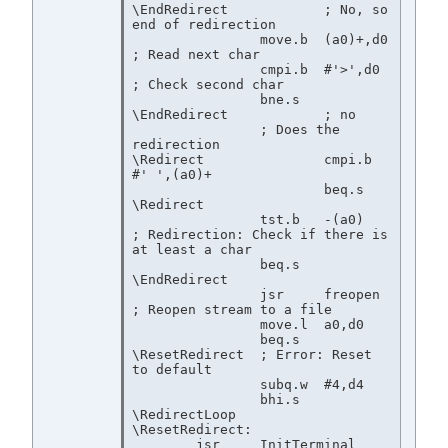
\EndRedirect		; No, so 
end of redirection

		move.b	(a0)+,d0		
; Read next char

		cmpi.b	#'>',d0			
; Check second char

		bne.s	
\EndRedirect		; no

		; Does the 
redirection

\Redirect		cmpi.b	
#' ',(a0)+

			beq.s	
\Redirect

		tst.b	-(a0)		
; Redirection: Check if there is 
at least a char

		beq.s	
\EndRedirect

		jsr	freopen		
; Reopen stream to a file

		move.l	a0,d0

		beq.s	
\ResetRedirect	; Error: Reset 
to default

		subq.w	#4,d4

		bhi.s	
\RedirectLoop

\ResetRedirect:

	jsr	InitTerminal
