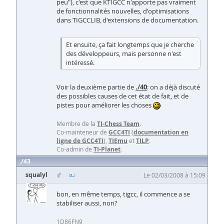
peu"), c'est que KTIGCC n'apporte pas vraiment
de fonctionnalités nouvelles, d'optimisations
dans TIGCCLIB, d'extensions de documentation.
Et ensuite, ça fait longtemps que je cherche
des développeurs, mais personne n'est
intéressé.
Voir la deuxième partie de
./40
: on a déjà discuté
des possibles causes de cet état de fait, et de
pistes pour améliorer les choses
Membre de la
TI-Chess Team
.
Co-mainteneur de
GCC4TI
(
documentation en
ligne de GCC4TI
),
TIEmu
et
TILP
.
Co-admin de
TI-Planet
.
43
squalyl
Le 02/03/2008 à 15:09
bon, en même temps, tigcc, il commence a se
stabiliser aussi, non?
1D86FN9