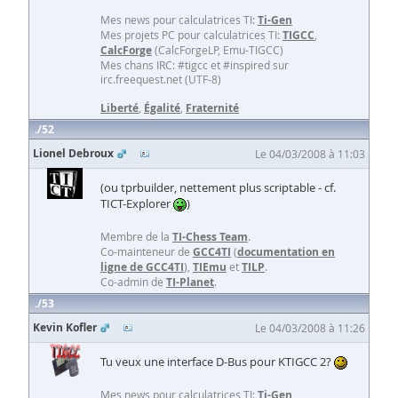
Mes news pour calculatrices TI:
Ti-Gen
Mes projets PC pour calculatrices TI:
TIGCC
,
CalcForge
(CalcForgeLP, Emu-TIGCC)
Mes chans IRC: #tigcc et #inspired sur
irc.freequest.net (UTF-8)
Liberté
,
Égalité
,
Fraternité
52
Lionel Debroux
Le 04/03/2008 à 11:03
(ou tprbuilder, nettement plus scriptable - cf.
TICT-Explorer
)
Membre de la
TI-Chess Team
.
Co-mainteneur de
GCC4TI
(
documentation en
ligne de GCC4TI
),
TIEmu
et
TILP
.
Co-admin de
TI-Planet
.
53
Kevin Kofler
Le 04/03/2008 à 11:26
Tu veux une interface D-Bus pour KTIGCC 2?
Mes news pour calculatrices TI:
Ti-Gen