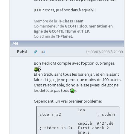
[EDIT: cross, je répondais à squalyl]
Membre de la
TI-Chess Team
.
Co-mainteneur de
GCC4TI
(
documentation en
ligne de GCC4TI
),
TIEmu
et
TILP
.
Co-admin de
TI-Planet
.
46
PpHd
Le 03/03/2008 à 21:09
Bon PedroM compile avec l'option cut-ranges.
Et en traduisant tous les bsr en jsr, et en laissant
faire ld-tigcc, je ne perds que moins de 100 octets.
C'est raisonnable, donc je laisse (Mais ld-tigcc ne
les détecte pas tous
).
Cependant, un vrai premier problème:
		lea	
stderr,a2		; stderr	
		cmpi.b	#'2',d0			
; stderr is 2>. First check 2

		bne.s	