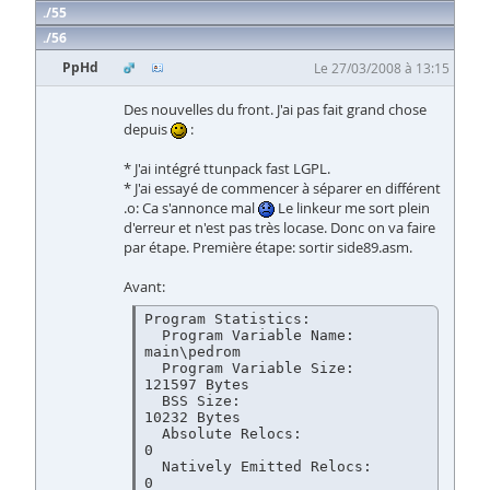
55
56
PpHd
Le 27/03/2008 à 13:15
Des nouvelles du front. J'ai pas fait grand chose
depuis
:
* J'ai intégré ttunpack fast LGPL.
* J'ai essayé de commencer à séparer en différent
.o: Ca s'annonce mal
Le linkeur me sort plein
d'erreur et n'est pas très locase. Donc on va faire
par étape. Première étape: sortir side89.asm.
Avant:
Program Statistics:

  Program Variable Name:                    
main\pedrom

  Program Variable Size:                    
121597 Bytes

  BSS Size:                                 
10232 Bytes

  Absolute Relocs:                          
0

  Natively Emitted Relocs:                  
0
