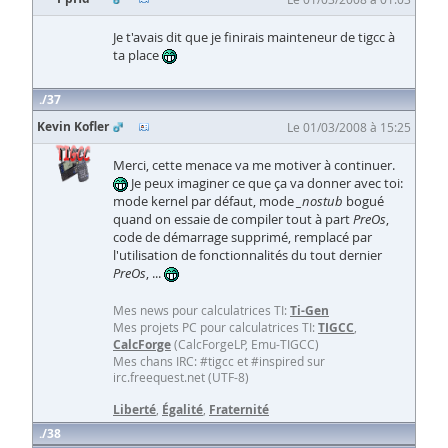
Je t'avais dit que je finirais mainteneur de tigcc à
ta place
37
Kevin Kofler
Le 01/03/2008 à 15:25
Merci, cette menace va me motiver à continuer.
Je peux imaginer ce que ça va donner avec toi:
mode kernel par défaut, mode
_nostub
bogué
quand on essaie de compiler tout à part
PreOs
,
code de démarrage supprimé, remplacé par
l'utilisation de fonctionnalités du tout dernier
PreOs
, ...
Mes news pour calculatrices TI:
Ti-Gen
Mes projets PC pour calculatrices TI:
TIGCC
,
CalcForge
(CalcForgeLP, Emu-TIGCC)
Mes chans IRC: #tigcc et #inspired sur
irc.freequest.net (UTF-8)
Liberté
,
Égalité
,
Fraternité
38