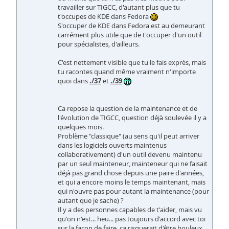
travailler sur TIGCC, d'autant plus que tu
t'occupes de KDE dans Fedora
S'occuper de KDE dans Fedora est au demeurant
carrément plus utile que de t'occuper d'un outil
pour spécialistes, d'ailleurs.
C'est nettement visible que tu le fais exprès, mais
tu racontes quand même vraiment n'importe
quoi dans
./37
et
./39
Ca repose la question de la maintenance et de
l'évolution de TIGCC, question déjà soulevée il y a
quelques mois.
Problème "classique" (au sens qu'il peut arriver
dans les logiciels ouverts maintenus
collaborativement) d'un outil devenu maintenu
par un seul mainteneur, mainteneur qui ne faisait
déjà pas grand chose depuis une paire d'années,
et qui a encore moins le temps maintenant, mais
qui n'ouvre pas pour autant la maintenance (pour
autant que je sache) ?
Il y a des personnes capables de t'aider, mais vu
qu'on n'est... heu... pas toujours d'accord avec toi
sur la façon de faire, ça risquerait d'être houleux.