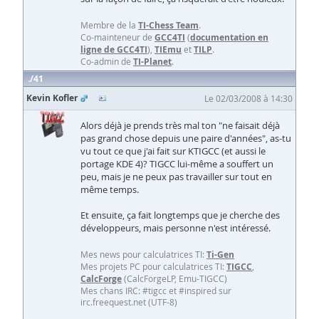
Membre de la
TI-Chess Team
.
Co-mainteneur de
GCC4TI
(
documentation en
ligne de GCC4TI
),
TIEmu
et
TILP
.
Co-admin de
TI-Planet
.
41
Kevin Kofler
Le 02/03/2008 à 14:30
Alors déjà je prends très mal ton "ne faisait déjà
pas grand chose depuis une paire d'années", as-tu
vu tout ce que j'ai fait sur KTIGCC (et aussi le
portage KDE 4)? TIGCC lui-même a souffert un
peu, mais je ne peux pas travailler sur tout en
même temps.
Et ensuite, ça fait longtemps que je cherche des
développeurs, mais personne n'est intéressé.
Mes news pour calculatrices TI:
Ti-Gen
Mes projets PC pour calculatrices TI:
TIGCC
,
CalcForge
(CalcForgeLP, Emu-TIGCC)
Mes chans IRC: #tigcc et #inspired sur
irc.freequest.net (UTF-8)