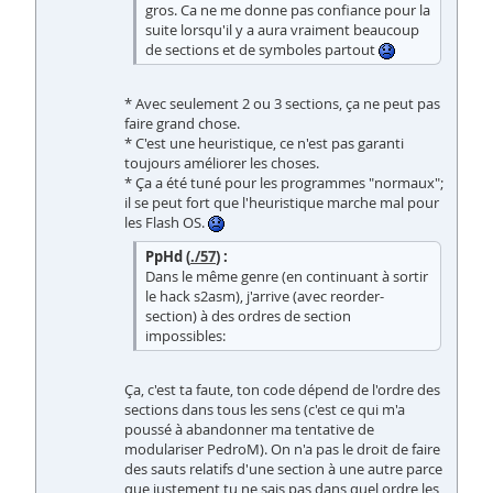
gros. Ca ne me donne pas confiance pour la
suite lorsqu'il y a aura vraiment beaucoup
de sections et de symboles partout
* Avec seulement 2 ou 3 sections, ça ne peut pas
faire grand chose.
* C'est une heuristique, ce n'est pas garanti
toujours améliorer les choses.
* Ça a été tuné pour les programmes "normaux";
il se peut fort que l'heuristique marche mal pour
les Flash OS.
PpHd (
./57
) :
Dans le même genre (en continuant à sortir
le hack s2asm), j'arrive (avec reorder-
section) à des ordres de section
impossibles:
Ça, c'est ta faute, ton code dépend de l'ordre des
sections dans tous les sens (c'est ce qui m'a
poussé à abandonner ma tentative de
modulariser PedroM). On n'a pas le droit de faire
des sauts relatifs d'une section à une autre parce
que justement tu ne sais pas dans quel ordre les