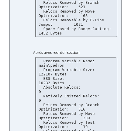
  Relocs Removed by Branch 
Optimization:    621

  Relocs Removed by Move 
Optimization:      63

  Relocs Removable by F-Line 
Jumps:         1021

  Space Saved by Range-Cutting:             
Après avec reorder-section
  Program Variable Name:                    
main\pedrom

  Program Variable Size:                    
122107 Bytes

  BSS Size:                                 
10232 Bytes

  Absolute Relocs:                          
0

  Natively Emitted Relocs:                  
0

  Relocs Removed by Branch 
Optimization:    516

  Relocs Removed by Move 
Optimization:      209

  Relocs Removed by Test 
Optimization:      10
