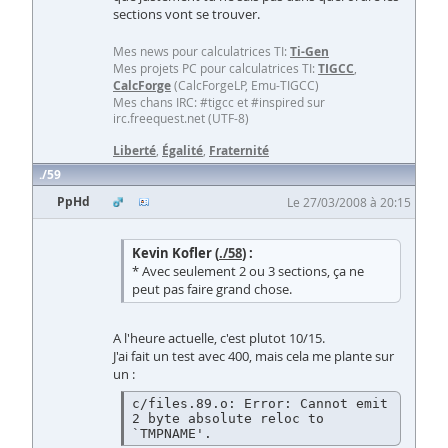
sections vont se trouver.
Mes news pour calculatrices TI:
Ti-Gen
Mes projets PC pour calculatrices TI:
TIGCC
,
CalcForge
(CalcForgeLP, Emu-TIGCC)
Mes chans IRC: #tigcc et #inspired sur
irc.freequest.net (UTF-8)
Liberté
,
Égalité
,
Fraternité
59
PpHd
Le 27/03/2008 à 20:15
Kevin Kofler (
./58
) :
* Avec seulement 2 ou 3 sections, ça ne
peut pas faire grand chose.
A l'heure actuelle, c'est plutot 10/15.
J'ai fait un test avec 400, mais cela me plante sur
un :
c/files.89.o: Error: Cannot emit 
2 byte absolute reloc to 
`TMPNAME'.