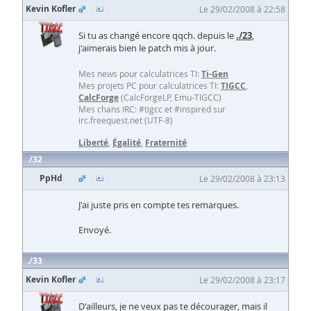
Kevin Kofler
Le 29/02/2008 à 22:58
Si tu as changé encore qqch. depuis le
./23
,
j'aimerais bien le patch mis à jour.
Mes news pour calculatrices TI:
Ti-Gen
Mes projets PC pour calculatrices TI:
TIGCC
,
CalcForge
(CalcForgeLP, Emu-TIGCC)
Mes chans IRC: #tigcc et #inspired sur
irc.freequest.net (UTF-8)
Liberté
,
Égalité
,
Fraternité
32
PpHd
Le 29/02/2008 à 23:13
J'ai juste pris en compte tes remarques.
Envoyé.
33
Kevin Kofler
Le 29/02/2008 à 23:17
D'ailleurs, je ne veux pas te décourager, mais il