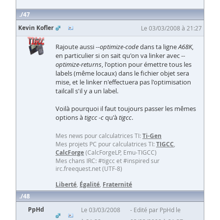
47
Kevin Kofler
Le 03/03/2008 à 21:27
Rajoute aussi
--optimize-code
dans ta ligne
A68K
,
en particulier si on sait qu'on va linker avec
--
optimize-returns
, l'option pour émettre tous les
labels (même locaux) dans le fichier objet sera
mise, et le linker n'effectuera pas l'optimisation
tailcall s'il y a un label.
Voilà pourquoi il faut toujours passer les mêmes
options à
tigcc -c
qu'à
tigcc
.
Mes news pour calculatrices TI:
Ti-Gen
Mes projets PC pour calculatrices TI:
TIGCC
,
CalcForge
(CalcForgeLP, Emu-TIGCC)
Mes chans IRC: #tigcc et #inspired sur
irc.freequest.net (UTF-8)
Liberté
,
Égalité
,
Fraternité
48
PpHd
Le 03/03/2008
Edité par PpHd le