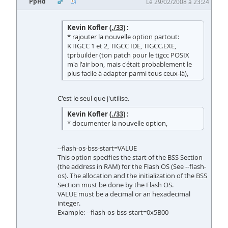
PpHd
Le 29/02/2008 à 23:24
Kevin Kofler (
./33
) :
* rajouter la nouvelle option partout:
KTIGCC 1 et 2, TIGCC IDE, TIGCC.EXE,
tprbuilder (ton patch pour le tigcc POSIX
m'a l'air bon, mais c'était probablement le
plus facile à adapter parmi tous ceux-là),
C'est le seul que j'utilise.
Kevin Kofler (
./33
) :
* documenter la nouvelle option,
--flash-os-bss-start=VALUE
This option specifies the start of the BSS Section
(the address in RAM) for the Flash OS (See --flash-
os). The allocation and the initialization of the BSS
Section must be done by the Flash OS.
VALUE must be a decimal or an hexadecimal
integer.
Example: --flash-os-bss-start=0x5B00