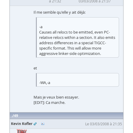
à 21:32
03/03/2008 à 21:37
Il me semble qu'elle y ait déjà:
-a
Causes all relocs to be emitted, even PC-
relative relocs within a section. It also emits
address differences in a special TIGCC-
specific format. This will allow more
aggressive linker-side optimization.
et
-WA,-a
Mais je veux bien essayer.
[EDIT]: Ca marche.
49
Kevin Kofler
Le 03/03/2008 à 21:35