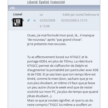
Liberté
,
Égalité
,
Fraternité
42
Lionel
Le
Edité par Lionel Debroux le
Debroux
02/03/2008
02/03/2008 à 15:10
à 15:08
Ouais, j'ai mal formulé mon post, là... il manque
"de nouveau" après "pas grand chose".
Je te présente mes excuses.
Tu as effectivement bossé sur KTIGCC et le
portage KDE4, en plus de TIEmu. La réécriture
KTIGCC permet de s'affranchir de Delphi et
d'augmenter la portabilité (en particulier avec KDE
4) de l'IDE. Et je sais bien que ton temps libre est
limité, comme le mien (bon, sachant que je ne
suis plus étudiant, et même s'il faut que je fasse
un peu autre chose le week-end que de rester
scotché sur mon PC, j'ai plus de temps que quand
j'étais étudiant...).
Mais ce que je voulais signifier, et que tu as du
reste compris ("TIGCC lui-même a souffert un