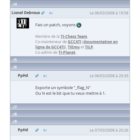
4
Lionel Debroux
Le 06/03/2008 à 19:58
Fais un patch, voyons
Membre de la
TI-Chess Team
.
Co-mainteneur de
GCC4TI
(
documentation en
ligne de GCC4TI
),
TIEmu
et
TILP
.
Co-admin de
TI-Planet
.
5
6
PpHd
Le 06/03/2008 à 20:39
Exporte un symbole "_flag_N"
Ou N est le bit que tu veux mettre à 1.
7
8
9
PpHd
Le 07/03/2008 à 20:26