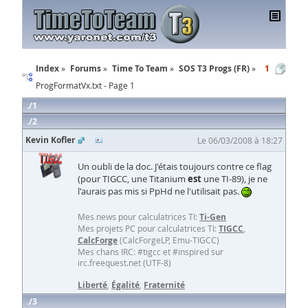
Index
Forums
Time To Team
SOS T3 Progs (FR)
1
ProgFormatVx.txt - Page 1
1
2
Kevin Kofler
Le 06/03/2008 à 18:27
Un oubli de la doc. J'étais toujours contre ce flag
(pour TIGCC, une Titanium
est
une TI-89), je ne
l'aurais pas mis si PpHd ne l'utilisait pas.
Mes news pour calculatrices TI:
Ti-Gen
Mes projets PC pour calculatrices TI:
TIGCC
,
CalcForge
(CalcForgeLP, Emu-TIGCC)
Mes chans IRC: #tigcc et #inspired sur
irc.freequest.net (UTF-8)
Liberté
,
Égalité
,
Fraternité
3