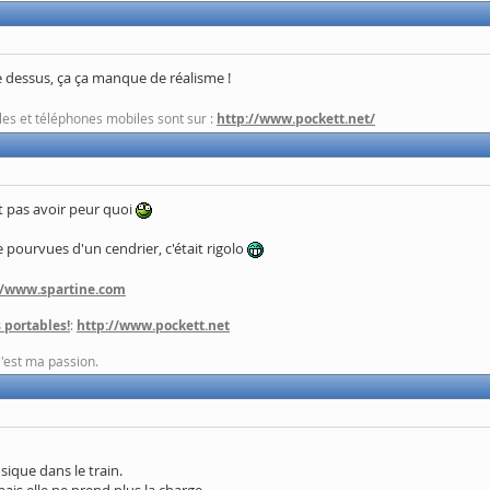
e dessus, ça ça manque de réalisme !
les et téléphones mobiles sont sur :
http://www.pockett.net/
ut pas avoir peur quoi
 pourvues d'un cendrier, c'était rigolo
//www.spartine.com
 portables!
:
http://www.pockett.net
C'est ma passion.
usique dans le train.