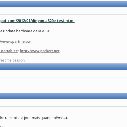
gspot.com/2012/01/dingoo-a320e-test.html
ne update hardware de la A320.
//www.spartine.com
 portables!
:
http://www.pockett.net
C'est ma passion.
ndre une mise à jour mais quand même...).