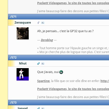
Pockett Videogames, le site de toutes les consoles
J'aime beaucoup faire des dessins aux petites filles! 
571
Zerosquare
Ah, je pensais... c'est la GP32 que tu as ?
—
Zeroblog
—
« Tout homme porte sur l'épaule gauche un singe et, 
« Moi je cherche plus de logique non plus. C'est surem
572
Nhut
Que j'avais, oui
Spartine
, la fille que ce soir elle dîne en enfer:
http:
Pockett Videogames, le site de toutes les consoles
J'aime beaucoup faire des dessins aux petites filles! 
573
lopyod