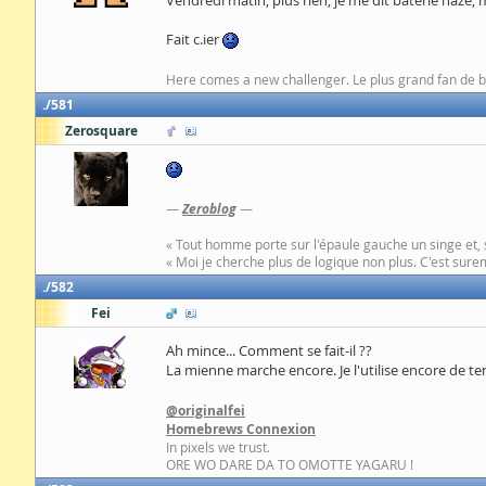
Vendredi matin, plus rien, je me dit baterie naze, 
Fait c.ier
Here comes a new challenger. Le plus grand fan de bas
581
Zerosquare
—
Zeroblog
—
« Tout homme porte sur l'épaule gauche un singe et, 
« Moi je cherche plus de logique non plus. C'est surem
582
Fei
Ah mince... Comment se fait-il ??
La mienne marche encore. Je l'utilise encore de t
@originalfei
Homebrews Connexion
In pixels we trust.
ORE WO DARE DA TO OMOTTE YAGARU !