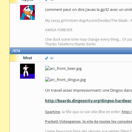
comment peut on dire j'avais la gp32 avec un smiley
My sassy girl/citizen dog/Azumi/Devdas/The blade :
AMIGA FOREVER
One duck some time may change every thing... Or just
Thanks Taliaferro thanks Barks
574
Nhut
Un travail assez impressionnant: une Dingoo dan
http://boards.dingoonity.org/dingoo-hardware
Spartine
, la fille que ce soir elle dîne en enfer:
http:
Pockett Videogames, le site de toutes les consoles
J'aime beaucoup faire des dessins aux petites filles! 