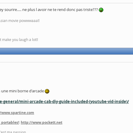
 sourire..... ne plus l avoir ne te rend donc pas triste???
 Asian movie powwwaaa!!
 make you laugh a lot!!
s une mini borne d'arcade
-general/mini-arcade-cab-diy-guide-included-(youtube-vid-inside)/
//www.spartine.com
 portables!
:
http://www.pockett.net
C'est ma passion.