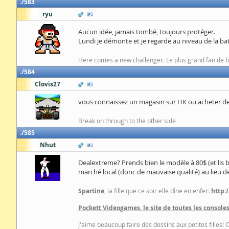
583
ryu
Aucun idée, jamais tombé, toujours protéger.
Lundi je démonte et je regarde au niveau de la bat
Here comes a new challenger. Le plus grand fan de bas
584
Clovis27
vous connaissez un magasin sur HK ou acheter des
Break on through to the other side
585
Nhut
Dealextreme? Prends bien le modèle à 80$ (et lis bi
marché local (donc de mauvaise qualité) au lieu d
Spartine
, la fille que ce soir elle dîne en enfer:
http:
Pockett Videogames, le site de toutes les consoles
J'aime beaucoup faire des dessins aux petites filles! 