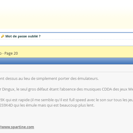
Mot de passe oublié ?
o - Page 20
ossent dessus au lieu de simplement porter des émulateurs.
 sur Dingux, le seul gros défaut étant l'absence des musiques CDDA des jeux 
 qui est rapide (il me semble qu'il est full speed avec le son sur tous les 
ES9X4D qui les émule mais qui est beaucoup plus lent.
//www.spartine.com