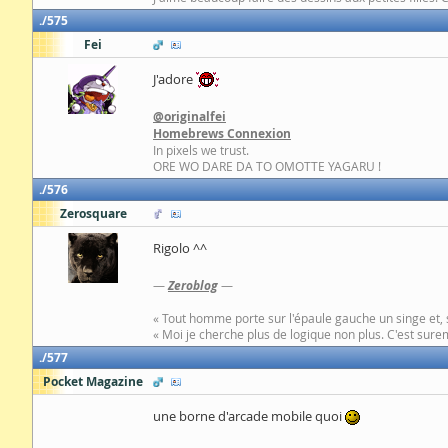
575
Fei
J'adore
@originalfei
Homebrews Connexion
In pixels we trust.
ORE WO DARE DA TO OMOTTE YAGARU !
576
Zerosquare
Rigolo ^^
—
Zeroblog
—
« Tout homme porte sur l'épaule gauche un singe et, 
« Moi je cherche plus de logique non plus. C'est surem
577
Pocket Magazine
une borne d'arcade mobile quoi