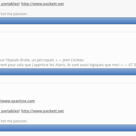
 portables!
:
http://www.pockett.net
C'est ma passion.
sur l'épaule droite, un perroquet. » —
Jean Cocteau
ent pour cela que j'apprécie les Ataris, ils sont aussi logiques que moi ! » —
GT T
//www.spartine.com
 portables!
:
http://www.pockett.net
C'est ma passion.