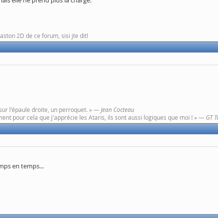
mais elle ne prend plus la charge.
ton 2D de ce forum, sisi jte dit!
sur l'épaule droite, un perroquet. » —
Jean Cocteau
ent pour cela que j'apprécie les Ataris, ils sont aussi logiques que moi ! » —
GT T
emps en temps...