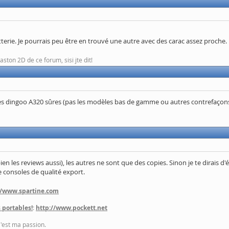
terie. Je pourrais peu être en trouvé une autre avec des carac assez proche.
ton 2D de ce forum, sisi jte dit!
 dingoo A320 sûres (pas les modèles bas de gamme ou autres contrefaçons q
en les reviews aussi), les autres ne sont que des copies. Sinon je te dirais d'
e consoles de qualité export.
//www.spartine.com
 portables!
:
http://www.pockett.net
C'est ma passion.