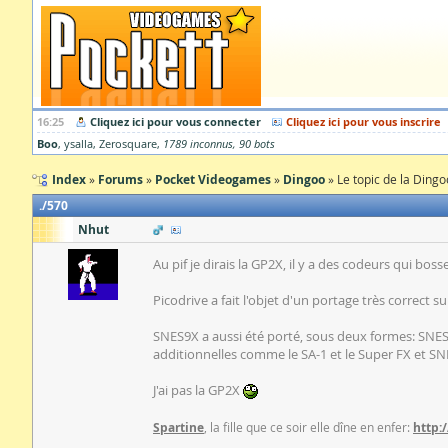
16:25
Cliquez ici pour vous connecter
Cliquez ici pour vous inscrire
Boo
ysalla
Zerosquare
1789 inconnus
90 bots
Index
Forums
Pocket Videogames
Dingoo
Le topic de la Dingo
570
Nhut
Au pif je dirais la GP2X, il y a des codeurs qui b
Picodrive a fait l'objet d'un portage très correct
SNES9X a aussi été porté, sous deux formes: SNES9X
additionnelles comme le SA-1 et le Super FX et SN
J'ai pas la GP2X
Spartine
, la fille que ce soir elle dîne en enfer:
http: