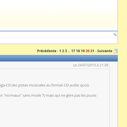
Précédente
1
2
3
...
17
18
19
20
21
Suivante
Le 24/07/2010 à 21:38
Mega-CD (les pistes musicales au format CD audio quoi).
jeux "normaux" sans mode 7) mais qui ne gère pas les puces