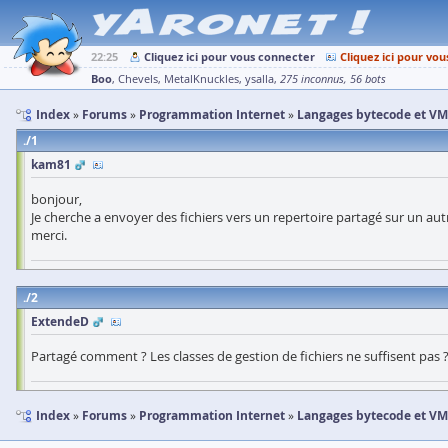
22:25
Cliquez ici pour vous connecter
Cliquez ici pour vou
Boo
Chevels
MetalKnuckles
ysalla
275 inconnus
56 bots
Index
Forums
Programmation Internet
Langages bytecode et VM
1
kam81
bonjour,
Je cherche a envoyer des fichiers vers un repertoire partagé sur un aut
merci.
2
ExtendeD
Partagé comment ? Les classes de gestion de fichiers ne suffisent pas 
Index
Forums
Programmation Internet
Langages bytecode et VM