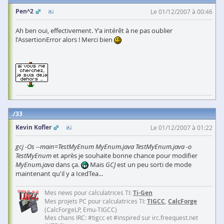
Pen^2
Le 01/12/2007 à 00:46
Ah ben oui, effectivement. Y'a intérêt à ne pas oublier
l'AssertionError alors ! Merci bien
33
Kevin Kofler
Le 01/12/2007 à 01:22
gcj -Os --main=TestMyEnum MyEnum.java TestMyEnum.java -o
TestMyEnum
et après je souhaite bonne chance pour modifier
MyEnum.java
dans ça.
Mais
GCJ
est un peu sorti de mode
maintenant qu'il y a IcedTea...
Mes news pour calculatrices TI:
Ti-Gen
Mes projets PC pour calculatrices TI:
TIGCC
,
CalcForge
(CalcForgeLP, Emu-TIGCC)
Mes chans IRC: #tigcc et #inspired sur irc.freequest.net