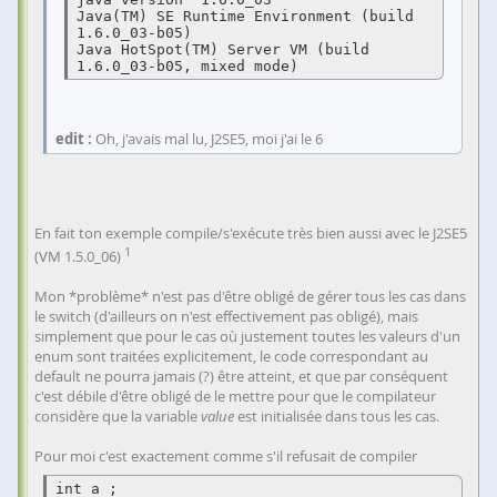
Java(TM) SE Runtime Environment (build 
1.6.0_03-b05)

Java HotSpot(TM) Server VM (build 
1.6.0_03-b05, mixed mode)
edit :
Oh, j'avais mal lu, J2SE5, moi j'ai le 6
En fait ton exemple compile/s'exécute très bien aussi avec le J2SE5
1
(VM 1.5.0_06)
Mon *problème* n'est pas d'être obligé de gérer tous les cas dans
le switch (d'ailleurs on n'est effectivement pas obligé), mais
simplement que pour le cas où justement toutes les valeurs d'un
enum sont traitées explicitement, le code correspondant au
default ne pourra jamais (?) être atteint, et que par conséquent
c'est débile d'être obligé de le mettre pour que le compilateur
considère que la variable
value
est initialisée dans tous les cas.
Pour moi c'est exactement comme s'il refusait de compiler
int a ;
