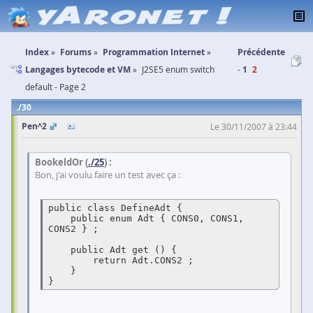
Index
Forums
Programmation Internet
Précédente
Langages bytecode et VM
J2SE5 enum switch
1
2
default - Page 2
30
Pen^2
Le 30/11/2007 à 23:44
BookeldOr (
./25
) :
Bon, j'ai voulu faire un test avec ça :
public class DefineAdt {

    public enum Adt { CONS0, CONS1, 
CONS2 } ;

    public Adt get () {

	return Adt.CONS2 ;

    }

}