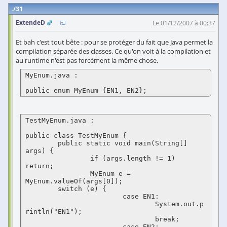
31
ExtendeD
Le 01/12/2007 à 00:37
Et bah c'est tout bête : pour se protéger du fait que Java permet la
compilation séparée des classes. Ce qu'on voit à la compilation et
au runtime n'est pas forcément la même chose.
MyEnum.java :

TestMyEnum.java :

public class TestMyEnum {

	public static void main(String[] 
args) {

		if (args.length != 1) 
return;

		MyEnum e = 
MyEnum.valueOf(args[0]);

	switch (e) {

			case EN1:

				System.out.p
rintln("EN1");

				break;

			case EN2:
