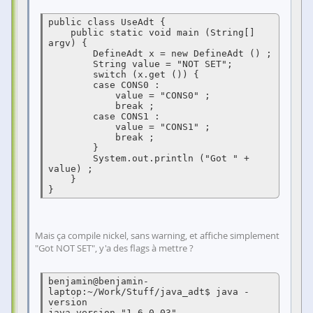
public class UseAdt {

    public static void main (String[] 
argv) {

	DefineAdt x = new DefineAdt () ;

	String value = "NOT SET";

	switch (x.get ()) {

	case CONS0 :

	    value = "CONS0" ;

	    break ;

	case CONS1 :

	    value = "CONS1" ;

	    break ;

	}

	System.out.println ("Got " + 
value) ;

    }

}
Mais ça compile nickel, sans warning, et affiche simplement
"Got NOT SET", y'a des flags à mettre ?
benjamin@benjamin-
laptop:~/Work/Stuff/java_adt$ java -
version

java version "1.6.0_03"
