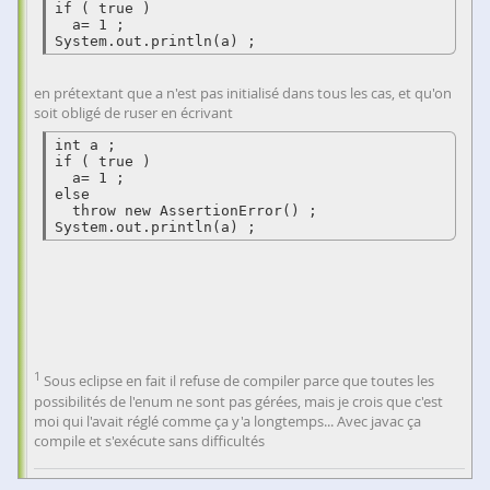
if ( true )

  a= 1 ;

System.out.println(a) ;
en prétextant que a n'est pas initialisé dans tous les cas, et qu'on
soit obligé de ruser en écrivant
int a ;

if ( true )

  a= 1 ;

else

  throw new AssertionError() ;

System.out.println(a) ;
1
Sous eclipse en fait il refuse de compiler parce que toutes les
possibilités de l'enum ne sont pas gérées, mais je crois que c'est
moi qui l'avait réglé comme ça y'a longtemps... Avec javac ça
compile et s'exécute sans difficultés