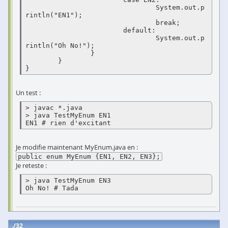
				System.out.p
rintln("EN1");

				break;

			default:

				System.out.p
rintln("Oh No!");

		}

	}

Un test :
> javac *.java

> java TestMyEnum EN1

EN1 # rien d'excitant
Je modifie maintenant MyEnum.java en :
public enum MyEnum {EN1, EN2, EN3};
Je reteste :
> java TestMyEnum EN3

32