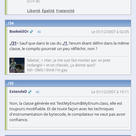
(UTF-8)
Liberté
,
Égalité
,
Fraternité
34
BookeldOr
Le 01/12/2007 à 02:05
./31
> Sauf que dans le cas du
./1
, l'enum étant défini dans la même
classe, le compilo pourrait un peu réfléchir, non ?
fabetal_ > Hier, je me suis fait monter par un pote
redangel > et en chevals, ça donne quoi?
Nil> OMG I think I'm gay
35
ExtendeD
Le 01/12/2007 à 10:11
Non, la classe générée est TestMyEnum$MyEnum.class, elle est
toujours modifiable. Et de toute façon avec les techniques
d'instrumentation de bytecode, le compilateur ne veut pas avoir
confiance.