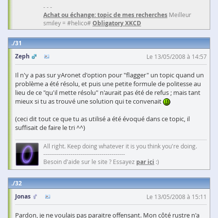
- - -
Achat ou échange: topic de mes recherches
Meilleur
smiley = #helico#
Obligatory XKCD
31
Zeph
Le 13/05/2008 à 14:57
Il n'y a pas sur yAronet d'option pour "flagger" un topic quand un
problème a été résolu, et puis une petite formule de politesse au
lieu de ce "qu'il mette résolu" n'aurait pas été de refus ; mais tant
mieux si tu as trouvé une solution qui te convenait
(ceci dit tout ce que tu as utilisé a été évoqué dans ce topic, il
suffisait de faire le tri ^^)
All right. Keep doing whatever it is you think you're doing.
------------------------------------------
Besoin d'aide sur le site ? Essayez
par ici
:)
32
Jonas
Le 13/05/2008 à 15:11
Pardon, je ne voulais pas paraitre offensant. Mon côté rustre n'a