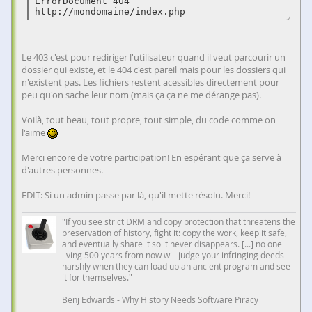
ErrorDocument 404 
Le 403 c'est pour rediriger l'utilisateur quand il veut parcourir un
dossier qui existe, et le 404 c'est pareil mais pour les dossiers qui
n'existent pas. Les fichiers restent acessibles directement pour
peu qu'on sache leur nom (mais ça ça ne me dérange pas).
Voilà, tout beau, tout propre, tout simple, du code comme on
l'aime
Merci encore de votre participation! En espérant que ça serve à
d'autres personnes.
EDIT: Si un admin passe par là, qu'il mette résolu. Merci!
"If you see strict DRM and copy protection that threatens the
preservation of history, fight it: copy the work, keep it safe,
and eventually share it so it never disappears. [...] no one
living 500 years from now will judge your infringing deeds
harshly when they can load up an ancient program and see
it for themselves."
Benj Edwards - Why History Needs Software Piracy