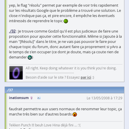
yep, le flag "résolu" permet par exemple de voir très rapidement
sur les résultats Google que le problème a trouvé une solution. Le
close n'indique pas ça, et pire encore, il empêche les éventuels
intéressés de reprendre le topic
./32
: Je trouve comme Godzil qu'il est plus judicieux de faire une
proposition pour ajouter cette fonctionnalité. Même si j'ajoute à la
main "[Résolu]" dans le titre, je ne vais pas pouvoir le faire pour
chaque topic du forum, donc autant faire ça proprement si yAro a
le temps de s'en occuper (ce dont je doute, mais ça coute rien de
demander
)
All right. Keep doing whatever it is you think you're doing.
------------------------------------------
Besoin d'aide sur le site ? Essayez
par ici
:)
37
inationsum
Le 13/05/2008 à 17:29
faudrait permettre aux users normaux de renommer leur topic, ça
marche très bien sur d'autres boards
Tekken Punch !!! beuh Love Hina déjà fini ... :'(