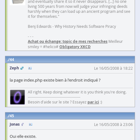
and eventually share it so it never disappears. [...] no one
living 500 years from now will judge your infringing deeds
harshly when they can load up an ancient program and see
it for themselves."
Benj Edwards - Why History Needs Software Piracy
- - -
Achat ou échange: topic de mes recherches
Meilleur
smiley = #helico#
Obligatory XKCD
44
Zeph
Le 16/05/2008 à 18:22
la page index.php existe bien à l'endroit indiqué ?
All right. Keep doing whatever it is you think you're doing.
------------------------------------------
Besoin d'aide sur le site ? Essayez
par ici
:)
45
Jonas
Le 16/05/2008 à 23:06
Oui elle existe.