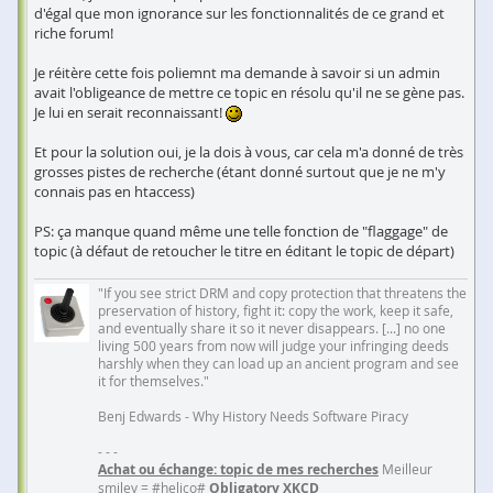
d'égal que mon ignorance sur les fonctionnalités de ce grand et
riche forum!
Je réitère cette fois poliemnt ma demande à savoir si un admin
avait l'obligeance de mettre ce topic en résolu qu'il ne se gène pas.
Je lui en serait reconnaissant!
Et pour la solution oui, je la dois à vous, car cela m'a donné de très
grosses pistes de recherche (étant donné surtout que je ne m'y
connais pas en htaccess)
PS: ça manque quand même une telle fonction de "flaggage" de
topic (à défaut de retoucher le titre en éditant le topic de départ)
"If you see strict DRM and copy protection that threatens the
preservation of history, fight it: copy the work, keep it safe,
and eventually share it so it never disappears. [...] no one
living 500 years from now will judge your infringing deeds
harshly when they can load up an ancient program and see
it for themselves."
Benj Edwards - Why History Needs Software Piracy
- - -
Achat ou échange: topic de mes recherches
Meilleur
smiley = #helico#
Obligatory XKCD