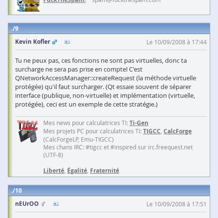
9
Kevin Kofler
Le 10/09/2008 à 17:44
Tu ne peux pas, ces fonctions ne sont pas virtuelles, donc ta
surcharge ne sera pas prise en compte! C'est
QNetworkAccessManager::createRequest (la méthode virtuelle
protégée) qu'il faut surcharger. (Qt essaie souvent de séparer
interface (publique, non-virtuelle) et implémentation (virtuelle,
protégée), ceci est un exemple de cette stratégie.)
Mes news pour calculatrices TI:
Ti-Gen
Mes projets PC pour calculatrices TI:
TIGCC
,
CalcForge
(CalcForgeLP, Emu-TIGCC)
Mes chans IRC: #tigcc et #inspired sur irc.freequest.net
(UTF-8)
Liberté
,
Égalité
,
Fraternité
10
nEUrOO
Le 10/09/2008 à 17:51