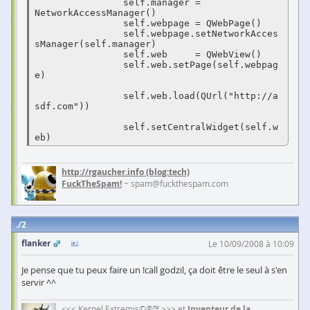
		self.manager = 
NetworkAccessManager()

		self.webpage = QWebPage()

		self.webpage.setNetworkAcces
sManager(self.manager)

		self.web     = QWebView()

		self.web.setPage(self.webpag
e)

		self.web.load(QUrl("http://a
sdf.com"))

		self.setCentralWidget(self.w
eb)
http://rgaucher.info
(blog:tech)
FuckTheSpam!
~ spam@fuckthespam.com
2
flanker
Le 10/09/2008 à 10:09
Je pense que tu peux faire un !call godzil, ça doit être le seul à s'en
servir ^^
<<< Kernel Extremis©®™ >>> et
Inventeur de la