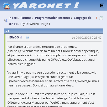
Index
Forums
Programmation Internet
Langages de
1
script
(Py)Qt/WebKit - Page 1
1
nEUrOO
Le 09/09/2008 à 23:47
Par chance si qqn a deja rencontre ce probleme...
J'utilise Qt/WebKit afin de faire un petit browser assez specifique,
et j'aimerais avoir un controle complet sur les requetes qui sont
effectuees a chaque fois par le QWebView/QWebpage et aussi
pouvoir les logguer.
Vu qu'il n'y a pas moyen d'acceder directement a la requete via
une QWebPage, j'ai essaye en surchargeant un
QNetworkAccessManager et en l'affectant a ma QWebPage, mais
rien ne se passe... Donc si qqn aurait une idee...
Voici le code qui aurait ete cense faire ce que je voulais, qui est
basiquement d'intercepter les requetes get/post faites via
QNetworkAccessManager par WebKit, mais apparement c'est
foireux et/ou ca marche pas comme ca.