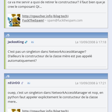
ca va me servir a quoi de retirer le constructeur? il faut bien que je
cree le composant Qt...
http://rgaucher.info
(blog:tech)
FuckTheSpam!
~ spam@fuckthespam.com
5
JackosKing
Le 10/09/2008 à 17:18
C'est pas un singleton dans NetworkAccessManager?
D'ailleurs le constructeur de la classe mère est pas appelé
automatiquement?
6
nEUrOO
Le 10/09/2008 à 17:21
ouep, c'est un singleton dans NetworkAccessManager et nop, en
python faut appeler explicitement le constucteur de la classe
mere..
http://rgaucher.info
(blog:tech)