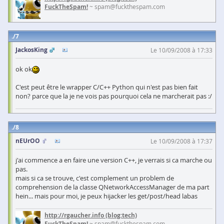
FuckTheSpam!
~ spam@fuckthespam.com
7
JackosKing
Le 10/09/2008 à 17:33
ok ok
C'est peut être le wrapper C/C++ Python qui n'est pas bien fait
non? parce que la je ne vois pas pourquoi cela ne marcherait pas :/
8
nEUrOO
Le 10/09/2008 à 17:37
j'ai commence a en faire une version C++, je verrais si ca marche ou
pas.
mais si ca se trouve, c'est complement un problem de
comprehension de la classe QNetworkAccessManager de ma part
hein... mais pour moi, je peux hijacker les get/post/head labas
http://rgaucher.info
(blog:tech)
FuckTheSpam!
~ spam@fuckthespam.com