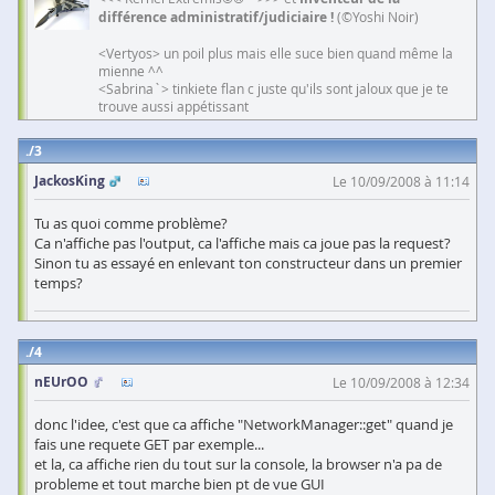
différence administratif/judiciaire !
(©Yoshi Noir)
<Vertyos> un poil plus mais elle suce bien quand même la
mienne ^^
<Sabrina`> tinkiete flan c juste qu'ils sont jaloux que je te
trouve aussi appétissant
3
JackosKing
Le 10/09/2008 à 11:14
Tu as quoi comme problème?
Ca n'affiche pas l'output, ca l'affiche mais ca joue pas la request?
Sinon tu as essayé en enlevant ton constructeur dans un premier
temps?
4
nEUrOO
Le 10/09/2008 à 12:34
donc l'idee, c'est que ca affiche "NetworkManager::get" quand je
fais une requete GET par exemple...
et la, ca affiche rien du tout sur la console, la browser n'a pa de
probleme et tout marche bien pt de vue GUI