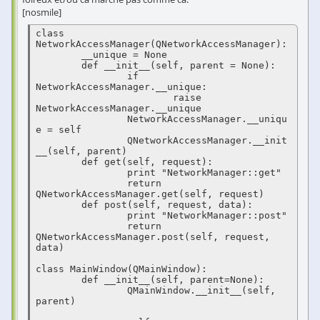
[nosmile]
class 
NetworkAccessManager(QNetworkAccessManager):

	__unique = None

	def __init__(self, parent = None):

		if 
NetworkAccessManager.__unique:

			raise 
NetworkAccessManager.__unique

		NetworkAccessManager.__uniqu
e = self

		QNetworkAccessManager.__init
__(self, parent)

	def get(self, request):

		print "NetworkManager::get"

		return 
QNetworkAccessManager.get(self, request)

	def post(self, request, data):

		print "NetworkManager::post"

		return 
QNetworkAccessManager.post(self, request, 
data)

class MainWindow(QMainWindow):

	def __init__(self, parent=None):

		QMainWindow.__init__(self, 
parent)
