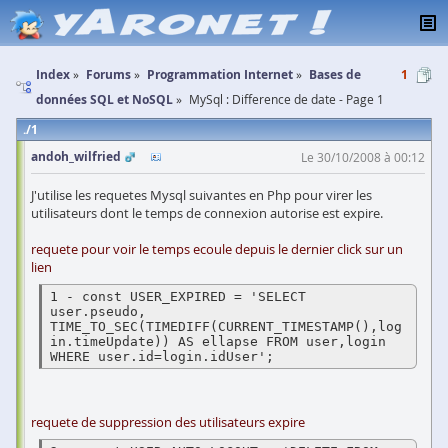
Index
Forums
Programmation Internet
Bases de
1
données SQL et NoSQL
MySql : Difference de date - Page 1
1
andoh_wilfried
Le 30/10/2008 à 00:12
J'utilise les requetes Mysql suivantes en Php pour virer les
utilisateurs dont le temps de connexion autorise est expire.
requete pour voir le temps ecoule depuis le dernier click sur un
lien
1 - const USER_EXPIRED = 'SELECT 
user.pseudo, 
TIME_TO_SEC(TIMEDIFF(CURRENT_TIMESTAMP(),log
in.timeUpdate)) AS ellapse FROM user,login 

requete de suppression des utilisateurs expire