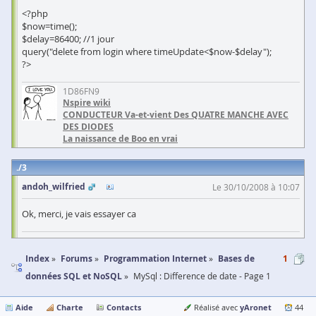
<?php
$now=time();
$delay=86400; //1 jour
query("delete from login where timeUpdate<$now-$delay");
?>
1D86FN9
Nspire wiki
CONDUCTEUR Va-et-vient Des QUATRE MANCHE AVEC
DES DIODES
La naissance de Boo en vrai
3
andoh_wilfried
Le 30/10/2008 à 10:07
Ok, merci, je vais essayer ca
Index
Forums
Programmation Internet
Bases de
1
données SQL et NoSQL
MySql : Difference de date - Page 1
Aide
Charte
Contacts
yAronet
Réalisé avec
44