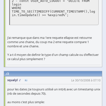
2 - const USER_AUTO_LOGOUT = 'DELETE FROM 
login 

WHERE  
TIME_TO_SEC(TIMEDIFF(CURRENT_TIMESTAMP(),log
in.timeUpdate)) >= %expired%';

J'ai remarque que dans ma 1ere requete ellapse est retourne
comme une chaine, du coup ma 2 eme requete compare 1
nombre et une chaine.
Y a-t-il moyen de definir le type d'un champ calcule ou d'effectuer
ce calcul plus simplement ?
2
squalyl
Le 30/10/2008 à 07:10
pour les dates j'ai toujours utilisé un int(4) avec un timestamp unix
(nb de secondes depuis 70).
au moins c'est plus simple: