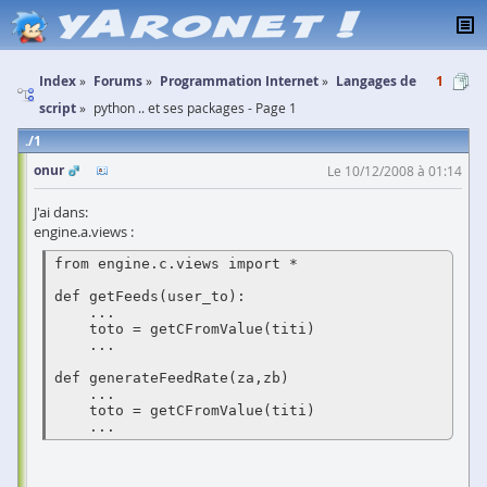
Index
Forums
Programmation Internet
Langages de
1
script
python .. et ses packages - Page 1
1
onur
Le 10/12/2008 à 01:14
J'ai dans:
engine.a.views :
from engine.c.views import *

def getFeeds(user_to):

    ...

    toto = getCFromValue(titi)

    ...

def generateFeedRate(za,zb)

    ...

    toto = getCFromValue(titi)
