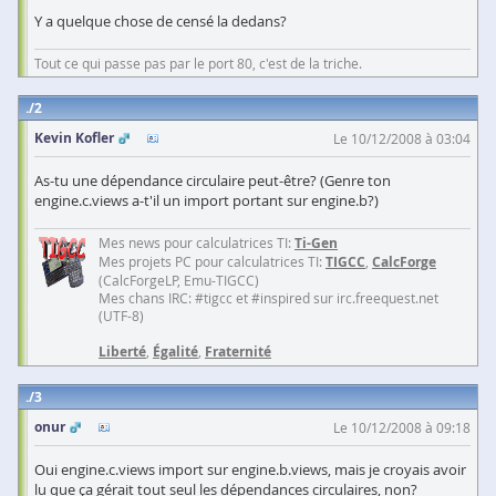
Y a quelque chose de censé la dedans?
Tout ce qui passe pas par le port 80, c'est de la triche.
2
Kevin Kofler
Le 10/12/2008 à 03:04
As-tu une dépendance circulaire peut-être? (Genre ton
engine.c.views a-t'il un import portant sur engine.b?)
Mes news pour calculatrices TI:
Ti-Gen
Mes projets PC pour calculatrices TI:
TIGCC
,
CalcForge
(CalcForgeLP, Emu-TIGCC)
Mes chans IRC: #tigcc et #inspired sur irc.freequest.net
(UTF-8)
Liberté
,
Égalité
,
Fraternité
3
onur
Le 10/12/2008 à 09:18
Oui engine.c.views import sur engine.b.views, mais je croyais avoir
lu que ça gérait tout seul les dépendances circulaires, non?