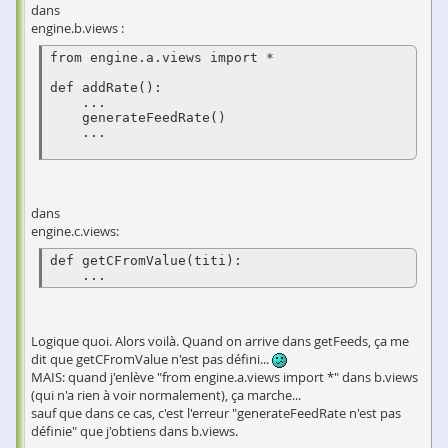
dans
engine.b.views :
from engine.a.views import *

def addRate():

    ...

    generateFeedRate()

    ...

dans
engine.c.views:
def getCFromValue(titi):

Logique quoi. Alors voilà. Quand on arrive dans getFeeds, ça me
dit que getCFromValue n'est pas défini...
MAIS: quand j'enlève "from engine.a.views import *" dans b.views
(qui n'a rien à voir normalement), ça marche...
sauf que dans ce cas, c'est l'erreur "generateFeedRate n'est pas
définie" que j'obtiens dans b.views.