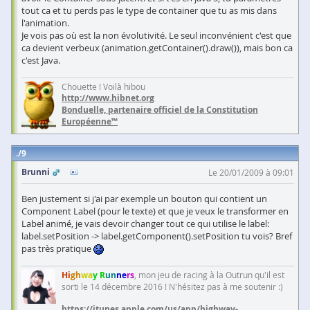
tout ca et tu perds pas le type de container que tu as mis dans
l'animation.
Je vois pas où est la non évolutivité. Le seul inconvénient c'est que
ca devient verbeux (animation.getContainer().draw()), mais bon ca
c'est Java.
Chouette ! Voilà hibou
http://www.hibnet.org
Bonduelle, partenaire officiel de la Constitution
Européenne™
9
Brunni
Le 20/01/2009 à 09:01
Ben justement si j'ai par exemple un bouton qui contient un
Component Label (pour le texte) et que je veux le transformer en
Label animé, je vais devoir changer tout ce qui utilise le label:
label.setPosition -> label.getComponent().setPosition tu vois? Bref
pas très pratique
Hi
gh
wa
y R
un
ne
rs
, mon jeu de racing à la Outrun qu'il est
sorti le 14 décembre 2016 ! N'hésitez pas à me soutenir :)
https://itunes.apple.com/us/app/highway-