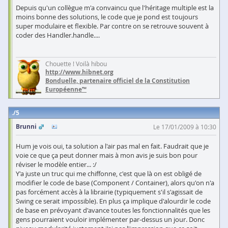
Depuis qu'un collègue m'a convaincu que l'héritage multiple est la
moins bonne des solutions, le code que je pond est toujours
super modulaire et flexible. Par contre on se retrouve souvent à
coder des Handler.handle....
Chouette ! Voilà hibou
http://www.hibnet.org
Bonduelle, partenaire officiel de la Constitution
Européenne™
5
Brunni
Le 17/01/2009 à 10:30
Hum je vois oui, ta solution a l'air pas mal en fait. Faudrait que je
voie ce que ça peut donner mais à mon avis je suis bon pour
réviser le modèle entier... :/
Y'a juste un truc qui me chiffonne, c'est que là on est obligé de
modifier le code de base (Component / Container), alors qu'on n'a
pas forcément accès à la librairie (typiquement s'il s'agissait de
Swing ce serait impossible). En plus ça implique d'alourdir le code
de base en prévoyant d'avance toutes les fonctionnalités que les
gens pourraient vouloir implémenter par-dessus un jour. Donc