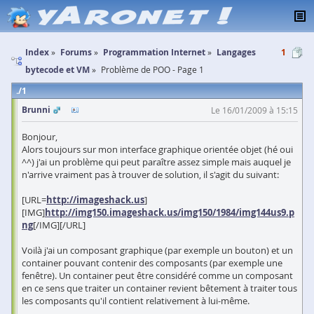
Index
Forums
Programmation Internet
Langages
1
bytecode et VM
Problème de POO - Page 1
1
Brunni
Le 16/01/2009 à 15:15
Bonjour,
Alors toujours sur mon interface graphique orientée objet (hé oui
^^) j'ai un problème qui peut paraître assez simple mais auquel je
n'arrive vraiment pas à trouver de solution, il s'agit du suivant:
[URL=
http://imageshack.us
]
[IMG]
http://img150.imageshack.us/img150/1984/img144us9.p
ng
[/IMG][/URL]
Voilà j'ai un composant graphique (par exemple un bouton) et un
container pouvant contenir des composants (par exemple une
fenêtre). Un container peut être considéré comme un composant
en ce sens que traiter un container revient bêtement à traiter tous
les composants qu'il contient relativement à lui-même.