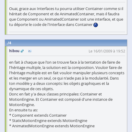
Ouai, grace aux Interfaces tu pourra utiliser Container comme si il
héritait de Component et de AnimatedContainer, mais il faudra
que Component ou AnimatedContainer soit une interface, et que
tu déporte le code de l'Interface dans Container
4
hibou
Le 16/01/2009 à 19:52
en fait à chaque que l'on se trouve face à la tentation de faire de
l'héritage multiple, la solution est la composition. Vouloir faire de
l'héritage multiple est en fait vouloir manipuler plusieurs concepts
et les merger en un seul, ce qui n'aide pas à la modularité. Dans
ton modèle y a deux concepts: les objets graphiques et la
dynamique de ces objets.
Donc en fait y'a deux classes principales: Container et
MotionEngine. Et Container est composé d'une instance de
MotionEngine.
En ensuite tu as:
* Component extends Container
* StaticMotionEngine extends MotionEngine
* AnimatedMotionEngine extends MotionEngine