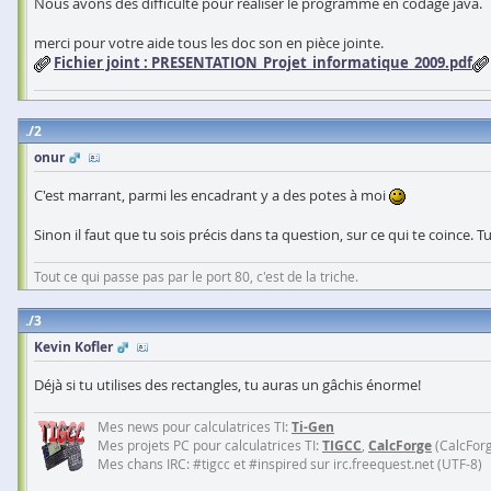
Nous avons des difficulté pour réaliser le programme en codage java.
merci pour votre aide tous les doc son en pièce jointe.
Fichier joint :
PRESENTATION_Projet_informatique_2009.pdf
2
onur
C'est marrant, parmi les encadrant y a des potes à moi
Sinon il faut que tu sois précis dans ta question, sur ce qui te coince.
Tout ce qui passe pas par le port 80, c'est de la triche.
3
Kevin Kofler
Déjà si tu utilises des rectangles, tu auras un gâchis énorme!
Mes news pour calculatrices TI:
Ti-Gen
Mes projets PC pour calculatrices TI:
TIGCC
,
CalcForge
(CalcFor
Mes chans IRC: #tigcc et #inspired sur irc.freequest.net (UTF-8)