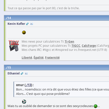
Tout ce qui passe pas par le port 80, c'est de la triche.
14
Kevin Kofler
Mes news pour calculatrices TI:
Ti-Gen
Mes projets PC pour calculatrices TI:
TIGCC
,
CalcForge
(CalcFor
Mes chans IRC: #tigcc et #inspired sur irc.freequest.net (UTF-8)
Liberté
,
Égalité
,
Fraternité
15
Ethaniel
onur (
./13
) :
Bon... noemdisco: on m'a dit que vous étiez des filles (ce que vou
Alors... C'est quoi qui pose problème?
Mais tu as oublié de demander si ce sont des sexycodeuses
…