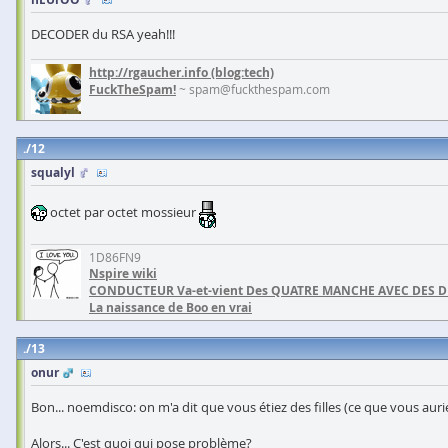
DECODER du RSA yeah!!!
http://rgaucher.info
(blog:tech)
FuckTheSpam!
~ spam@fuckthespam.com
12
squalyl
octet par octet mossieur
1D86FN9
Nspire wiki
CONDUCTEUR Va-et-vient Des QUATRE MANCHE AVEC DES 
La naissance de Boo en vrai
13
onur
Bon... noemdisco: on m'a dit que vous étiez des filles (ce que vous aurie
Alors... C'est quoi qui pose problème?