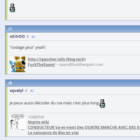
7
nEUrOO
"codage java" yeah!
http://rgaucher.info
(blog:tech)
FuckTheSpam!
~ spam@fuckthespam.com
8
squalyl
je peux aussi décoder du rsa mais c'est plus long
1D86FN9
Nspire wiki
CONDUCTEUR Va-et-vient Des QUATRE MANCHE AVEC DES 
La naissance de Boo en vrai