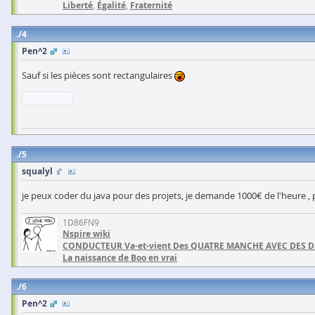
Liberté
,
Égalité
,
Fraternité
4
Pen^2
Sauf si les pièces sont rectangulaires
5
squalyl
je peux coder du java pour des projets, je demande 1000€ de l'heure , plu
1D86FN9
Nspire wiki
CONDUCTEUR Va-et-vient Des QUATRE MANCHE AVEC DES 
La naissance de Boo en vrai
6
Pen^2