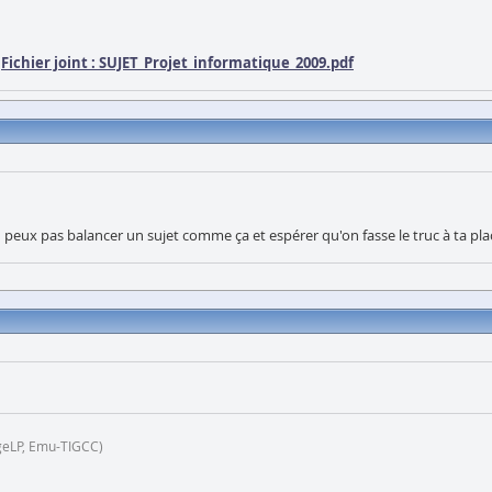
Fichier joint :
SUJET_Projet_informatique_2009.pdf
 Tu peux pas balancer un sujet comme ça et espérer qu'on fasse le truc à ta pl
geLP, Emu-TIGCC)