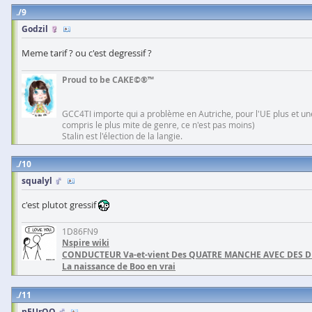
9
Godzil
Meme tarif ? ou c'est degressif ?
Proud to be CAKE©®™
GCC4TI importe qui a problème en Autriche, pour l'UE plus et une
compris le plus mite de genre, ce n'est pas moins)
Stalin est l'élection de la langie.
10
squalyl
c'est plutot gressif
1D86FN9
Nspire wiki
CONDUCTEUR Va-et-vient Des QUATRE MANCHE AVEC DES 
La naissance de Boo en vrai
11
nEUrOO