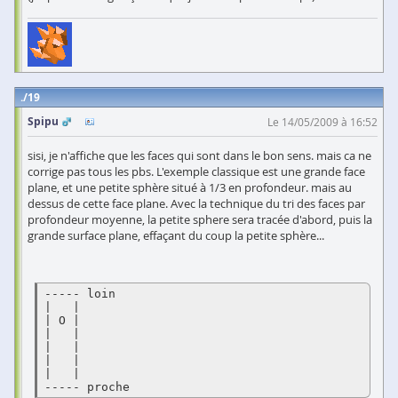
19
Spipu
Le 14/05/2009 à 16:52
sisi, je n'affiche que les faces qui sont dans le bon sens. mais ca ne
corrige pas tous les pbs. L'exemple classique est une grande face
plane, et une petite sphère situé à 1/3 en profondeur. mais au
dessus de cette face plane. Avec la technique du tri des faces par
profondeur moyenne, la petite sphere sera tracée d'abord, puis la
grande surface plane, effaçant du coup la petite sphère...
----- loin

|   |

| O |

|   |

|   |

|   |

|   |

----- proche