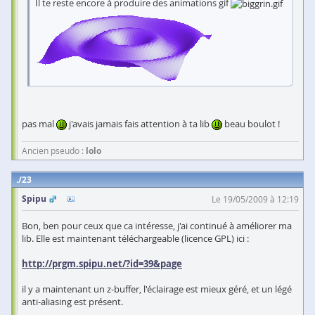
Il te reste encore à produire des animations gif
pas mal
j'avais jamais fais attention à ta lib
beau boulot !
Ancien pseudo :
lolo
23
Spipu
Le 19/05/2009 à 12:19
Bon, ben pour ceux que ca intéresse, j'ai continué à améliorer ma
lib. Elle est maintenant téléchargeable (licence GPL) ici :
http://prgm.spipu.net/?id=39&page
il y a maintenant un z-buffer, l'éclairage est mieux géré, et un légé
anti-aliasing est présent.