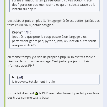
sur les animations temps réel quand tu vas vouloir tracer
des figures un peu moins simples qu'un cube, à cause de la
lenteur du php :/
c'est clair, et puis en plus là, l'image générée est petite ! j'ai fait des
tests en 800x600, c'était pas glop!
Zephyr (
./3
) :
(peut-être que pour le coup passer à un langage plus
performant genre perl, python, Java, ASP.net ou autre serait
une possibilité ?)
en même temps, y a rien de propre à php, la lib est tres facile à
réecrire dans un autre langage. C'est juste que je comptais
m'amuse avec PHP
Nil (
./4
) :
Je trouve ça totalement inutile
tout à fait d'accord
le PHP n'est absolument pas fait pour faire
des trucs comme ca à la base