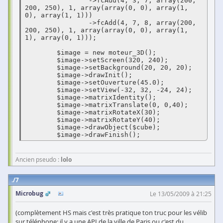
		->fcAdd(4, 3, 7, array(200, 
200, 250), 1, array(array(0, 0), array(1, 
0), array(1, 1)))

		->fcAdd(4, 7, 8, array(200, 
200, 250), 1, array(array(0, 0), array(1, 
1), array(0, 1)));

	$image = new moteur_3D();

	$image->setScreen(320, 240);

	$image->setBackground(20, 20, 20);

	$image->drawInit();

	$image->setOuverture(45.0);

	$image->setView(-32, 32, -24, 24);

	$image->matrixIdentity();

	$image->matrixTranslate(0, 0,40);

	$image->matrixRotateX(30);

	$image->matrixRotateY(40);

	$image->drawObject($cube);

	$image->drawFinish();
Ancien pseudo :
lolo
7
Microbug
Le 13/05/2009 à 21:25
(complètement HS mais c'est très pratique ton truc pour les vélib
sur téléphone; il y a une API de la ville de Paris ou c'est du