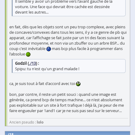
Il semble y avoir un problème vers l'avant gauche de la
voiture. Une face qui devrait être cachée est dessinée
devant les autres...
en fait, dès que les objets sont un peu trop complexe, avec pleins
de concaves/convexes dans tous les sens, il y a ce genre de pb qui
apparait, car l'affichage se fait juste par un tri des faces suivant la
profondeur moyenne, et non via un zbuffer ou un arbre BSP... du
coup c'est inévitable
mais bcp plus facile à programmer dans
l'absolue
Godzil (
./13
) :
Spipu: tu n'est qu'un grand malade !
ca, je suis tout à fait d'accord avec toi
bon, par contre, il reste un petit souci : quand une image est
générée, ca prend bcp de temps machine... ce n'est absolument
pas exploitable sur un site à fort trafique ! déjà là, j'ai peur de me
faire engueuler par 1and1 car je ne suis pas seul sur le serveur...
Ancien pseudo :
lolo
18