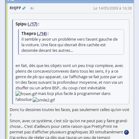
RHJPP
Le 14/05/2009 à 16:38
Spipu (
./17
) :
Thepro (
./14
) :
Il semble y avoir un problème vers l'avant gauche de
la voiture. Une face qui devrait être cachée est
dessinée devant les autres...
en fait, dès que les objets sont un peu trop complexe, avec
pleins de concaves/convexes dans tous les sens, il y a ce
genre de pb qui apparait, car l'affichage se fait juste par un
tri des faces suivant la profondeur moyenne, et non via un
zbuffer ou un arbre BSP... du coup c'est inévitable
mais bcp plus facile à programmer dans
l'absolue
Donc tu dessines toutes les faces, pas seulement celles qu'on voit
?
Sinon, avec ce système, c'est sûr qu'on ne peut pas y faire grand-
chose... C'est d'ailleurs pour cette raison que PrettyPrint ne
permet pas d'afficher plusieurs graphiques 3D simultanément
(j'ai prévu de régler ça dès que j'aurai un peu de temps)