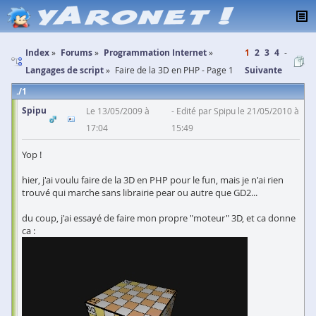
Index
Forums
Programmation Internet
1
2
3
4
Langages de script
Faire de la 3D en PHP - Page 1
Suivante
1
Spipu
Le 13/05/2009 à
Edité par Spipu le 21/05/2010 à
17:04
15:49
Yop !
hier, j'ai voulu faire de la 3D en PHP pour le fun, mais je n'ai rien
trouvé qui marche sans librairie pear ou autre que GD2...
du coup, j'ai essayé de faire mon propre "moteur" 3D, et ca donne
ca :