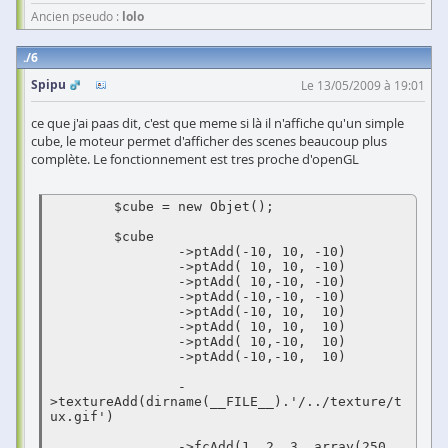
Ancien pseudo :
lolo
6
Spipu
Le 13/05/2009 à 19:01
ce que j'ai paas dit, c'est que meme si là il n'affiche qu'un simple
cube, le moteur permet d'afficher des scenes beaucoup plus
complète. Le fonctionnement est tres proche d'openGL
 	$cube = new Objet();

	$cube

		->ptAdd(-10, 10, -10)

		->ptAdd( 10, 10, -10)

		->ptAdd( 10,-10, -10)

		->ptAdd(-10,-10, -10)

		->ptAdd(-10, 10,  10)

		->ptAdd( 10, 10,  10)

		->ptAdd( 10,-10,  10)

		->ptAdd(-10,-10,  10)

		-
>textureAdd(dirname(__FILE__).'/../texture/t
ux.gif')

		->fcAdd(1, 2, 3, array(250, 