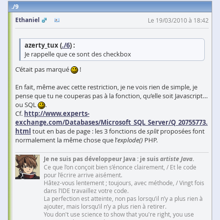
9
Ethaniel
Le 19/03/2010 à 18:42
azerty_tux (
./6
) :
Je rappelle que ce sont des checkbox
C’était pas marqué
!
En fait, même avec cette restriction, je ne vois rien de simple, je
pense que tu ne couperas pas à la fonction, qu’elle soit Javascript…
ou SQL
.
Cf.
http://www.experts-
exchange.com/Databases/Microsoft_SQL_Server/Q_20755773.
html
tout en bas de page : les 3 fonctions de
split
proposées font
normalement la même chose que l’
explode()
PHP.
Je ne suis pas développeur Java : je suis
artiste Java
.
Ce que l’on conçoit bien s’énonce clairement, / Et le code
pour l’écrire arrive aisément.
Hâtez-vous lentement ; toujours, avec méthode, / Vingt fois
dans l’IDE travaillez votre code.
La perfection est atteinte, non pas lorsqu’il n’y a plus rien à
ajouter, mais lorsqu’il n’y a plus rien à retirer.
You don't use science to show that you're right, you use