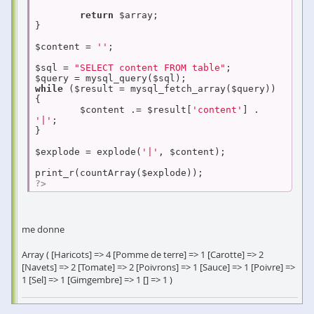
return
 $array;

}

$content = 
''
;

$sql = 
"SELECT content FROM table"
;

while
 ($result = mysql_fetch_array($query)) 
{

	$content .= $result[
'content'
] . 
'|'
;

}

$explode = explode(
'|'
, $content);

?>
me donne
Array ( [Haricots] => 4 [Pomme de terre] => 1 [Carotte] => 2
[Navets] => 2 [Tomate] => 2 [Poivrons] => 1 [Sauce] => 1 [Poivre] =>
1 [Sel] => 1 [Gimgembre] => 1 [] => 1 )