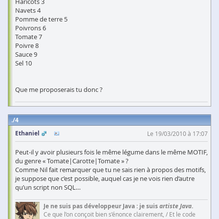
Haricots 3
Navets 4
Pomme de terre 5
Poivrons 6
Tomate 7
Poivre 8
Sauce 9
Sel 10
Que me proposerais tu donc ?
4
Ethaniel
Le 19/03/2010 à 17:07
Peut-il y avoir plusieurs fois le même légume dans le même MOTIF,
du genre « Tomate|Carotte|Tomate » ?
Comme Nil fait remarquer que tu ne sais rien à propos des motifs,
je suppose que c’est possible, auquel cas je ne vois rien d’autre
qu’un script non SQL…
Je ne suis pas développeur Java : je suis
artiste Java
.
Ce que l’on conçoit bien s’énonce clairement, / Et le code