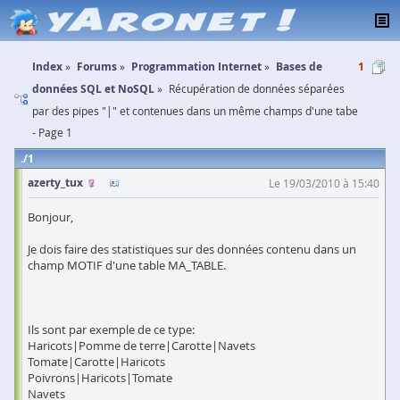
Index
Forums
Programmation Internet
Bases de
1
données SQL et NoSQL
Récupération de données séparées
par des pipes "|" et contenues dans un même champs d'une tabe
- Page 1
1
azerty_tux
Le 19/03/2010 à 15:40
Bonjour,
Je dois faire des statistiques sur des données contenu dans un
champ MOTIF d'une table MA_TABLE.
Ils sont par exemple de ce type:
Haricots|Pomme de terre|Carotte|Navets
Tomate|Carotte|Haricots
Poivrons|Haricots|Tomate
Navets