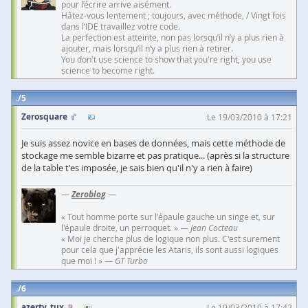
pour l’écrire arrive aisément.
Hâtez-vous lentement ; toujours, avec méthode, / Vingt fois
dans l’IDE travaillez votre code.
La perfection est atteinte, non pas lorsqu’il n’y a plus rien à
ajouter, mais lorsqu’il n’y a plus rien à retirer.
You don't use science to show that you're right, you use
science to become right.
5
Zerosquare
Le 19/03/2010 à 17:21
Je suis assez novice en bases de données, mais cette méthode de
stockage me semble bizarre et pas pratique... (après si la structure
de la table t'es imposée, je sais bien qu'il n'y a rien à faire)
—
Zeroblog
—
« Tout homme porte sur l'épaule gauche un singe et, sur
l'épaule droite, un perroquet. » —
Jean Cocteau
« Moi je cherche plus de logique non plus. C'est surement
pour cela que j'apprécie les Ataris, ils sont aussi logiques
que moi ! » —
GT Turbo
6
azerty_tux
Le 19/03/2010 à 17:42