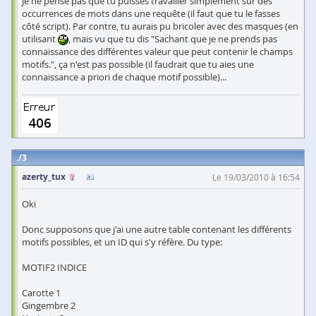
Je ne pense pas que tu puisses travailler simplement sur des
occurrences de mots dans une requête (il faut que tu le fasses
côté script). Par contre, tu aurais pu bricoler avec des masques (en
utilisant
, mais vu que tu dis "Sachant que je ne prends pas
connaissance des différentes valeur que peut contenir le champs
motifs.", ça n'est pas possible (il faudrait que tu aies une
connaissance a priori de chaque motif possible)...
3
azerty_tux
Le 19/03/2010 à 16:54
Oki
Donc supposons que j'ai une autre table contenant les différents
motifs possibles, et un ID qui s'y réfère. Du type:
MOTIF2 INDICE
Carotte 1
Gingembre 2