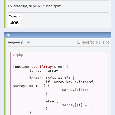
En javascript, tu peux utiliser "split"
8
nasgaia
Le 19/03/2010 à 18:40
<?php
function
countArray
($foo)
{

	$array = 
array
();

foreach
 ($foo 
as
 $f) {

if
 (array_key_exists($f, 
$array) == 
TRUE
) {

			$array[$f]++;

		}

else
 {

			$array[$f] = 
1
;

		}

	}
