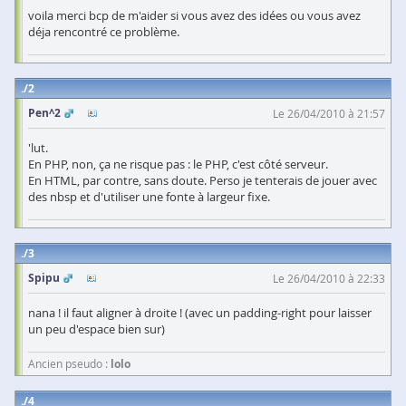
voila merci bcp de m'aider si vous avez des idées ou vous avez
déja rencontré ce problème.
2
Pen^2
Le 26/04/2010 à 21:57
'lut.
En PHP, non, ça ne risque pas : le PHP, c'est côté serveur.
En HTML, par contre, sans doute. Perso je tenterais de jouer avec
des nbsp et d'utiliser une fonte à largeur fixe.
3
Spipu
Le 26/04/2010 à 22:33
nana ! il faut aligner à droite ! (avec un padding-right pour laisser
un peu d'espace bien sur)
Ancien pseudo :
lolo
4