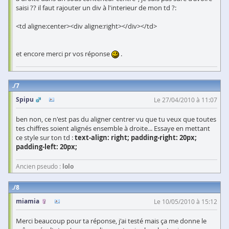
saisi ?? il faut rajouter un div à l'interieur de mon td ?:
<td aligne:center><div aligne:right></div></td>
et encore merci pr vos réponse
.
7
Spipu
Le 27/04/2010 à 11:07
ben non, ce n'est pas du aligner centrer vu que tu veux que toutes
tes chiffres soient alignés ensemble à droite... Essaye en mettant
ce style sur ton td :
text-align: right; padding-right: 20px;
padding-left: 20px;
Ancien pseudo :
lolo
8
miamia
Le 10/05/2010 à 15:12
Merci beaucoup pour ta réponse, j'ai testé mais ça me donne le