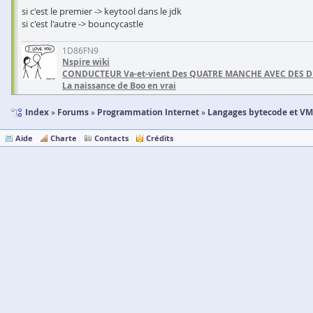
si c'est le premier -> keytool dans le jdk
si c'est l'autre -> bouncycastle
1D86FN9
Nspire wiki
CONDUCTEUR Va-et-vient Des QUATRE MANCHE AVEC DES 
La naissance de Boo en vrai
Index
Forums
Programmation Internet
Langages bytecode et VM
Aide
Charte
Contacts
Crédits