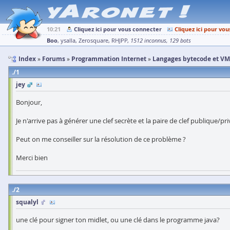
10:21
Cliquez ici pour vous connecter
Cliquez ici pour vou
Boo
ysalla
Zerosquare
RHJPP
1512 inconnus
129 bots
Index
Forums
Programmation Internet
Langages bytecode et VM
1
jey
Bonjour,
Je n'arrive pas à générer une clef secrète et la paire de clef publique/pr
Peut on me conseiller sur la résolution de ce problème ?
Merci bien
2
squalyl
une clé pour signer ton midlet, ou une clé dans le programme java?