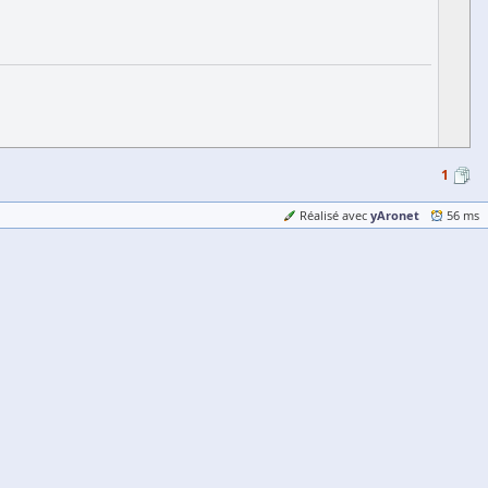
1
yAronet
Réalisé avec
56 ms