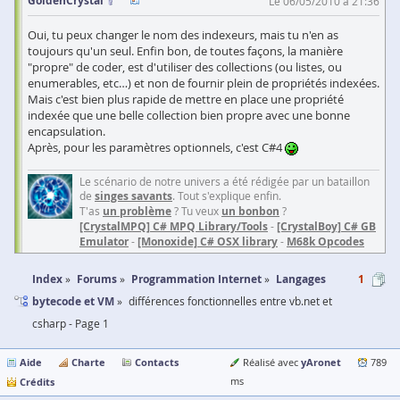
GoldenCrystal
Le 06/05/2010 à 21:36
Oui, tu peux changer le nom des indexeurs, mais tu n'en as
toujours qu'un seul. Enfin bon, de toutes façons, la manière
"propre" de coder, est d'utiliser des collections (ou listes, ou
enumerables, etc…) et non de fournir plein de propriétés indexées.
Mais c'est bien plus rapide de mettre en place une propriété
indexée que une belle collection bien propre avec une bonne
encapsulation.
Après, pour les paramètres optionnels, c'est C#4
Le scénario de notre univers a été rédigée par un bataillon
de
singes savants
. Tout s'explique enfin.
T'as
un problème
? Tu veux
un bonbon
?
[CrystalMPQ] C# MPQ Library/Tools
-
[CrystalBoy] C# GB
Emulator
-
[Monoxide] C# OSX library
-
M68k Opcodes
Index
Forums
Programmation Internet
Langages
1
bytecode et VM
différences fonctionnelles entre vb.net et
csharp - Page 1
Aide
Charte
Contacts
yAronet
Réalisé avec
789
Crédits
ms