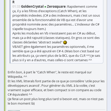
R
01:33
GoldenCrystal
»
Zerosquare
: Rapidement comme
ça, il y a les filtres d'exceptions (Catch When), et les
propriétés indexées. (C# a des indexeurs, mais c'est un sous
ensemble de la fonctionnalité de VB qui est d'avoir une
propriété nommée avec des paramètres… L'indexeur de C#
s'apelle toujours Item.)
Après les modules en Vb n'existaient pas en C# au début,
mais ça a été rajouté (classes statiques). En gros ce sont des
classes déclarées "abstract sealed"
VB.NET gère également les paramètres optionnels, il me
semble que ça a été ajouté en C# 4. (Mais bon c'est basé sur
les attributs ça, ça vient plus de la BCL que du CLR ^^) Je sais
plus si il y en a d'autres, mais celles-ci sont certaines ^^
Enfin bon, à part le "Catch When", le reste est marqué sur
Wikipedia. ^^
Et les XML litterals font partie de ce que je considère 'utile pour les
développeurs avancé'. Pour générer du XML à la volée, c'est
vraiment super efficace, et bien compact si on compare au code
C# équivalent ^^
(Je ferai un post plus long plus tard si besoin est, mais ce n'est pas
le bon moment là)