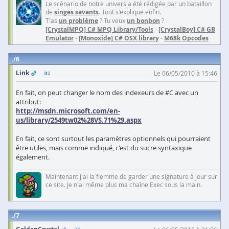
Le scénario de notre univers a été rédigée par un bataillon
de
singes savants
. Tout s'explique enfin.
T'as
un problème
? Tu veux
un bonbon
?
[CrystalMPQ] C# MPQ Library/Tools
-
[CrystalBoy] C# GB
Emulator
-
[Monoxide] C# OSX library
-
M68k Opcodes
6
Link
Le 06/05/2010 à 15:46
En fait, on peut changer le nom des indexeurs de #C avec un
attribut:
http://msdn.microsoft.com/en-
us/library/2549tw02%28VS.71%29.aspx
En fait, ce sont surtout les paramètres optionnels qui pourraient
être utiles, mais comme indiqué, c'est du sucre syntaxique
également.
Maintenant j'ai la flemme de garder une signature à jour sur
ce site. Je n'ai même plus ma chaîne Exec sous la main.
7