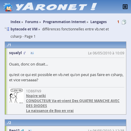
Index
Forums
Programmation Internet
Langages
1
bytecode et VM
différences fonctionnelles entre vb.net et
csharp - Page 1
1
squalyl
Le 06/05/2010 à 10:09
Ouais, donc on disait...
qu'est ce qui est possible en vb.net qu'on peut pas faire en csharp,
et vice versaaaa?
1D86FN9
Nspire wiki
CONDUCTEUR Va-et-vient Des QUATRE MANCHE AVEC
DES DIODES
La naissance de Boo en vrai
2
Pen^2
Le 06/05/2010 à 12:38