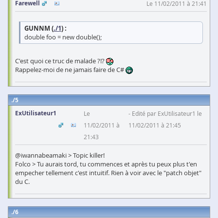
Farewell
Le 11/02/2011 à 21:41
GUNNM (
./1
) :
double foo = new double();
C'est quoi ce truc de malade ?!?
Rappelez-moi de ne jamais faire de C#
5
ExUtilisateur1
Le
Edité par ExUtilisateur1 le
11/02/2011 à
11/02/2011 à 21:45
21:43
@iwannabeamaki > Topic killer!
Folco > Tu aurais tord, tu commences et après tu peux plus t'en
empecher tellement c'est intuitif. Rien à voir avec le "patch objet"
du C.
6