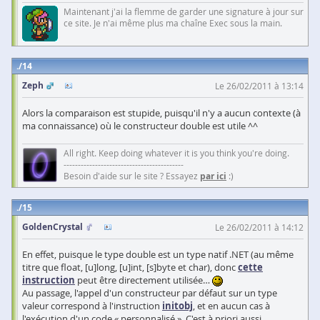
Maintenant j'ai la flemme de garder une signature à jour sur
ce site. Je n'ai même plus ma chaîne Exec sous la main.
14
Zeph
Le 26/02/2011 à 13:14
Alors la comparaison est stupide, puisqu'il n'y a aucun contexte (à
ma connaissance) où le constructeur double est utile ^^
All right. Keep doing whatever it is you think you're doing.
------------------------------------------
Besoin d'aide sur le site ? Essayez
par ici
:)
15
GoldenCrystal
Le 26/02/2011 à 14:12
En effet, puisque le type double est un type natif .NET (au même
titre que float, [u]long, [u]int, [s]byte et char), donc
cette
instruction
peut être directement utilisée…
Au passage, l'appel d'un constructeur par défaut sur un type
valeur correspond à l'instruction
initobj
, et en aucun cas à
l'exécution d'un code « personnalisé ». C'est à priori aussi