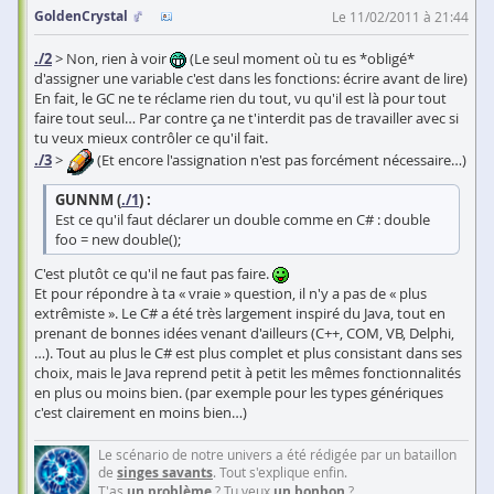
GoldenCrystal
Le 11/02/2011 à 21:44
./2
> Non, rien à voir
(Le seul moment où tu es *obligé*
d'assigner une variable c'est dans les fonctions: écrire avant de lire)
En fait, le GC ne te réclame rien du tout, vu qu'il est là pour tout
faire tout seul… Par contre ça ne t'interdit pas de travailler avec si
tu veux mieux contrôler ce qu'il fait.
./3
>
(Et encore l'assignation n'est pas forcément nécessaire…)
GUNNM (
./1
) :
Est ce qu'il faut déclarer un double comme en C# : double
foo = new double();
C'est plutôt ce qu'il ne faut pas faire.
Et pour répondre à ta « vraie » question, il n'y a pas de « plus
extrêmiste ». Le C# a été très largement inspiré du Java, tout en
prenant de bonnes idées venant d'ailleurs (C++, COM, VB, Delphi,
…). Tout au plus le C# est plus complet et plus consistant dans ses
choix, mais le Java reprend petit à petit les mêmes fonctionnalités
en plus ou moins bien. (par exemple pour les types génériques
c'est clairement en moins bien…)
Le scénario de notre univers a été rédigée par un bataillon
de
singes savants
. Tout s'explique enfin.
T'as
un problème
? Tu veux
un bonbon
?