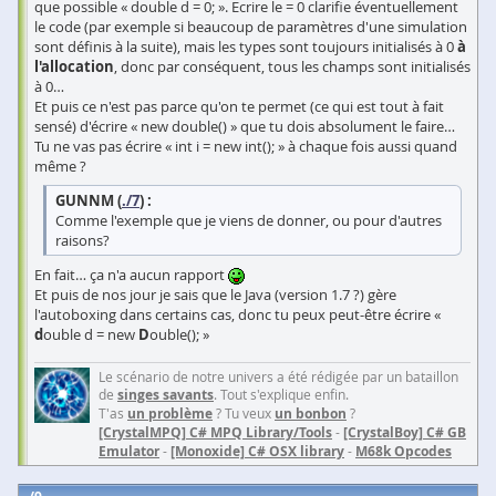
que possible « double d = 0; ». Ecrire le = 0 clarifie éventuellement
le code (par exemple si beaucoup de paramètres d'une simulation
sont définis à la suite), mais les types sont toujours initialisés à 0
à
l'allocation
, donc par conséquent, tous les champs sont initialisés
à 0…
Et puis ce n'est pas parce qu'on te permet (ce qui est tout à fait
sensé) d'écrire « new double() » que tu dois absolument le faire…
Tu ne vas pas écrire « int i = new int(); » à chaque fois aussi quand
même ?
GUNNM (
./7
) :
Comme l'exemple que je viens de donner, ou pour d'autres
raisons?
En fait… ça n'a aucun rapport
Et puis de nos jour je sais que le Java (version 1.7 ?) gère
l'autoboxing dans certains cas, donc tu peux peut-être écrire «
d
ouble d = new
D
ouble(); »
Le scénario de notre univers a été rédigée par un bataillon
de
singes savants
. Tout s'explique enfin.
T'as
un problème
? Tu veux
un bonbon
?
[CrystalMPQ] C# MPQ Library/Tools
-
[CrystalBoy] C# GB
Emulator
-
[Monoxide] C# OSX library
-
M68k Opcodes