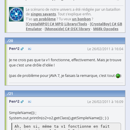
Le scénario de notre univers a été rédigée par un bataillon
de
singes savants
. Tout s'explique enfin.
T'as
un problème
? Tu veux
un bonbon
?
[CrystalMPQ] C# MPQ Library/Tools
-
[CrystalBoy] C# GB
Emulator
-
[Monoxide] C# OSX library
-
M68k Opcodes
20
Pen^2
Le 26/02/2011 à 16:04
Je ne crois pas que ta v1 fonctionne, effectivement. Mais je trouve
que c'est une drôle d'idée !
(pas de problème pour JAVA 7, je faisais la remarque, c'est tout
)
21
Pen^2
Le 26/02/2011 à 16:09
SimpleName()) ;
System.out.println(o2+o2.getClass().getSimpleName()) ; } }
Ah, ben si, même ta v1 fonctionne en fait 