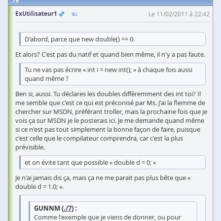
9
ExUtilisateur1
Le 11/02/2011 à 22:42
D'abord, parce que new double() == 0.
Et alors? C'est pas du natif et quand bien même, il n'y a pas faute.
Tu ne vas pas écrire « int i = new int(); » à chaque fois aussi
quand même ?
Ben si, aussi. Tu déclares les doubles différemment des int toi? Il
me semble que c'est ce qui est préconisé par Ms. J'ai la flemme de
chercher sur MSDN, préférant troller, mais la prochaine fois que je
vois ça sur MSDN je le posterais ici. Je me demande quand même
si ce n'est pas tout simplement la bonne façon de faire, puisque
c'est celle que le compilateur comprendra, car c'est la plus
prévisible.
et on évite tant que possible « double d = 0; »
Je n'ai jamais dis ça, mais ça ne me parait pas plus bête que «
double d = 1.0; ».
GUNNM (
./7
) :
Comme l'exemple que je viens de donner, ou pour