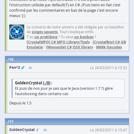
l'instruction utilisée par default(T) en C#. (Puis tiens en fait c'est
confirmé par les commentaires en bas de la page c'est encore
mieux :] )
Le scénario de notre univers a été rédigée par un bataillon
de
singes savants
. Tout s'explique enfin.
T'as
un problème
? Tu veux
un bonbon
?
[CrystalMPQ] C# MPQ Library/Tools
-
[CrystalBoy] C# GB
Emulator
-
[Monoxide] C# OSX library
-
M68k Opcodes
16
Pen^2
Le 26/02/2011 à 15:32
GoldenCrystal (
./8
) :
Et puis de nos jour je sais que le Java (version 1.7 ?) gère
l'autoboxing dans certains cas
Depuis le 1.5
17
GoldenCrystal
Le 26/02/2011 à 15:47