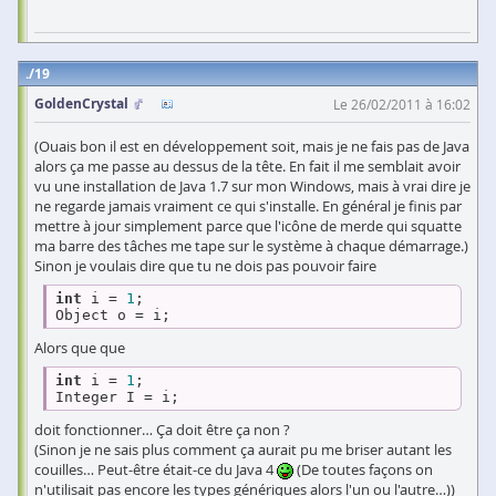
19
GoldenCrystal
Le 26/02/2011 à 16:02
(Ouais bon il est en développement soit, mais je ne fais pas de Java
alors ça me passe au dessus de la tête. En fait il me semblait avoir
vu une installation de Java 1.7 sur mon Windows, mais à vrai dire je
ne regarde jamais vraiment ce qui s'installe. En général je finis par
mettre à jour simplement parce que l'icône de merde qui squatte
ma barre des tâches me tape sur le système à chaque démarrage.)
Sinon je voulais dire que tu ne dois pas pouvoir faire
int
 i = 
1
;

Object o = i;
Alors que que
int
 i = 
1
;

Integer I = i;
doit fonctionner… Ça doit être ça non ?
(Sinon je ne sais plus comment ça aurait pu me briser autant les
couilles… Peut-être était-ce du Java 4
(De toutes façons on
n'utilisait pas encore les types génériques alors l'un ou l'autre…))