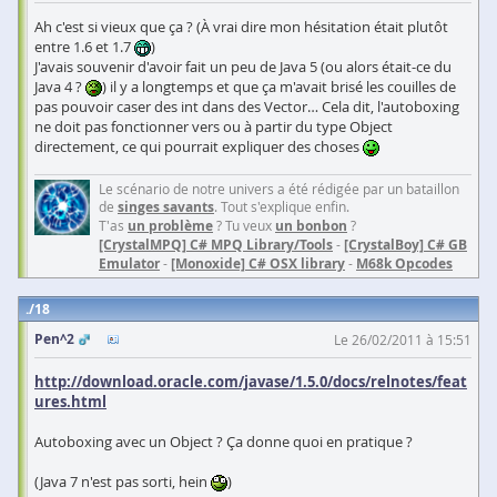
Ah c'est si vieux que ça ? (À vrai dire mon hésitation était plutôt
entre 1.6 et 1.7
)
J'avais souvenir d'avoir fait un peu de Java 5 (ou alors était-ce du
Java 4 ?
) il y a longtemps et que ça m'avait brisé les couilles de
pas pouvoir caser des int dans des Vector… Cela dit, l'autoboxing
ne doit pas fonctionner vers ou à partir du type Object
directement, ce qui pourrait expliquer des choses
Le scénario de notre univers a été rédigée par un bataillon
de
singes savants
. Tout s'explique enfin.
T'as
un problème
? Tu veux
un bonbon
?
[CrystalMPQ] C# MPQ Library/Tools
-
[CrystalBoy] C# GB
Emulator
-
[Monoxide] C# OSX library
-
M68k Opcodes
18
Pen^2
Le 26/02/2011 à 15:51
http://download.oracle.com/javase/1.5.0/docs/relnotes/feat
ures.html
Autoboxing avec un Object ? Ça donne quoi en pratique ?
(Java 7 n'est pas sorti, hein
)