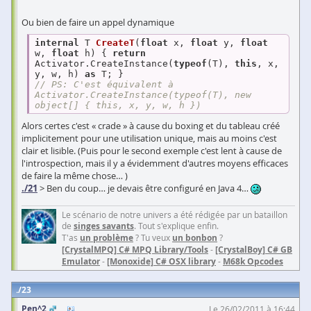
Ou bien de faire un appel dynamique
internal
 T 
CreateT
(
float
 x, 
float
 y, 
float
w, 
float
 h
) 
{ 
return
Activator.CreateInstance(
typeof
(T), 
this
, x, 
y, w, h) 
as
// PS: C'est équivalent à 
Activator.CreateInstance(typeof(T), new 
object[] { this, x, y, w, h })
Alors certes c'est « crade » à cause du boxing et du tableau créé
implicitement pour une utilisation unique, mais au moins c'est
clair et lisible. (Puis pour le second exemple c'est lent à cause de
l'introspection, mais il y a évidemment d'autres moyens efficaces
de faire la même chose… )
./21
> Ben du coup… je devais être configuré en Java 4…
Le scénario de notre univers a été rédigée par un bataillon
de
singes savants
. Tout s'explique enfin.
T'as
un problème
? Tu veux
un bonbon
?
[CrystalMPQ] C# MPQ Library/Tools
-
[CrystalBoy] C# GB
Emulator
-
[Monoxide] C# OSX library
-
M68k Opcodes
23
Pen^2
Le 26/02/2011 à 16:44