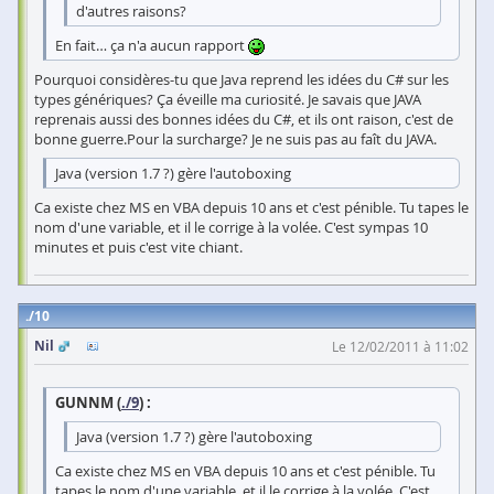
d'autres raisons?
En fait… ça n'a aucun rapport
Pourquoi considères-tu que Java reprend les idées du C# sur les
types génériques? Ça éveille ma curiosité. Je savais que JAVA
reprenais aussi des bonnes idées du C#, et ils ont raison, c'est de
bonne guerre.Pour la surcharge? Je ne suis pas au faît du JAVA.
Java (version 1.7 ?) gère l'autoboxing
Ca existe chez MS en VBA depuis 10 ans et c'est pénible. Tu tapes le
nom d'une variable, et il le corrige à la volée. C'est sympas 10
minutes et puis c'est vite chiant.
10
Nil
Le 12/02/2011 à 11:02
GUNNM (
./9
) :
Java (version 1.7 ?) gère l'autoboxing
Ca existe chez MS en VBA depuis 10 ans et c'est pénible. Tu
tapes le nom d'une variable, et il le corrige à la volée. C'est