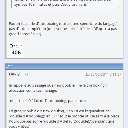
sympas 10 minutes et puis c'est vite chiant.
Euuuh il a parlé d'autoboxing (qui est une spécificité du langage),
pas d'autocomplétion (qui est une spécificité de l'IDE qui n'a pas
grand chose à voir).
11
Link
Le 26/02/2011 à 11:27
Je rappelle au passage que new double() ne fait ni boxing, ni
allocation sur le tas managé.
"object o=1.0;" fait de l'autoboxing, par contre.
En gros, "double d = new double();" en C# est l'équivalent de
"double d = double();" en C++: Tout le monde utilise zéro à la place.
Pourquoi pas écrire "double d = default(double);" pendant que
vous y êtes?