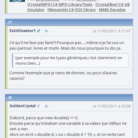
[CrystalMPQ] C# MPQ Library/Tools
-
[CrystalBoy] C# GB
Emulator
-
[Monoxide] C# OSX library
-
M68k Opcodes
7
ExUtilisateur1
Le 11/02/2011 à 21:47
Ce qu'il ne faut pas faire?! Pourquoi pas ... même si je l'ai vus un
peu partout, livres et msdn. Mais dis nous pourquoi tu dis ça.
(par exemple pour les types génériques c'est clairement en
moins bien…)
Comme l'exemple que je viens de donner, ou pour d'autres
raisons?
8
GoldenCrystal
Le 11/02/2011 à 22:06
D'abord, parce que new double() == 0.
Ensuite parce qu'initialiser une variable à sa valeur par défaut ne
sert a rien.
Alors on écrit « double d; » ou « double d = 10; », et on évite tant