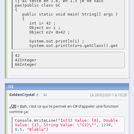
(j'ai testé en 1.6, en 1.5 je ne sais 
pas)public class GC

{

   public static void main( String[] args )

   {

      int i= 42 ;

      Object o= i ;

      Object o2= 0x42 ;

      System.out.println(i) ;

      System.out.println(o+o.getClass().get
42

42Integer

66Integer
22
GoldenCrystal
Le 26/02/2011 à 16:26
./20
> Bah, c'est ce qui te permet en C# d'appeler une fonction
comme ça:
Console.WriteLine(
"Int32 Value: {0}, Double 
Value: {1}, String Value: \"{2}\""
, 
1234
, 
0.5
, 
"Blabla"
)