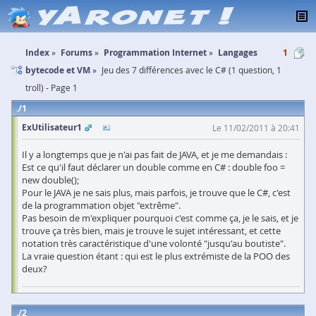
Index
Forums
Programmation Internet
Langages
1
bytecode et VM
Jeu des 7 différences avec le C# (1 question, 1
troll) - Page 1
1
ExUtilisateur1
Le 11/02/2011 à 20:41
Il y a longtemps que je n'ai pas fait de JAVA, et je me demandais :
Est ce qu'il faut déclarer un double comme en C# : double foo =
new double();
Pour le JAVA je ne sais plus, mais parfois, je trouve que le C#, c'est
de la programmation objet "extrême".
Pas besoin de m'expliquer pourquoi c'est comme ça, je le sais, et je
trouve ça très bien, mais je trouve le sujet intéressant, et cette
notation très caractéristique d'une volonté "jusqu'au boutiste".
La vraie question étant : qui est le plus extrémiste de la POO des
deux?
2