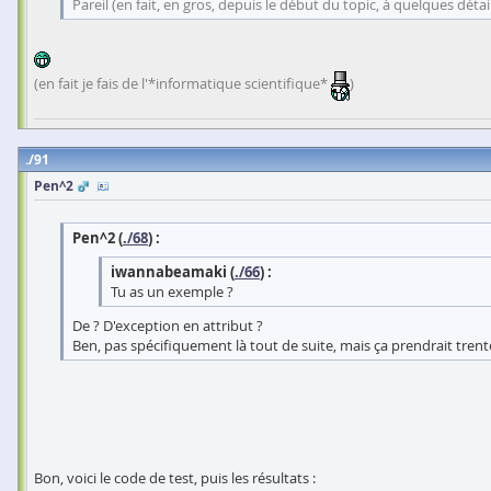
Pareil (en fait, en gros, depuis le début du topic, à quelques détail
(en fait je fais de l'*informatique scientifique*
)
91
Pen^2
Pen^2 (
./68
) :
iwannabeamaki (
./66
) :
Tu as un exemple ?
De ? D'exception en attribut ?
Ben, pas spécifiquement là tout de suite, mais ça prendrait trente 
Bon, voici le code de test, puis les résultats :