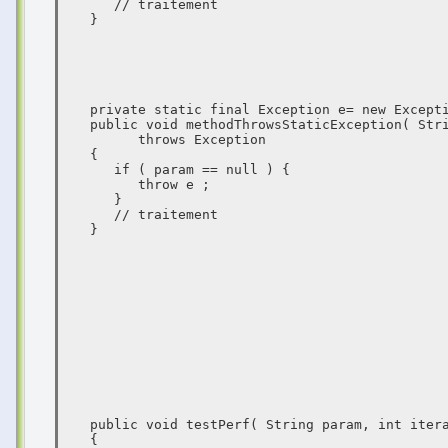
      // traitement

   }

   private static final Exception e= new Exception("La valeur 'null' n'est pas acceptée") ;

   public void methodThrowsStaticException( String param )

         throws Exception

   {

      if ( param == null ) {

         throw e ;

      }

      // traitement

   }

   public void testPerf( String param, int iteration )

   {
