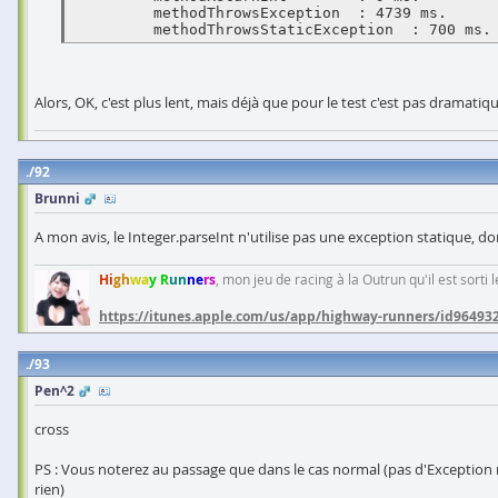
	 methodThrowsException  : 4739 ms.

	 methodThrowsStaticException  : 700 ms.
Alors, OK, c'est plus lent, mais déjà que pour le test c'est pas dramati
92
Brunni
A mon avis, le Integer.parseInt n'utilise pas une exception statique, d
Hi
gh
wa
y R
un
ne
rs
, mon jeu de racing à la Outrun qu'il est sorti
https://itunes.apple.com/us/app/highway-runners/id96493
93
Pen^2
cross
PS : Vous noterez au passage que dans le cas normal (pas d'Exception r
rien)