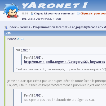
19:54
Cliquez ici pour vous connecter
Cliquez ici pour vou
Boo
ysalla
268 inconnus
71 bots
Index
Forums
Programmation Internet
Langages bytecode et VM
90
Pen^2
Nil (
./86
) :
Pen^2 (
./65
) :
http://en.wikipedia.org/wiki/Category:SQL_keywords
C'est un peu limitant ; par exemple, tu peux faire une requête S
Je me doutais que c'était pas une super idée ; de toute façon le princi
En JAVA, il faut utiliser les PreparedStatement à priori (les injections so
Pen^2 (
./65
) :
Mais je n'ai pas trop l'habitude de protéger du SQL.