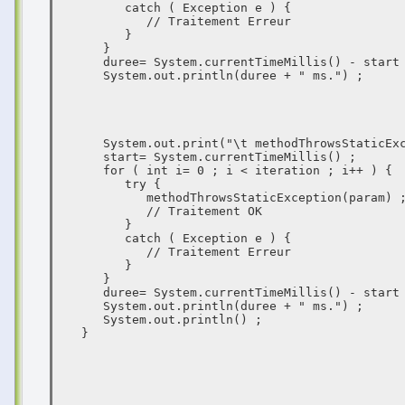
         catch ( Exception e ) {

            // Traitement Erreur

         }

      }

      duree= System.currentTimeMillis() - start ;

      System.out.println(duree + " ms.") ;

      System.out.print("\t methodThrowsStaticException  : ") ;

      start= System.currentTimeMillis() ;

      for ( int i= 0 ; i < iteration ; i++ ) {

         try {

            methodThrowsStaticException(param) ;

            // Traitement OK

         }

         catch ( Exception e ) {

            // Traitement Erreur

         }

      }

      duree= System.currentTimeMillis() - start ;

      System.out.println(duree + " ms.") ;

      System.out.println() ;

   }
