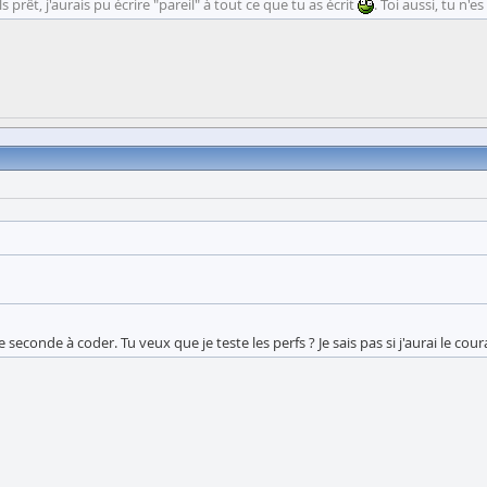
s prêt, j'aurais pu écrire "pareil" à tout ce que tu as écrit
. Toi aussi, tu n
seconde à coder. Tu veux que je teste les perfs ? Je sais pas si j'aurai le cour