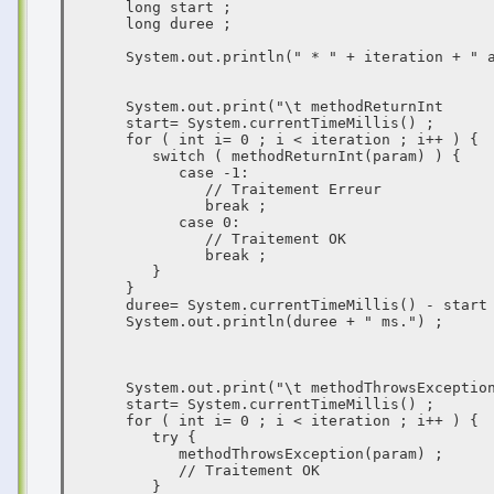
      long start ;

      long duree ;

      System.out.println(" * " + iteration + " appels de methode avec '"+ param + "': ") ;

      System.out.print("\t methodReturnInt        : ") ;

      start= System.currentTimeMillis() ;

      for ( int i= 0 ; i < iteration ; i++ ) {

         switch ( methodReturnInt(param) ) {

            case -1:

               // Traitement Erreur

               break ;

            case 0:

               // Traitement OK

               break ;

         }

      }

      duree= System.currentTimeMillis() - start ;

      System.out.println(duree + " ms.") ;

      System.out.print("\t methodThrowsException  : ") ;

      start= System.currentTimeMillis() ;

      for ( int i= 0 ; i < iteration ; i++ ) {

         try {

            methodThrowsException(param) ;

            // Traitement OK

         }
