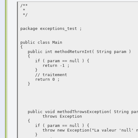
/**

 *

 */

package exceptions_test ;

public class Main

{

   public int methodReturnInt( String param )

   {

      if ( param == null ) {

         return -1 ;

      }

      // traitement

      return 0 ;

   }

   public void methodThrowsException( String param )

         throws Exception

   {

      if ( param == null ) {

         throw new Exception("La valeur 'null' n'est pas acceptée") ;

      }
