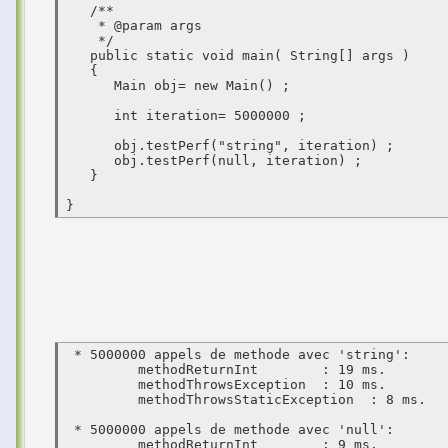
   /**

    * @param args

    */

   public static void main( String[] args )

   {

      Main obj= new Main() ;

      int iteration= 5000000 ;

      obj.testPerf("string", iteration) ;

      obj.testPerf(null, iteration) ;

   }

}
 * 5000000 appels de methode avec 'string': 

	 methodReturnInt        : 19 ms.

	 methodThrowsException  : 10 ms.

	 methodThrowsStaticException  : 8 ms.

 * 5000000 appels de methode avec 'null': 

	 methodReturnInt        : 9 ms.
