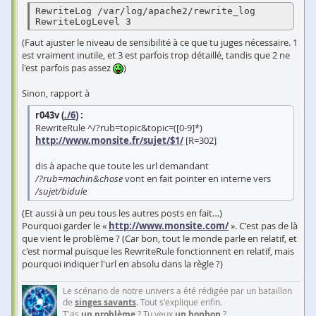
RewriteLog /var/log/apache2/rewrite_log

RewriteLogLevel 3
(Faut ajuster le niveau de sensibilité à ce que tu juges nécessaire. 1
est vraiment inutile, et 3 est parfois trop détaillé, tandis que 2 ne
l'est parfois pas assez
)
Sinon, rapport à
r043v (
./6
) :
RewriteRule ^/?rub=topic&topic=([0-9]*)
http://www.monsite.fr/sujet/$1/
[R=302]
dis à apache que toute les url demandant
/?rub=machin&chose
vont en fait pointer en interne vers
/sujet/bidule
(Et aussi à un peu tous les autres posts en fait…)
Pourquoi garder le «
http://www.monsite.com/
». C'est pas de là
que vient le problème ? (Car bon, tout le monde parle en relatif, et
c'est normal puisque les RewriteRule fonctionnent en relatif, mais
pourquoi indiquer l'url en absolu dans la règle ?)
Le scénario de notre univers a été rédigée par un bataillon
de
singes savants
. Tout s'explique enfin.
T'as
un problème
? Tu veux
un bonbon
?