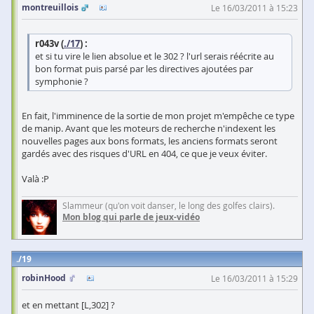
montreuillois
Le 16/03/2011 à 15:23
r043v (
./17
) :
et si tu vire le lien absolue et le 302 ? l'url serais réécrite au
bon format puis parsé par les directives ajoutées par
symphonie ?
En fait, l'imminence de la sortie de mon projet m'empêche ce type
de manip. Avant que les moteurs de recherche n'indexent les
nouvelles pages aux bons formats, les anciens formats seront
gardés avec des risques d'URL en 404, ce que je veux éviter.
Valà :P
Slammeur (qu'on voit danser, le long des golfes clairs).
Mon blog qui parle de jeux-vidéo
19
robinHood
Le 16/03/2011 à 15:29
et en mettant [L,302] ?