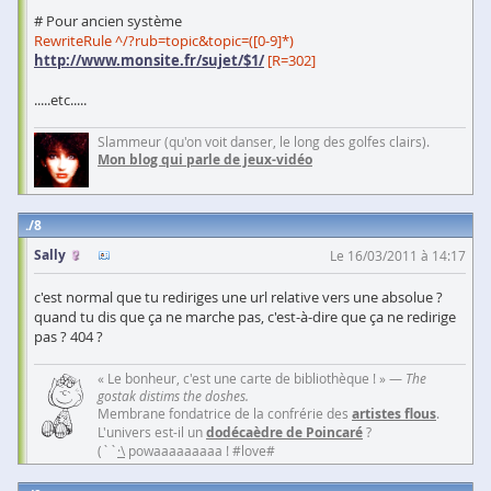
# Pour ancien système
RewriteRule ^/?rub=topic&topic=([0-9]*)
http://www.monsite.fr/sujet/$1/
[R=302]
.....etc.....
Slammeur (qu'on voit danser, le long des golfes clairs).
Mon blog qui parle de jeux-vidéo
8
Sally
Le 16/03/2011 à 14:17
c'est normal que tu rediriges une url relative vers une absolue ?
quand tu dis que ça ne marche pas, c'est-à-dire que ça ne redirige
pas ? 404 ?
« Le bonheur, c'est une carte de bibliothèque ! » —
The
gostak distims the doshes.
Membrane fondatrice de la confrérie des
artistes flous
.
L'univers est-il un
dodécaèdre de Poincaré
?
(``
·\
powaaaaaaaaa ! #love#