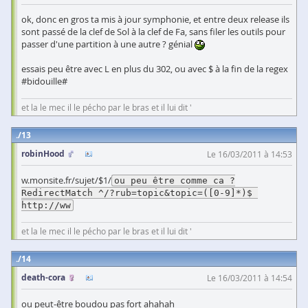
ok, donc en gros ta mis à jour symphonie, et entre deux release ils
sont passé de la clef de Sol à la clef de Fa, sans filer les outils pour
passer d'une partition à une autre ? génial
essais peu être avec L en plus du 302, ou avec $ à la fin de la regex
#bidouille#
et la le mec il le pécho par le bras et il lui dit '
13
robinHood
Le 16/03/2011 à 14:53
w.monsite.fr/sujet/$1/
ou peu être comme ca ?
RedirectMatch ^/?rub=topic&topic=([0-9]*)$ 
http://ww
et la le mec il le pécho par le bras et il lui dit '
14
death-cora
Le 16/03/2011 à 14:54
ou peut-être boudou pas fort ahahah