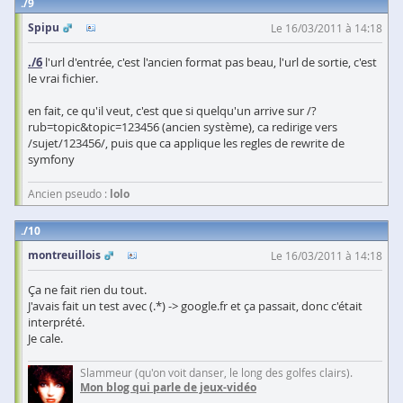
9
Spipu
Le 16/03/2011 à 14:18
./6
l'url d'entrée, c'est l'ancien format pas beau, l'url de sortie, c'est
le vrai fichier.
en fait, ce qu'il veut, c'est que si quelqu'un arrive sur /?
rub=topic&topic=123456 (ancien système), ca redirige vers
/sujet/123456/, puis que ca applique les regles de rewrite de
symfony
Ancien pseudo :
lolo
10
montreuillois
Le 16/03/2011 à 14:18
Ça ne fait rien du tout.
J'avais fait un test avec (.*) -> google.fr et ça passait, donc c'était
interprété.
Je cale.
Slammeur (qu'on voit danser, le long des golfes clairs).
Mon blog qui parle de jeux-vidéo