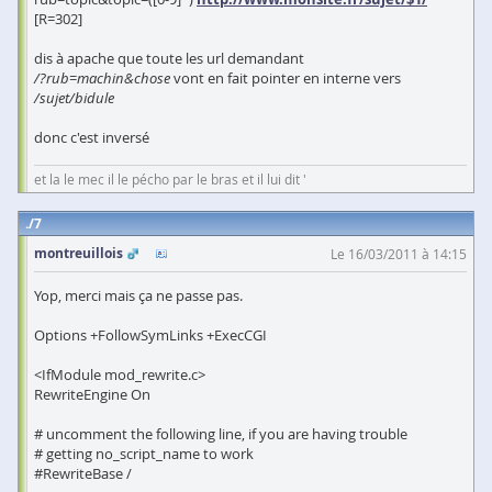
[R=302]
dis à apache que toute les url demandant
/?rub=machin&chose
vont en fait pointer en interne vers
/sujet/bidule
donc c'est inversé
et la le mec il le pécho par le bras et il lui dit '
7
montreuillois
Le 16/03/2011 à 14:15
Yop, merci mais ça ne passe pas.
Options +FollowSymLinks +ExecCGI
<IfModule mod_rewrite.c>
RewriteEngine On
# uncomment the following line, if you are having trouble
# getting no_script_name to work
#RewriteBase /