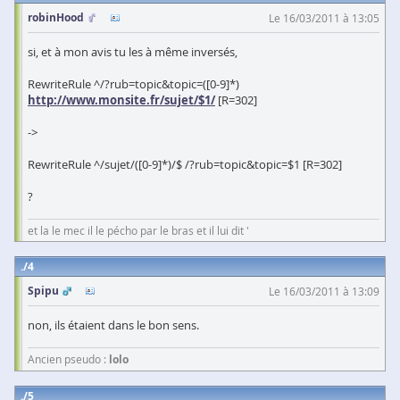
robinHood
Le 16/03/2011 à 13:05
si, et à mon avis tu les à même inversés,
RewriteRule ^/?rub=topic&topic=([0-9]*)
http://www.monsite.fr/sujet/$1/
[R=302]
->
RewriteRule ^/sujet/([0-9]*)/$ /?rub=topic&topic=$1 [R=302]
?
et la le mec il le pécho par le bras et il lui dit '
4
Spipu
Le 16/03/2011 à 13:09
non, ils étaient dans le bon sens.
Ancien pseudo :
lolo
5