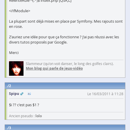
RewriteRule ^(.*)$ index.php [QSA,L]
</IfModule>
La plupart sont déjà mises en place par Symfony. Mes rajouts sont
en rose.
Z'auriez une idée pour que ça fonctionne ? J'ai pas réussi avec les
divers tutos proposés par Google.
Merci
Slammeur (qu'on voit danser, le long des golfes clairs).
Mon blog qui parle de jeux-vidéo
2
Spipu
Le 16/03/2011 à 11:28
$i ?? c'est pas $1 ?
Ancien pseudo :
lolo
3