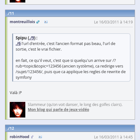
11
montreuillois
Le 16/03/2011 à 14:19
Spipu (
./9
) :
./6
l'url d'entrée, c'est l'ancien format pas beau, l'url de
sortie, c'est le vrai fichier.
en fait, ce qu'il veut, c'est que si quelqu'un arrive sur /?
rub=topic&topic=123456 (ancien système), ca redirige vers
/sujet/123456/, puis que ca applique les regles de rewrite de
symfony
Valà :P
Slammeur (qu'on voit danser, le long des golfes clairs).
Mon blog qui parle de jeux-vidéo
12
robinHood
Le 16/03/2011 à 14:45