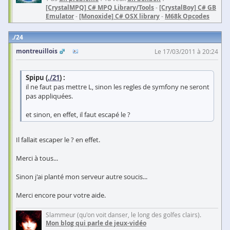
[CrystalMPQ] C# MPQ Library/Tools
-
[CrystalBoy] C# GB
Emulator
-
[Monoxide] C# OSX library
-
M68k Opcodes
24
montreuillois
Le 17/03/2011 à 20:24
Spipu (
./21
) :
il ne faut pas mettre L, sinon les regles de symfony ne seront
pas appliquées.
et sinon, en effet, il faut escapé le ?
Il fallait escaper le ? en effet.
Merci à tous...
Sinon j'ai planté mon serveur autre soucis...
Merci encore pour votre aide.
Slammeur (qu'on voit danser, le long des golfes clairs).
Mon blog qui parle de jeux-vidéo