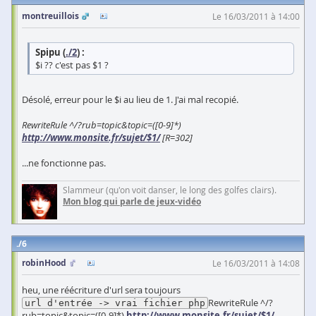
montreuillois
Le 16/03/2011 à 14:00
Spipu (
./2
) :
$i ?? c'est pas $1 ?
Désolé, erreur pour le $i au lieu de 1. J'ai mal recopié.
RewriteRule ^/?rub=topic&topic=([0-9]*)
http://www.monsite.fr/sujet/$1/
[R=302]
...ne fonctionne pas.
Slammeur (qu'on voit danser, le long des golfes clairs).
Mon blog qui parle de jeux-vidéo
6
robinHood
Le 16/03/2011 à 14:08
heu, une réécriture d'url sera toujours
RewriteRule ^/?
url d'entrée -> vrai fichier php
rub=topic&topic=([0-9]*)
http://www.monsite.fr/sujet/$1/