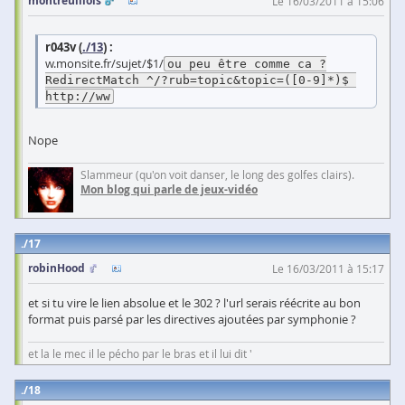
montreuillois
Le 16/03/2011 à 15:06
r043v (
./13
) :
w.monsite.fr/sujet/$1/
ou peu être comme ca ?
RedirectMatch ^/?rub=topic&topic=([0-9]*)$ 
http://ww
Nope
Slammeur (qu'on voit danser, le long des golfes clairs).
Mon blog qui parle de jeux-vidéo
17
robinHood
Le 16/03/2011 à 15:17
et si tu vire le lien absolue et le 302 ? l'url serais réécrite au bon
format puis parsé par les directives ajoutées par symphonie ?
et la le mec il le pécho par le bras et il lui dit '
18