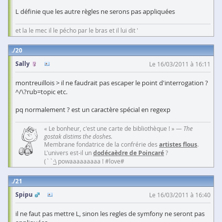
L définie que les autre règles ne serons pas appliquées
et la le mec il le pécho par le bras et il lui dit '
20
Sally
Le 16/03/2011 à 16:11
montreuillois > il ne faudrait pas escaper le point d'interrogation ?
^/\?rub=topic etc.
pq normalement ? est un caractère spécial en regexp
« Le bonheur, c'est une carte de bibliothèque ! » —
The
gostak distims the doshes.
Membrane fondatrice de la confrérie des
artistes flous
.
L'univers est-il un
dodécaèdre de Poincaré
?
(``
·\
powaaaaaaaaa ! #love#
21
Spipu
Le 16/03/2011 à 16:40
il ne faut pas mettre L, sinon les regles de symfony ne seront pas