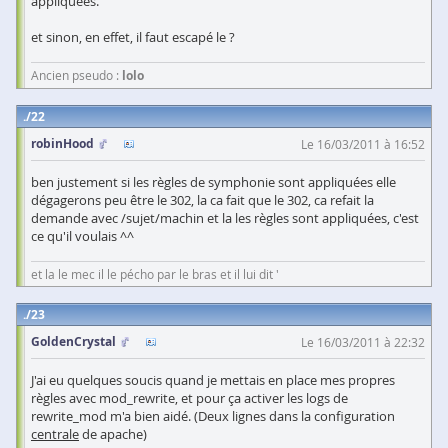
appliquées.
et sinon, en effet, il faut escapé le ?
Ancien pseudo :
lolo
22
robinHood
Le 16/03/2011 à 16:52
ben justement si les règles de symphonie sont appliquées elle
dégagerons peu être le 302, la ca fait que le 302, ca refait la
demande avec /sujet/machin et la les règles sont appliquées, c'est
ce qu'il voulais ^^
et la le mec il le pécho par le bras et il lui dit '
23
GoldenCrystal
Le 16/03/2011 à 22:32
J'ai eu quelques soucis quand je mettais en place mes propres
règles avec mod_rewrite, et pour ça activer les logs de
rewrite_mod m'a bien aidé. (Deux lignes dans la configuration
centrale
de apache)