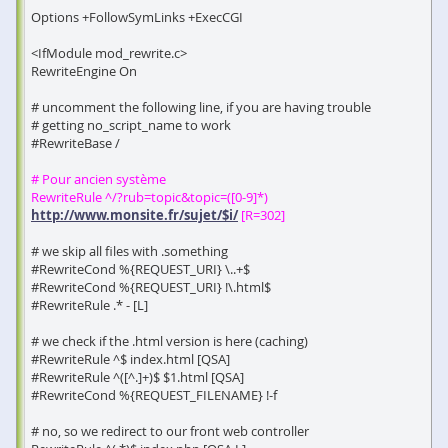
Options +FollowSymLinks +ExecCGI
<IfModule mod_rewrite.c>
RewriteEngine On
# uncomment the following line, if you are having trouble
# getting no_script_name to work
#RewriteBase /
# Pour ancien système
RewriteRule ^/?rub=topic&topic=([0-9]*)
http://www.monsite.fr/sujet/$i/
[R=302]
# we skip all files with .something
#RewriteCond %{REQUEST_URI} \..+$
#RewriteCond %{REQUEST_URI} !\.html$
#RewriteRule .* - [L]
# we check if the .html version is here (caching)
#RewriteRule ^$ index.html [QSA]
#RewriteRule ^([^.]+)$ $1.html [QSA]
#RewriteCond %{REQUEST_FILENAME} !-f
# no, so we redirect to our front web controller