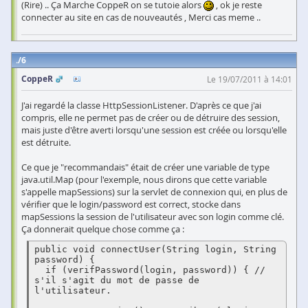
(Rire) .. Ça Marche CoppeR on se tutoie alors
, ok je reste
connecter au site en cas de nouveautés , Merci cas meme ..
6
CoppeR
Le 19/07/2011 à 14:01
J'ai regardé la classe HttpSessionListener. D'après ce que j'ai
compris, elle ne permet pas de créer ou de détruire des session,
mais juste d'être averti lorsqu'une session est créée ou lorsqu'elle
est détruite.
Ce que je "recommandais" était de créer une variable de type
java.util.Map (pour l'exemple, nous dirons que cette variable
s'appelle mapSessions) sur la servlet de connexion qui, en plus de
vérifier que le login/password est correct, stocke dans
mapSessions la session de l'utilisateur avec son login comme clé.
Ça donnerait quelque chose comme ça :
public void connectUser(String login, String 
password) {

  if (verifPassword(login, password)) { // 
s'il s'agit du mot de passe de 
l'utilisateur.
