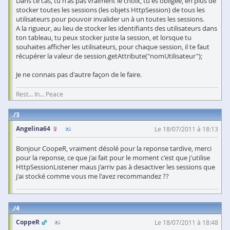
Dans ce cas, tu n'as pas vraiment le choix, tu es obligée, en plus de
stocker toutes les sessions (les objets HttpSession) de tous les
utilisateurs pour pouvoir invalider un à un toutes les sessions.
A la rigueur, au lieu de stocker les identifiants des utilisateurs dans
ton tableau, tu peux stocker juste la session, et lorsque tu
souhaites afficher les utilisateurs, pour chaque session, il te faut
récupérer la valeur de session.getAttribute("nomUtilisateur");
Je ne connais pas d'autre façon de le faire.
Rest... In... Peace
3
Angelina64
Le 18/07/2011 à 18:13
Bonjour CoopeR, vraiment désolé pour la reponse tardive, merci
pour la reponse, ce que j'ai fait pour le moment c'est que j'utilise
HttpSessionListener maus j'arriv pas à desactiver les sessions que
j'ai stocké comme vous me l'avez recommandez ??
4
CoppeR
Le 18/07/2011 à 18:48