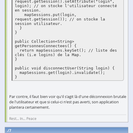
request.getSession().setAttribute("login", 
login); // on stocke l'utilisateur connecté 
en session.

    mapSessions.put(login, 
request.getSession()); // on stocke la 
session utilisateur.

  }

}

public Collection<String> 
getPersonnesConnectees() {

  return mapSessions.keySet(); // liste des 
clés (i.e logins) de la Map.

}

public void disconnectUser(String login) {

  mapSessions.get(login).invalidate();

Par contre, il faut bien voir qu'il s'agit là d'une déconnexion brutale
de l'utilisateur et que si celui-ci n'est pas averti, son application
plantera certainement.
Rest... In... Peace
7