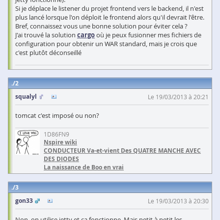
Si je déplace le listener du projet frontend vers le backend, il n'est
plus lancé lorsque l'on déploit le frontend alors qu'il devrait l'être.
Bref, connaissez vous une bonne solution pour éviter cela ?
J'ai trouvé la solution
cargo
où je peux fusionner mes fichiers de
configuration pour obtenir un WAR standard, mais je crois que
c'est plutôt déconseillé
2
squalyl
Le 19/03/2013 à 20:21
tomcat c'est imposé ou non?
1D86FN9
Nspire wiki
CONDUCTEUR Va-et-vient Des QUATRE MANCHE AVEC
DES DIODES
La naissance de Boo en vrai
3
gon33
Le 19/03/2013 à 20:30
Non, on utilise jetty et ça fonctionne. Mais petit à petit les