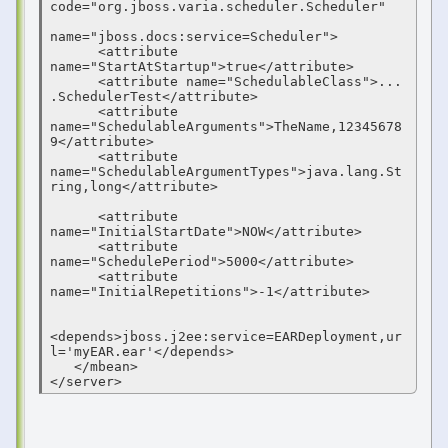
code="org.jboss.varia.scheduler.Scheduler"

name="jboss.docs:service=Scheduler">

      <attribute 
name="StartAtStartup">true</attribute>

      <attribute name="SchedulableClass">... 
.SchedulerTest</attribute>

      <attribute 
name="SchedulableArguments">TheName,12345678
9</attribute>

      <attribute 
name="SchedulableArgumentTypes">java.lang.St
ring,long</attribute>

      <attribute 
name="InitialStartDate">NOW</attribute>

      <attribute 
name="SchedulePeriod">5000</attribute>

      <attribute 
name="InitialRepetitions">-1</attribute>

<depends>jboss.j2ee:service=EARDeployment,ur
l='myEAR.ear'</depends>

   </mbean>

</server>