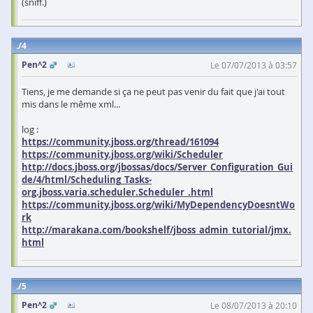
(sniff.)
4
Pen^2
Le 07/07/2013 à 03:57
Tiens, je me demande si ça ne peut pas venir du fait que j'ai tout
mis dans le même xml...
log :
https://community.jboss.org/thread/161094
https://community.jboss.org/wiki/Scheduler
http://docs.jboss.org/jbossas/docs/Server_Configuration_Gui
de/4/html/Scheduling_Tasks-
org.jboss.varia.scheduler.Scheduler_.html
https://community.jboss.org/wiki/MyDependencyDoesntWo
rk
http://marakana.com/bookshelf/jboss_admin_tutorial/jmx.
html
5
Pen^2
Le 08/07/2013 à 20:10