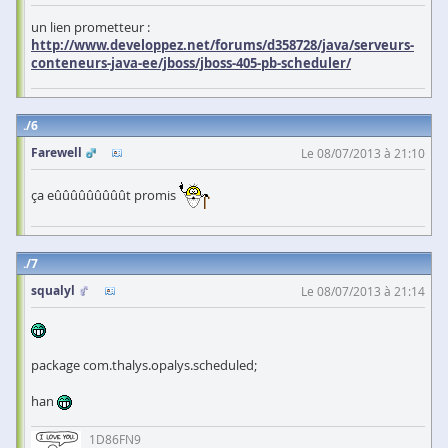
un lien prometteur :
http://www.developpez.net/forums/d358728/java/serveurs-
conteneurs-java-ee/jboss/jboss-405-pb-scheduler/
6
Farewell
Le 08/07/2013 à 21:10
ça eûûûûûûûûût promis
7
squalyl
Le 08/07/2013 à 21:14
package com.thalys.opalys.scheduled;
han
1D86FN9