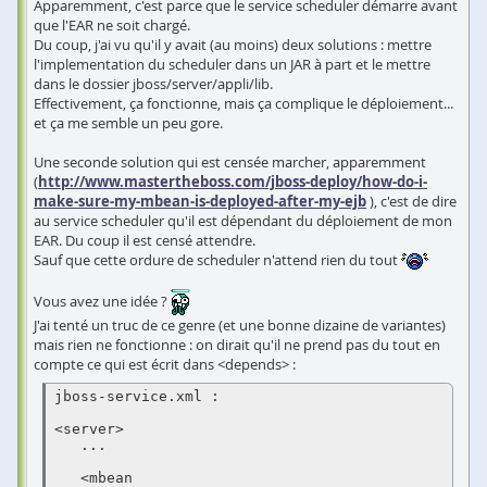
Apparemment, c'est parce que le service scheduler démarre avant
que l'EAR ne soit chargé.
Du coup, j'ai vu qu'il y avait (au moins) deux solutions : mettre
l'implementation du scheduler dans un JAR à part et le mettre
dans le dossier jboss/server/appli/lib.
Effectivement, ça fonctionne, mais ça complique le déploiement...
et ça me semble un peu gore.
Une seconde solution qui est censée marcher, apparemment
(
http://www.mastertheboss.com/jboss-deploy/how-do-i-
make-sure-my-mbean-is-deployed-after-my-ejb
), c'est de dire
au service scheduler qu'il est dépendant du déploiement de mon
EAR. Du coup il est censé attendre.
Sauf que cette ordure de scheduler n'attend rien du tout
Vous avez une idée ?
J'ai tenté un truc de ce genre (et une bonne dizaine de variantes)
mais rien ne fonctionne : on dirait qu'il ne prend pas du tout en
compte ce qui est écrit dans <depends> :
jboss-service.xml :

<server>

   ...

   <mbean 