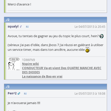
Merci d'avance !
2
squalyl
Le 04/07/2013 à 20:45
Avoue, tu tentais de gagner au jeu du topic le plus court, hein?
(sérieux j'ai pas d'idée, dans jboss 7 j'ai réussi en galérant à utiliser
un service timer, mais dans ton ancêtre, aucune idée
)
1D86FN9
Nspire wiki
CONDUCTEUR Va-et-vient Des QUATRE MANCHE AVEC
DES DIODES
La naissance de Boo en vrai
3
Pen^2
Le 05/07/2013 à 18:08
Je n'avouerai jamais !!!!