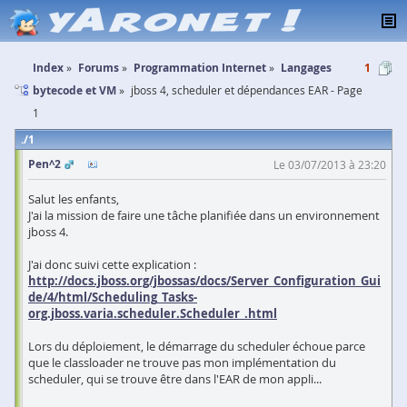
Index
Forums
Programmation Internet
Langages
1
bytecode et VM
jboss 4, scheduler et dépendances EAR - Page
1
1
Pen^2
Le 03/07/2013 à 23:20
Salut les enfants,
J'ai la mission de faire une tâche planifiée dans un environnement
jboss 4.
J'ai donc suivi cette explication :
http://docs.jboss.org/jbossas/docs/Server_Configuration_Gui
de/4/html/Scheduling_Tasks-
org.jboss.varia.scheduler.Scheduler_.html
Lors du déploiement, le démarrage du scheduler échoue parce
que le classloader ne trouve pas mon implémentation du
scheduler, qui se trouve être dans l'EAR de mon appli...