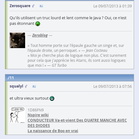
Zerosquare
Le 09/07/2013 à 01:39
Qu'ils utilisent un truc lourd et lent comme le Java ? Oui, ce n'est
pas étonnant
—
Zeroblog
—
« Tout homme porte sur l'épaule gauche un singe et, sur
l'épaule droite, un perroquet. » —
Jean Cocteau
« Moi je cherche plus de logique non plus. C'est surement
pour cela que j'apprécie les Ataris, ils sont aussi logiques
que moi ! » —
GT Turbo
11
squalyl
Le 09/07/2013 à 07:56
et ultra vieux surtout
1D86FN9
Nspire wiki
CONDUCTEUR Va-et-vient Des QUATRE MANCHE AVEC
DES DIODES
La naissance de Boo en vrai