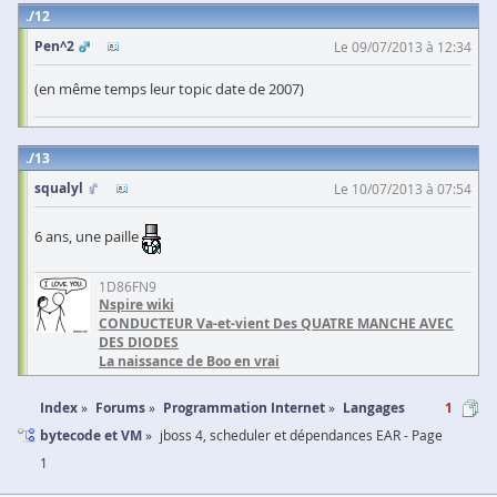
12
Pen^2
Le 09/07/2013 à 12:34
(en même temps leur topic date de 2007)
13
squalyl
Le 10/07/2013 à 07:54
6 ans, une paille
1D86FN9
Nspire wiki
CONDUCTEUR Va-et-vient Des QUATRE MANCHE AVEC
DES DIODES
La naissance de Boo en vrai
Index
Forums
Programmation Internet
Langages
1
bytecode et VM
jboss 4, scheduler et dépendances EAR - Page
1