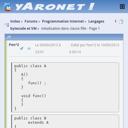
Index
Forums
Programmation Internet
Langages
1
bytecode et VM
initialisation dans classe fille - Page 1
1
Pen^2
Le 09/09/2013 à
Edité par Pen^2 le 10/09/2013
23:41
à 00:14
public class A

{

   A()

   {

      func() ;

   }

   void func()

   {

   }

}
public class B

      extends A

{
