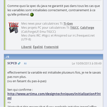
Comme quoi la spec du Java ne garantit pas dans tous les cas que
les variables sont initialisées correctement, contrairement à ce
qu'elle prétend.
Mes news pour calculatrices TI:
Ti-Gen
Mes projets PC pour calculatrices TI:
TIGCC
,
CalcForge
(CalcForgeLP, Emu-TIGCC)
Mes chans IRC: #tigcc et #inspired sur irc.freequest.net
(UTF-8)
Liberté
,
Égalité
,
Fraternité
4
SCPCD
Le 10/09/2013 à 09:49
effectivement la variable est initialisée plusieurs fois, je ne le savais
pas non plus.
(vu en faisant du pas-à-pas)
lien qui confirme :
http://www.artima.com/designtechniques/initializationP.ht
ml
=>
"Note that this means that if you explicitly initialize innerCoffee,