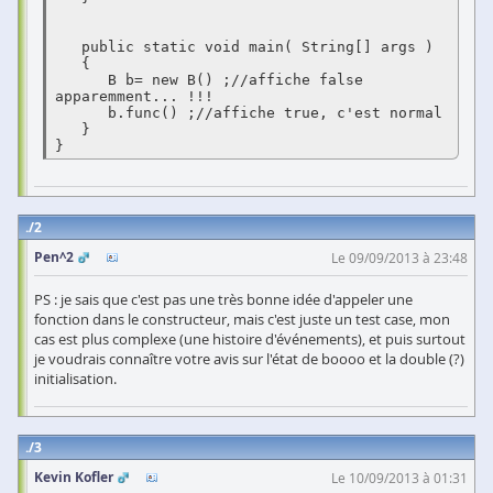
   public static void main( String[] args )

   {

      B b= new B() ;//affiche false 
apparemment... !!!

      b.func() ;//affiche true, c'est normal

   }

}
2
Pen^2
Le 09/09/2013 à 23:48
PS : je sais que c'est pas une très bonne idée d'appeler une
fonction dans le constructeur, mais c'est juste un test case, mon
cas est plus complexe (une histoire d'événements), et puis surtout
je voudrais connaître votre avis sur l'état de boooo et la double (?)
initialisation.
3
Kevin Kofler
Le 10/09/2013 à 01:31