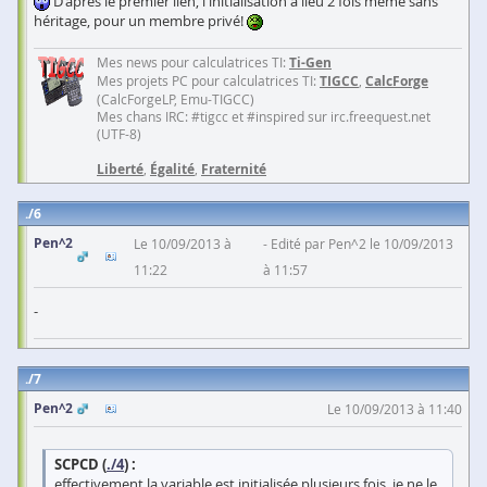
D'après le premier lien, l'initialisation a lieu 2 fois même sans
héritage, pour un membre privé!
Mes news pour calculatrices TI:
Ti-Gen
Mes projets PC pour calculatrices TI:
TIGCC
,
CalcForge
(CalcForgeLP, Emu-TIGCC)
Mes chans IRC: #tigcc et #inspired sur irc.freequest.net
(UTF-8)
Liberté
,
Égalité
,
Fraternité
6
Pen^2
Le 10/09/2013 à
Edité par Pen^2 le 10/09/2013
11:22
à 11:57
-
7
Pen^2
Le 10/09/2013 à 11:40
SCPCD (
./4
) :
effectivement la variable est initialisée plusieurs fois, je ne le