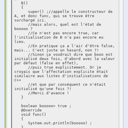
   B()

   {

      super() ;//appelle le constructeur de 
A, et donc func, qui se trouve être 
surchargé ici.

      //mais alors, quel est l'état de 
booooo ?

      //Ce n'est pas encore true, car 
l'initialisation de B n'a pas encore eu 
lieu.

      //En pratique ça a l'air d'être false, 
mais... C'est juste un hasard, non ?!

      //Sinon ça voudrait dire que booo est 
initialisé deux fois, d'abord avec la valeur 
par défaut (false en effet), 

      //puis true explicitement. Or je 
croyais que l'affectation explicite était 
similaire aux listes d'initialisations de 
C++ 

      //et que par conséquent ce n'était 
initialisé qu'une fois ?!

      //Merci d'avance !

   }

   boolean booooo= true ;

   @Override

   void func()

   {

      System.out.println(booooo) ;

   }
