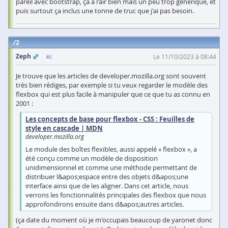
pareil avec bootstrap, ça à l'air bien mais un peu trop générique, et
puis surtout ça inclus une tonne de truc que j'ai pas besoin.
2
Zeph
Le 11/10/2023 à 08:44
Je trouve que les articles de developer.mozilla.org sont souvent
très bien rédiges, par exemple si tu veux regarder le modèle des
flexbox qui est plus facile à manipuler que ce que tu as connu en
2001 :
Les concepts de base pour flexbox - CSS : Feuilles de
style en cascade | MDN
developer.mozilla.org
Le module des boîtes flexibles, aussi appelé « flexbox », a
été conçu comme un modèle de disposition
unidimensionnel et comme une méthode permettant de
distribuer l&apos;espace entre des objets d&apos;une
interface ainsi que de les aligner. Dans cet article, nous
verrons les fonctionnalités principales des flexbox que nous
approfondirons ensuite dans d&apos;autres articles.
(ça date du moment où je m'occupais beaucoup de yaronet donc