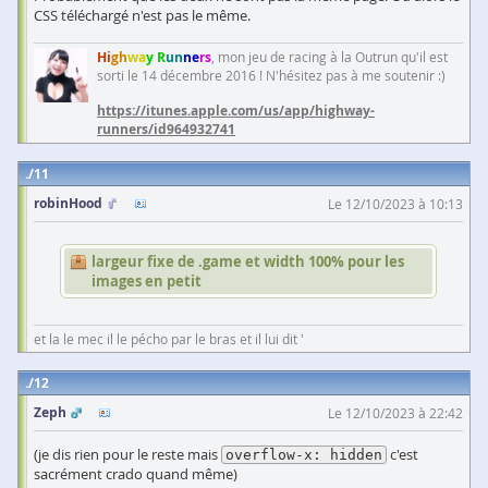
CSS téléchargé n'est pas le même.
Hi
gh
wa
y R
un
ne
rs
, mon jeu de racing à la Outrun qu'il est
sorti le 14 décembre 2016 ! N'hésitez pas à me soutenir :)
https://itunes.apple.com/us/app/highway-
runners/id964932741
11
robinHood
Le 12/10/2023 à 10:13
largeur fixe de .game et width 100% pour les
images en petit
et la le mec il le pécho par le bras et il lui dit '
12
Zeph
Le 12/10/2023 à 22:42
(je dis rien pour le reste mais
c'est
overflow-x: hidden
sacrément crado quand même)