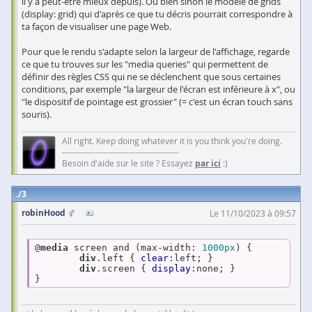
il y a peut-être mieux depuis). Ou bien sinon le modèle de grids
(display: grid) qui d'après ce que tu décris pourrait correspondre à
ta façon de visualiser une page Web.
Pour que le rendu s'adapte selon la largeur de l'affichage, regarde
ce que tu trouves sur les "media queries" qui permettent de
définir des règles CSS qui ne se déclenchent que sous certaines
conditions, par exemple "la largeur de l'écran est inférieure à x", ou
"le dispositif de pointage est grossier" (= c'est un écran touch sans
souris).
All right. Keep doing whatever it is you think you're doing.
------------------------------------------
Besoin d'aide sur le site ? Essayez
par ici
:)
3
robinHood
Le 11/10/2023 à 09:57
@
media
 screen and (max-width: 
1000px
) {

div
.left
 { 
clear
:left; }

div
.screen
 { 
display
:none; }
