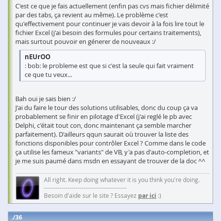
C'est ce que je fais actuellement (enfin pas cvs mais fichier délimité
par des tabs, ça revient au même). Le problème c'est
qu'effectivement pour continuer je vais devoir à la fois lire tout le
fichier Excel (j'ai besoin des formules pour certains traitements),
mais surtout pouvoir en génerer de nouveaux :/
nEUrOO
: bob: le probleme est que si c'est la seule qui fait vraiment
ce que tu veux...
Bah oui je sais bien :/
J'ai du faire le tour des solutions utilisables, donc du coup ça va
probablement se finir en pilotage d'Excel (j'ai reglé le pb avec
Delphi, c'était tout con, donc maintenant ça semble marcher
parfaitement). D'ailleurs qqun saurait où trouver la liste des
fonctions disponibles pour contrôler Excel ? Comme dans le code
ça utilise les fameux "variants" de VB, y'a pas d'auto-completion, et
je me suis paumé dans msdn en essayant de trouver de la doc ^^
All right. Keep doing whatever it is you think you're doing.
------------------------------------------
Besoin d'aide sur le site ? Essayez
par ici
:)
36