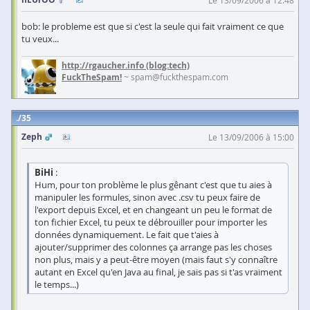
Le 13/09/2006 à 12:48
bob: le probleme est que si c'est la seule qui fait vraiment ce que
tu veux...
http://rgaucher.info
(blog:tech)
FuckTheSpam!
~ spam@fuckthespam.com
35
Zeph
Le 13/09/2006 à 15:00
BiHi
:
Hum, pour ton problème le plus gênant c'est que tu aies à
manipuler les formules, sinon avec .csv tu peux faire de
l'export depuis Excel, et en changeant un peu le format de
ton fichier Excel, tu peux te débrouiller pour importer les
données dynamiquement. Le fait que t'aies à
ajouter/supprimer des colonnes ça arrange pas les choses
non plus, mais y a peut-être moyen (mais faut s'y connaître
autant en Excel qu'en Java au final, je sais pas si t'as vraiment
le temps...)