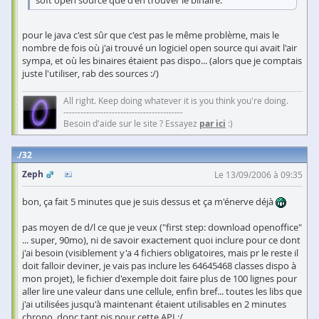
soft open source que d'en trouver le binaire.
pour le java c'est sûr que c'est pas le même problème, mais le
nombre de fois où j'ai trouvé un logiciel open source qui avait l'air
sympa, et où les binaires étaient pas dispo... (alors que je comptais
juste l'utiliser, rab des sources :/)
All right. Keep doing whatever it is you think you're doing.
------------------------------------------
Besoin d'aide sur le site ? Essayez
par ici
:)
32
Zeph
Le 13/09/2006 à 09:35
bon, ça fait 5 minutes que je suis dessus et ça m'énerve déjà
pas moyen de d/l ce que je veux ("first step: download openoffice"
... super, 90mo), ni de savoir exactement quoi inclure pour ce dont
j'ai besoin (visiblement y'a 4 fichiers obligatoires, mais pr le reste il
doit falloir deviner, je vais pas inclure les 64645468 classes dispo à
mon projet), le fichier d'exemple doit faire plus de 100 lignes pour
aller lire une valeur dans une cellule, enfin bref... toutes les libs que
j'ai utilisées jusqu'à maintenant étaient utilisables en 2 minutes
chrono, donc tant pis pour cette API :/