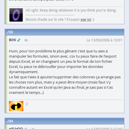
All right. Keep doing whatever it is you think you're doing.
------------------------------------------
Besoin d'aide sur le site ? Essayez
par ici
:)
33
BiHi
Le 13/09/2006 à 10:01
Hum, pour ton problème le plus gênant c'est que tu aies à
manipuler les formules, sinon avec .csv tu peux faire de l'export
depuis Excel, et en changeant un peu le format de ton fichier
Excel, tu peux te débrouiller pour importer les données
dynamiquement.
Le fait que t'aies à ajouter/supprimer des colonnes ça arrange pas
les choses non plus, mais y a peut-être moyen (mais faut s'y
connaître autant en Excel qu'en Java au final, je sais pas si t'as
vraiment le temps...)
;)
34
nEUrOO