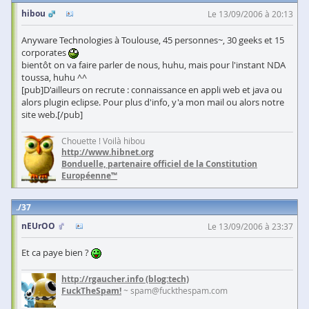
hibou
Le 13/09/2006 à 20:13
Anyware Technologies à Toulouse, 45 personnes~, 30 geeks et 15
corporates
bientôt on va faire parler de nous, huhu, mais pour l'instant NDA
toussa, huhu ^^
[pub]D'ailleurs on recrute : connaissance en appli web et java ou
alors plugin eclipse. Pour plus d'info, y'a mon mail ou alors notre
site web.[/pub]
Chouette ! Voilà hibou
http://www.hibnet.org
Bonduelle, partenaire officiel de la Constitution
Européenne™
37
nEUrOO
Le 13/09/2006 à 23:37
Et ca paye bien ?
http://rgaucher.info
(blog:tech)
FuckTheSpam!
~ spam@fuckthespam.com