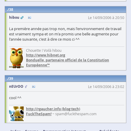
38
hibou
Le 14/09/2006 à 20:50
La première année pas trop non, mais l'environnement de travail
est vraiment sympa et on m'a promis une belle augmente pour
l'année suivante, c'est à dire ce mois ci ^^
Chouette ! Voilà hibou
http://www.hibnet.org
Bonduelle, partenaire officiel de la Constitution
Européenne™
39
nEUrOO
Le 14/09/2006 à 23:02
cool ^^
http://rgaucher.info
(blog:tech)
FuckTheSpam!
~ spam@fuckthespam.com