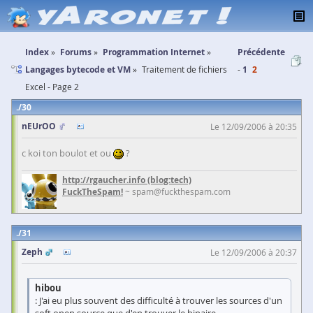
Index
Forums
Programmation Internet
Précédente
Langages bytecode et VM
Traitement de fichiers
1
2
Excel - Page 2
30
nEUrOO
Le 12/09/2006 à 20:35
c koi ton boulot et ou
?
http://rgaucher.info
(blog:tech)
FuckTheSpam!
~ spam@fuckthespam.com
31
Zeph
Le 12/09/2006 à 20:37
hibou
: J'ai eu plus souvent des difficulté à trouver les sources d'un