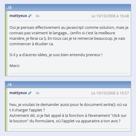
3
mattyeux
Le 19/10/2006 à 16:48
Oui je pensais effectivement au javascript comme solution, mais je
connais pas vraiment le langage... (enfin si c'est la meilleure
manière, je ferai ca !). En tous cas je te remercie beaucoup. Je vais
commencer à étudier ca.
Si il y a d'autres idées, je suis bien entendu preneur !
Merci
4
mattyeux
Le 19/10/2006 à 16:57
heu, je voulais te demander aussi pour le document.write(): où va
t il charger l'applet ?
Autrement dit, si je fait appel à la fonction à l'évenement "click sur
le bouton" du formulaire, où l'applet va apparaitre a ton avis ?