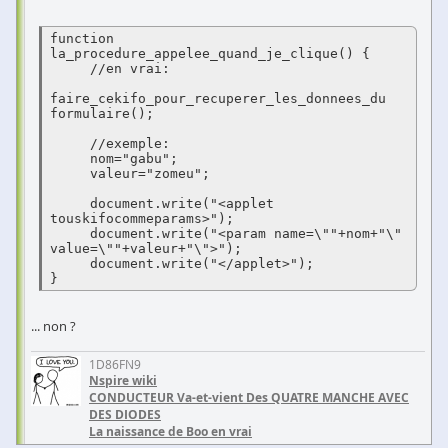
function 
la_procedure_appelee_quand_je_clique() {

     //en vrai:

faire_cekifo_pour_recuperer_les_donnees_du 
formulaire();

     //exemple:

     nom="gabu";

     valeur="zomeu";

     document.write("<applet 
touskifocommeparams>");

     document.write("<param name=\""+nom+"\" 
value=\""+valeur+"\">");

     document.write("</applet>");

}
... non ?
1D86FN9
Nspire wiki
CONDUCTEUR Va-et-vient Des QUATRE MANCHE AVEC
DES DIODES
La naissance de Boo en vrai