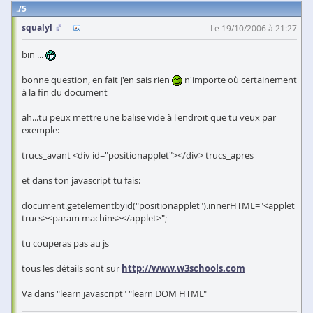
5
squalyl
Le 19/10/2006 à 21:27
bin ...
bonne question, en fait j'en sais rien
n'importe où certainement
à la fin du document
ah...tu peux mettre une balise vide à l'endroit que tu veux par
exemple:
trucs_avant <div id="positionapplet"></div> trucs_apres
et dans ton javascript tu fais:
document.getelementbyid("positionapplet").innerHTML="<applet
trucs><param machins></applet>";
tu couperas pas au js
tous les détails sont sur
http://www.w3schools.com
Va dans "learn javascript" "learn DOM HTML"