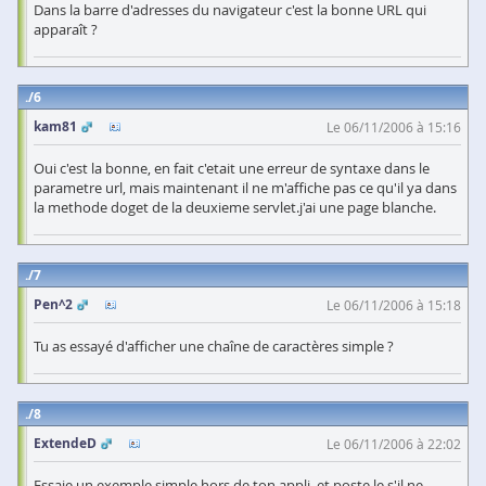
Dans la barre d'adresses du navigateur c'est la bonne URL qui
apparaît ?
6
kam81
Le 06/11/2006 à 15:16
Oui c'est la bonne, en fait c'etait une erreur de syntaxe dans le
parametre url, mais maintenant il ne m'affiche pas ce qu'il ya dans
la methode doget de la deuxieme servlet.j'ai une page blanche.
7
Pen^2
Le 06/11/2006 à 15:18
Tu as essayé d'afficher une chaîne de caractères simple ?
8
ExtendeD
Le 06/11/2006 à 22:02
Essaie un exemple simple hors de ton appli, et poste le s'il ne