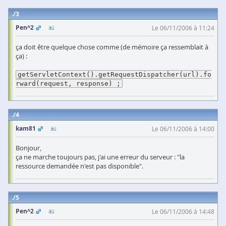
3
Pen^2
Le 06/11/2006 à 11:24
ça doit être quelque chose comme (de mémoire ça ressemblait à
ça) :
getServletContext().getRequestDispatcher(url).fo
rward(request, response) ;
4
kam81
Le 06/11/2006 à 14:00
Bonjour,
ça ne marche toujours pas, j'ai une erreur du serveur : "la
ressource demandée n'est pas disponible".
5
Pen^2
Le 06/11/2006 à 14:48