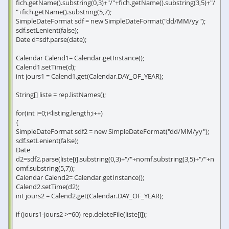
fich.getName().substring(0,3)+"/"+fich.getName().substring(3,5)+"/
"+fich.getName().substring(5,7);
SimpleDateFormat sdf = new SimpleDateFormat("dd/MM/yy");
sdf.setLenient(false);
Date d=sdf.parse(date);
Calendar Calend1= Calendar.getInstance();
Calend1.setTime(d);
int jours1 = Calend1.get(Calendar.DAY_OF_YEAR);
String[] liste = rep.listNames();
for(int i=0;i<listing.length;i++)
{
SimpleDateFormat sdf2 = new SimpleDateFormat("dd/MM/yy");
sdf.setLenient(false);
Date
d2=sdf2.parse(liste[i].substring(0,3)+"/"+nomf.substring(3,5)+"/"+n
omf.substring(5,7));
Calendar Calend2= Calendar.getInstance();
Calend2.setTime(d2);
int jours2 = Calend2.get(Calendar.DAY_OF_YEAR);
if (jours1-jours2 >=60) rep.deleteFile(liste[i]);