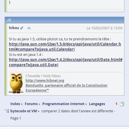
}
2
hibou
Le 10/02/2007 à 13:09
Si tu as Java 1.5, utilise plutot ca, tu te prendramoins la tête :
http://java.sun.com/j2se/1.5.0/docs/api/java/util/Calendar.h
tml#compareTo(java.util.Calendar)
Si tu est en java 1.4 :
http://java.sun.com/j2se/1.4.2/docs/api/java/util/Date.html#
compareTo(java.util.Date)
Chouette ! Voilà hibou
http://www.hibnet.org
Bonduelle, partenaire officiel de la Constitution
Européenne™
Index
Forums
Programmation Internet
Langages
1
bytecode et VM
comparer 2 dates dont l'annee est differente -
Page 1