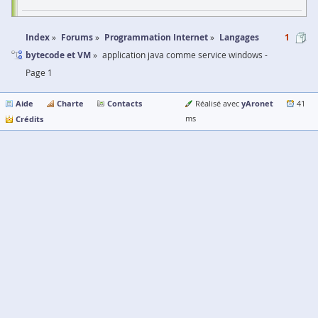
Index
Forums
Programmation Internet
Langages
1
bytecode et VM
application java comme service windows -
Page 1
Aide
Charte
Contacts
yAronet
Réalisé avec
41
Crédits
ms