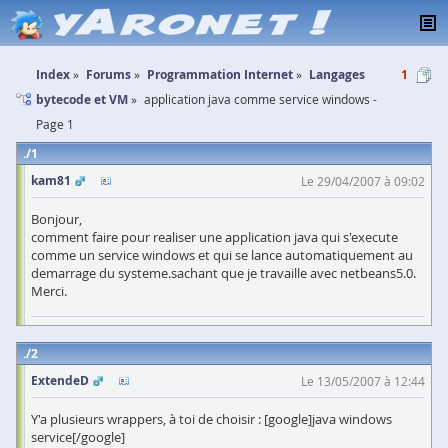
Index
Forums
Programmation Internet
Langages
1
bytecode et VM
application java comme service windows -
Page 1
1
kam81
Le 29/04/2007 à 09:02
Bonjour,
comment faire pour realiser une application java qui s'execute
comme un service windows et qui se lance automatiquement au
demarrage du systeme.sachant que je travaille avec netbeans5.0.
Merci.
2
ExtendeD
Le 13/05/2007 à 12:44
Y'a plusieurs wrappers, à toi de choisir : [google]java windows
service[/google]