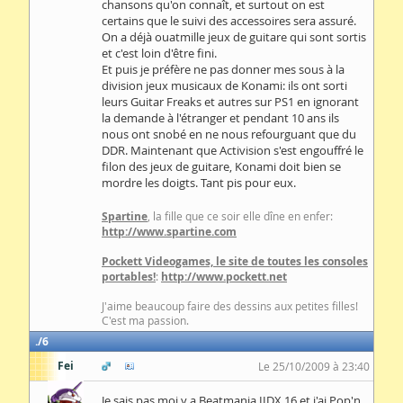
chansons qu'on connaît, et surtout on est
certains que le suivi des accessoires sera assuré.
On a déjà ouatmille jeux de guitare qui sont sortis
et c'est loin d'être fini.
Et puis je préfère ne pas donner mes sous à la
division jeux musicaux de Konami: ils ont sorti
leurs Guitar Freaks et autres sur PS1 en ignorant
la demande à l'étranger et pendant 10 ans ils
nous ont snobé en ne nous refourguant que du
DDR. Maintenant que Activision s'est engouffré le
filon des jeux de guitare, Konami doit bien se
mordre les doigts. Tant pis pour eux.
Spartine
, la fille que ce soir elle dîne en enfer:
http://www.spartine.com
Pockett Videogames, le site de toutes les consoles
portables!
:
http://www.pockett.net
J'aime beaucoup faire des dessins aux petites filles!
C'est ma passion.
6
Fei
Le 25/10/2009 à 23:40
Je sais pas moi y a Beatmania IIDX 16 et j'ai Pop'n