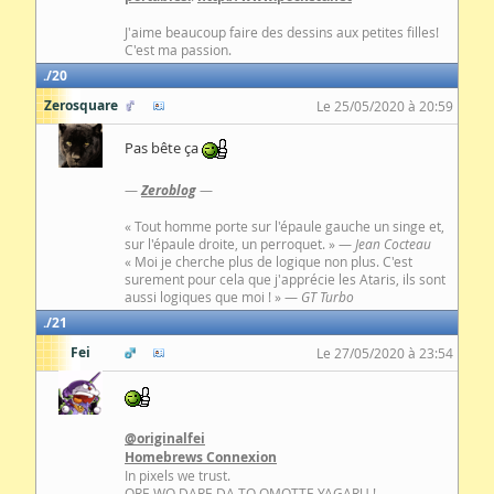
J'aime beaucoup faire des dessins aux petites filles!
C'est ma passion.
20
Zerosquare
Le 25/05/2020 à 20:59
Pas bête ça
—
Zeroblog
—
« Tout homme porte sur l'épaule gauche un singe et,
sur l'épaule droite, un perroquet. » —
Jean Cocteau
« Moi je cherche plus de logique non plus. C'est
surement pour cela que j'apprécie les Ataris, ils sont
aussi logiques que moi ! » —
GT Turbo
21
Fei
Le 27/05/2020 à 23:54
@originalfei
Homebrews Connexion
In pixels we trust.
ORE WO DARE DA TO OMOTTE YAGARU !