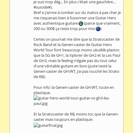
je suis trop dég... En plus c'était une gauchère...
#suicide#).
Bref si j'arrive à tomber sur du matos à pas cher je
me risquerais bien à fusionner une Guitar Hero
avec authentique guitare
(parce que vraiment,
200 ou 300$ ça reste trop pour moi
)
Certes on pourrait me dire que la Stratocaster de
Rock Band et la Generi-caster de Guitar Hero
World Tour font beaucoup moins ukulélé-plastoc
que la SG de GH1, la Xplorer de GH2 et la Les Paul
de GH3, mais le feeling n'égale pas du tout celui
d'une véritable guitare en bois (juste testé la
Generi-caster de GH:WT, j'ai pas touché les Strato
de RB).
Pour info: la Generi-caster de GH:WT, toute en
plastique.
Et la Stratocaster de RB, moins toc que la Generi-
caster mais toujours en plastique: