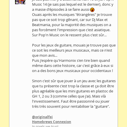
Music 14 (je sais pas lequel est le dernier), donc y
a masse d'épisodes à se faire aussi
Ouais après les musiques "étrangères" je trouve
pas que ce soit trop gênant, car sur Dj Max et
Beatmania, pour la majorité des musiques on a
pas forcément l'impression que c'est asiatique.
Sur Pop'n Music on le ressent plus c'est sûr...
Pour les jeux de guitare, mouais je trouve pas que
ce soit les meilleurs jeux musicaux, mais ce n'est
que mon avis...
Puis j'espère qu'Harmonix s'en tire bien quand
même dans cette histoire, car c'est grâce à eux si
on a des bons jeux musicaux pour occidentaux !
Sinon c'est sûr que jouer à un jeu avec les guitares
que tu présente c'est trop la classe et ça doit être
plus agréable que les mini guitares en plastoc de
GH 1, 2 ou 3 (comme celles que j'ai). Mais vlà
l'investissement. Faut être passionné ou jouer
très très souvent pour rentabiliser la "guitare".
@originalfei
Homebrews Connexion
In pixels we trust.