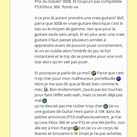
Prix du bidule? 300$. Et toujours pas compatible
PS3/Xbox 360. 'foirés va.
A ce prix-là autant prendre une vraie guitare? Bof,
parce que 300$ en vraie guitare électrique c'est le
bas ou le moyen de gamme, rien que pour la
guitare seule sans ampli. Et en plus avec une vraie
guitare il faut passer plusieurs années à
apprendre avant de pouvoir jouer correctement,
et on en oublie alors l'intérêt du jeu: le fun
instantané et le trip de se prendre pour une rock
star alors qu'on sait pas jouer.
Et pourquoi je parle de ça moi?
Parce que c'est
trop cher pour mon malheureux portefeuille
Alors je me suis dit que je ferais bien comme le
mec,
là
. Bon évidemment, j'aurai pas les touches
pour faire l'effet wah-wah, mais ce serait déjà pas
mal
ça ne devrait pas me coûter trop cher
J'ai vu
une guitare de Guitar Hero partir à 10€ dans les
petites annonces (PS3 malheureusement, je n'ai
qu'une Xbox 360 et une PS2 et une Wii [enfin, non
elle est à mon frangin
]) et j'ai vu un corps de
Ibanez en brocante à 5€ (mais je l'ai pas achetée,