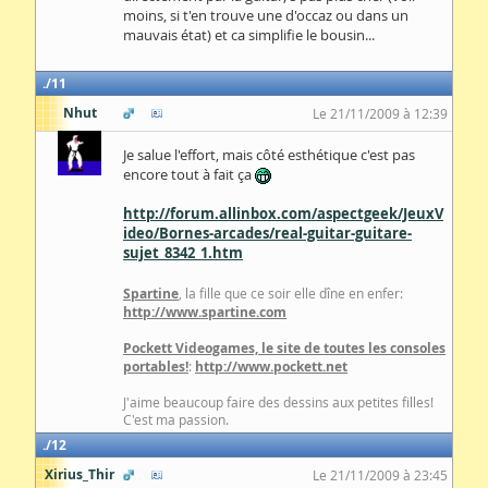
moins, si t'en trouve une d'occaz ou dans un
mauvais état) et ca simplifie le bousin...
11
Nhut
Le 21/11/2009 à 12:39
Je salue l'effort, mais côté esthétique c'est pas
encore tout à fait ça
http://forum.allinbox.com/aspectgeek/JeuxV
ideo/Bornes-arcades/real-guitar-guitare-
sujet_8342_1.htm
Spartine
, la fille que ce soir elle dîne en enfer:
http://www.spartine.com
Pockett Videogames, le site de toutes les consoles
portables!
:
http://www.pockett.net
J'aime beaucoup faire des dessins aux petites filles!
C'est ma passion.
12
Xirius_Thir
Le 21/11/2009 à 23:45