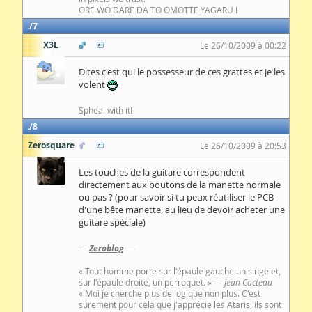
ORE WO DARE DA TO OMOTTE YAGARU !
7
X3L
Le 26/10/2009 à 00:22
Dites c'est qui le possesseur de ces grattes et je les
volent
Spheal with it!
8
Zerosquare
Le 26/10/2009 à 20:53
Les touches de la guitare correspondent
directement aux boutons de la manette normale
ou pas ? (pour savoir si tu peux réutiliser le PCB
d'une bête manette, au lieu de devoir acheter une
guitare spéciale)
—
Zeroblog
—
« Tout homme porte sur l'épaule gauche un singe et,
sur l'épaule droite, un perroquet. » —
Jean Cocteau
« Moi je cherche plus de logique non plus. C'est
surement pour cela que j'apprécie les Ataris, ils sont