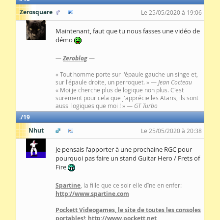
Zerosquare
Le 25/05/2020 à 19:06
Maintenant, faut que tu nous fasses une vidéo de
démo
—
Zeroblog
—
« Tout homme porte sur l'épaule gauche un singe et,
sur l'épaule droite, un perroquet. » —
Jean Cocteau
« Moi je cherche plus de logique non plus. C'est
surement pour cela que j'apprécie les Ataris, ils sont
aussi logiques que moi ! » —
GT Turbo
19
Nhut
Le 25/05/2020 à 20:38
Je pensais l'apporter à une prochaine RGC pour
pourquoi pas faire un stand Guitar Hero / Frets of
Fire
Spartine
, la fille que ce soir elle dîne en enfer:
http://www.spartine.com
Pockett Videogames, le site de toutes les consoles
portables!
:
http://www.pockett.net