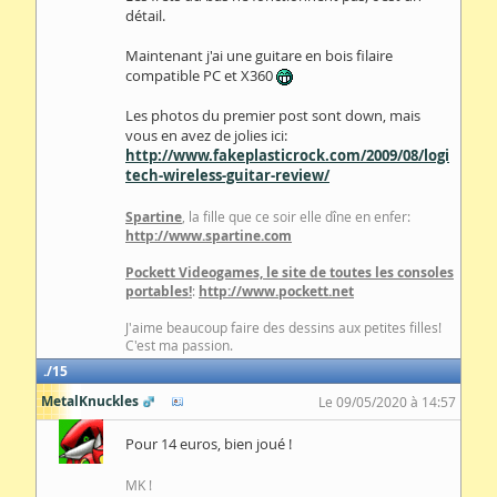
détail.
Maintenant j'ai une guitare en bois filaire
compatible PC et X360
Les photos du premier post sont down, mais
vous en avez de jolies ici:
http://www.fakeplasticrock.com/2009/08/logi
tech-wireless-guitar-review/
Spartine
, la fille que ce soir elle dîne en enfer:
http://www.spartine.com
Pockett Videogames, le site de toutes les consoles
portables!
:
http://www.pockett.net
J'aime beaucoup faire des dessins aux petites filles!
C'est ma passion.
15
MetalKnuckles
Le 09/05/2020 à 14:57
Pour 14 euros, bien joué !
MK !