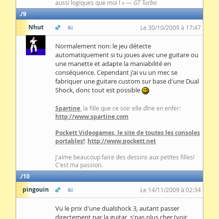
aussi logiques que moi ! » —
GT Turbo
9
Nhut
Le 30/10/2009 à 17:47
Normalement non: le jeu détecte
automatiquement si tu joues avec une guitare ou
une manette et adapte la maniabilité en
conséquence. Cependant j'ai vu un mec se
fabriquer une guitare custom sur base d'une Dual
Shock, donc tout est possible
Spartine
, la fille que ce soir elle dîne en enfer:
http://www.spartine.com
Pockett Videogames, le site de toutes les consoles
portables!
:
http://www.pockett.net
J'aime beaucoup faire des dessins aux petites filles!
C'est ma passion.
10
pingouin
Le 14/11/2009 à 02:34
Vu le prix d'une dualshock 3, autant passer
directement par la guitar, s'pas plus cher (voir