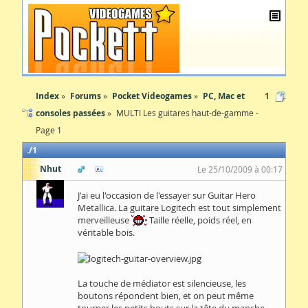
Index
Forums
Pocket Videogames
PC, Mac et
1
consoles passées
MULTI Les guitares haut-de-gamme -
Page 1
1
Nhut
Le 25/10/2009 à 00:17
J'ai eu l'occasion de l'essayer sur Guitar Hero
Metallica. La guitare Logitech est tout simplement
merveilleuse
Taille réelle, poids réel, en
véritable bois.
La touche de médiator est silencieuse, les
boutons répondent bien, et on peut même
tourner les petits bouts sur la tête du manche