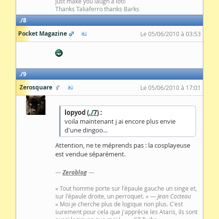
just make you laugh a lot!!
Thanks Taliaferro thanks Barks
8
Pocket Magazine
Le 05/06/2010 à 03:53
9
Zerosquare
Le 05/06/2010 à 17:01
lopyod (
./7
) :
voila maintenant j ai encore plus envie
d'une dingoo...
Attention, ne te méprends pas : la cosplayeuse
est vendue séparément.
—
Zeroblog
—
« Tout homme porte sur l'épaule gauche un singe et,
sur l'épaule droite, un perroquet. » —
Jean Cocteau
« Moi je cherche plus de logique non plus. C'est
surement pour cela que j'apprécie les Ataris, ils sont