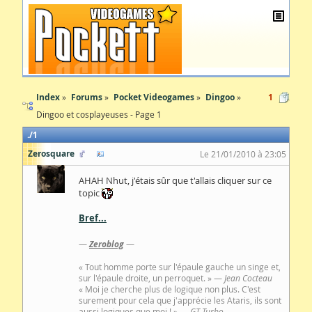
Index
Forums
Pocket Videogames
Dingoo
1
Dingoo et cosplayeuses - Page 1
1
Zerosquare
Le 21/01/2010 à 23:05
AHAH Nhut, j'étais sûr que t'allais cliquer sur ce
topic
Bref...
—
Zeroblog
—
« Tout homme porte sur l'épaule gauche un singe et,
sur l'épaule droite, un perroquet. » —
Jean Cocteau
« Moi je cherche plus de logique non plus. C'est
surement pour cela que j'apprécie les Ataris, ils sont
aussi logiques que moi ! » —
GT Turbo