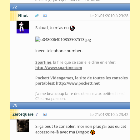
2
Nhut
Le 21/01/2010 à 23:28
Salaud, tu m'as eu
!need telephone number.
Spartine
, la fille que ce soir elle dîne en enfer:
http://www.spartine.com
Pockett Videogames, le site de toutes les consoles
portables!
:
http://www.pockett.net
J'aime beaucoup faire des dessins aux petites filles!
C'est ma passion.
3
Zerosquare
Le 21/01/2010 à 23:42
Si ça peut te consoler, moi non plus j'ai pas eu cet
accessoire-là avec ma Dingoo