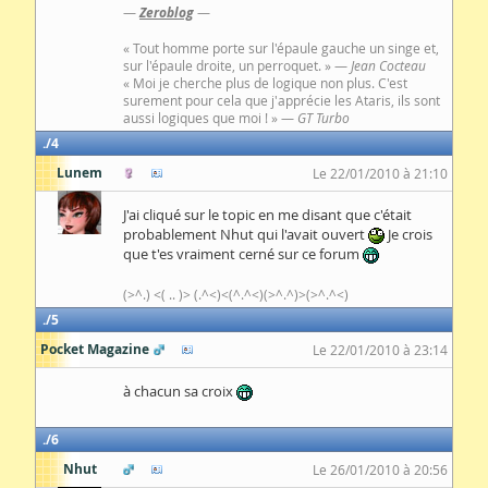
—
Zeroblog
—
« Tout homme porte sur l'épaule gauche un singe et,
sur l'épaule droite, un perroquet. » —
Jean Cocteau
« Moi je cherche plus de logique non plus. C'est
surement pour cela que j'apprécie les Ataris, ils sont
aussi logiques que moi ! » —
GT Turbo
4
Lunem
Le 22/01/2010 à 21:10
J'ai cliqué sur le topic en me disant que c'était
probablement Nhut qui l'avait ouvert
Je crois
que t'es vraiment cerné sur ce forum
(>^.) <( .. )> (.^<)<(^.^<)(>^.^)>(>^.^<)
5
Pocket Magazine
Le 22/01/2010 à 23:14
à chacun sa croix
6
Nhut
Le 26/01/2010 à 20:56