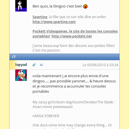
Ben quoi, la Dingoo c'est bien
Spartine
, la fille que ce soir elle dîne en enfer:
http://www.spartine.com
Pockett Videogames, le site de toutes les consoles
portables!
:
http://www.pockett.net
J'aime beaucoup faire des dessins aux petites filles!
C'est ma passion.
7
lopyod
Le 05/06/2010 à 03:34
voila maintenant j ai encore plus envie d'une
dingoo..... pas possible yaronet.... & heure dessus
et je recommence a accumuler les consoles
portables
My sassy girl/citizen dog/Azumi/Devdas/The blade :
Asian movie powwwaaa!!
AMIGA FOREVER
One duck some time may change every thing... Or