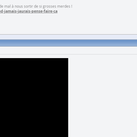
 de mal à nous sortir de si grosses merdes !
d-jamais-jaurais-pense-faire-ca