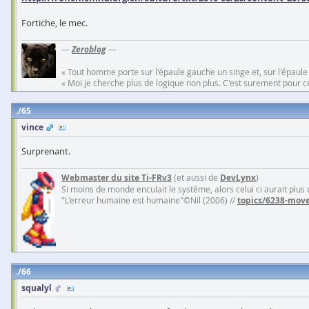
Fortiche, le mec.
—
Zeroblog
—
« Tout homme porte sur l'épaule gauche un singe et, sur l'épaule
« Moi je cherche plus de logique non plus. C'est surement pour cel
65
vince
Surprenant.
Webmaster du site Ti-FRv3
(et aussi de
DevLynx
)
Si moins de monde enculait le système, alors celui ci aurait plus
"L'erreur humaine est humaine"©Nil (2006) //
topics/6238-move
66
squalyl