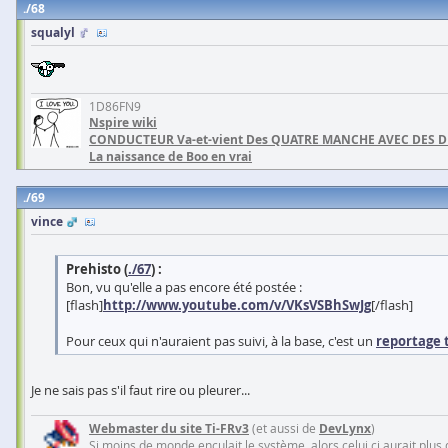
68
squalyl
1D86FN9
Nspire wiki
CONDUCTEUR Va-et-vient Des QUATRE MANCHE AVEC DES 
La naissance de Boo en vrai
69
vince
Prehisto (
./67
) :
Bon, vu qu'elle a pas encore été postée :
[flash]
http://www.youtube.com/v/VKsVSBhSwJg
[/flash]
Pour ceux qui n'auraient pas suivi, à la base, c'est un
reportage 
Je ne sais pas s'il faut rire ou pleurer...
Webmaster du site Ti-FRv3
(et aussi de
DevLynx
)
Si moins de monde enculait le système, alors celui ci aurait plus