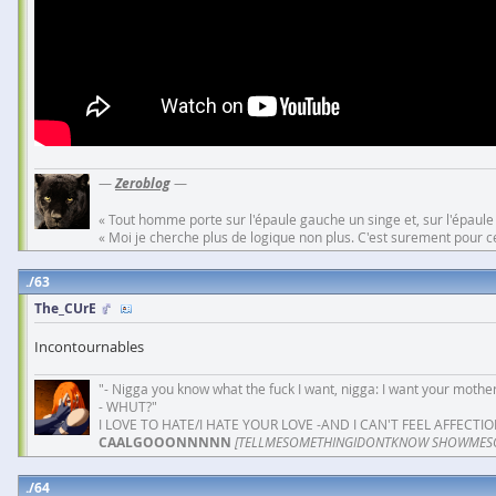
—
Zeroblog
—
« Tout homme porte sur l'épaule gauche un singe et, sur l'épaule
« Moi je cherche plus de logique non plus. C'est surement pour cel
63
The_CUrE
Incontournables
"- Nigga you know what the fuck I want, nigga: I want your mother
- WHUT?"
I LOVE TO HATE/I HATE YOUR LOVE -AND I CAN'T FEEL AFFECTIO
CAALGOOONNNNN
[TELLMESOMETHINGIDONTKNOW SHOWMES
64