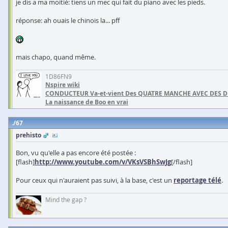
je dis a ma moitié: tiens un mec qui fait du piano avec les pieds.
réponse: ah ouais le chinois la... pff
mais chapo, quand même.
1D86FN9
Nspire wiki
CONDUCTEUR Va-et-vient Des QUATRE MANCHE AVEC DES 
La naissance de Boo en vrai
67
prehisto
Bon, vu qu'elle a pas encore été postée :
[flash]
http://www.youtube.com/v/VKsVSBhSwJg
[/flash]
Pour ceux qui n'auraient pas suivi, à la base, c'est un
reportage télé
.
Mind the gap ?