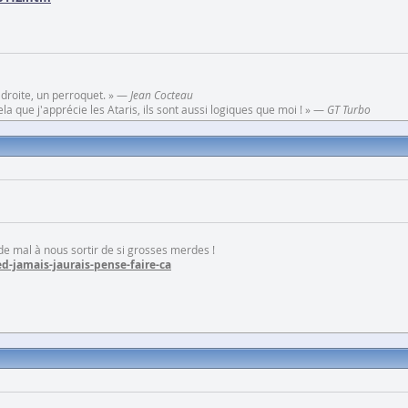
 droite, un perroquet. » —
Jean Cocteau
a que j'apprécie les Ataris, ils sont aussi logiques que moi ! » —
GT Turbo
 de mal à nous sortir de si grosses merdes !
d-jamais-jaurais-pense-faire-ca