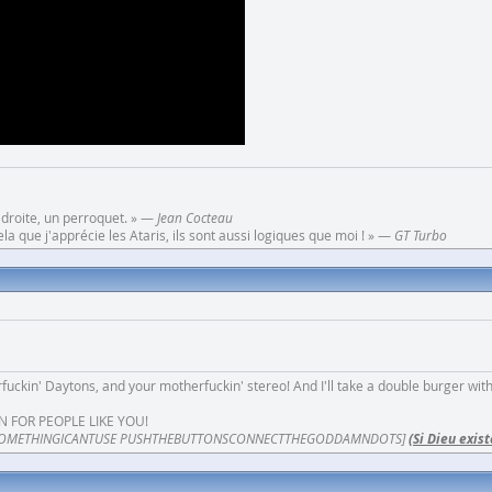
 droite, un perroquet. » —
Jean Cocteau
a que j'apprécie les Ataris, ils sont aussi logiques que moi ! » —
GT Turbo
fuckin' Daytons, and your motherfuckin' stereo! And I'll take a double burger wit
N FOR PEOPLE LIKE YOU!
OMETHINGICANTUSE PUSHTHEBUTTONSCONNECTTHEGODDAMNDOTS]
(Si Dieu exist