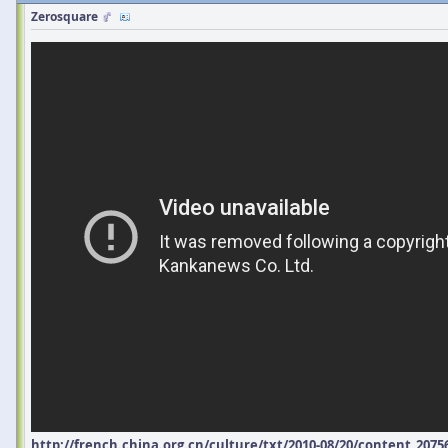
Zerosquare
http://french.china.org.cn/culture/txt/2010-08/20/content_207