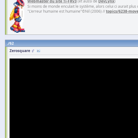
Webmaster du site Ti-FRv3
(et aussi de
DevLynx
)
Si moins de monde enculait le système, alors celui ci aurait plus
"L'erreur humaine est humaine"©Nil (2006) //
topics/6238-move
62
Zerosquare