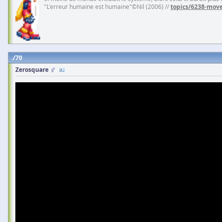
"L'erreur humaine est humaine"©Nil (2006) //
topics/6238-move
70
Zerosquare