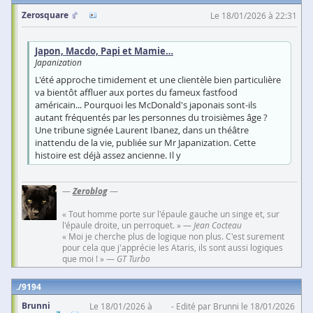
Zerosquare
Le 18/01/2026 à 22:31
Japon, Macdo, Papi et Mamie…
Japanization
L'été approche timidement et une clientèle bien particulière
va bientôt affluer aux portes du fameux fastfood
américain... Pourquoi les McDonald's japonais sont-ils
autant fréquentés par les personnes du troisièmes âge ?
Une tribune signée Laurent Ibanez, dans un théâtre
inattendu de la vie, publiée sur Mr Japanization. Cette
histoire est déjà assez ancienne. Il y
—
Zeroblog
—
« Tout homme porte sur l'épaule gauche un singe et, sur
l'épaule droite, un perroquet. » —
Jean Cocteau
« Moi je cherche plus de logique non plus. C'est surement
pour cela que j'apprécie les Ataris, ils sont aussi logiques
que moi ! » —
GT Turbo
9194
Brunni
Le 18/01/2026 à
Edité par Brunni le 18/01/2026