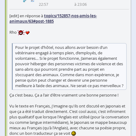
22:57
à 23:06
[edit] en réponse à
topics/152857-nos-amis-les-
animaux/63#post-1885
Rho
Pour le projet d’hôtel, nous allons avoir besoin d’un
vétérinaire engagé à temps plein, d’employés, de
volontaires… Si le projet fonctionne, j’aimerais également
pouvoir héberger des personnes victimes de violence et des
sans-abris qui pourront prendre part au projet en
s’occupant des animaux. Comme dans mon expérience, je
pense qu’on peut changer et devenir une personne
meilleure à l’aide des animaux. Ne serait-ce pas merveilleux ?
Ça c'est beau. Ça a l'air d'être vraiment une bonne personne !
Vu le texte en Français, j'imagine qu'ils ont discuté en Japonais et
que ça a été traduit directement. C'est cool aussi, c'est infiniment
plus qualitatif que lorsque l'Anglais est utilisé (pour la conversation
ou comme langue intermédiaire), le Japonais se mappe beaucoup
mieux au Français (qu'à l'Anglais), avec chacune sa poésie propre,
donc un bon traducteur ça se voit