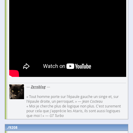
—
Zeroblog
—
« Tout homme porte sur l'épaule gauche un singe et, sur
l'épaule droite, un perroquet. » —
Jean Cocteau
« Moi je cherche plus de logique non plus. C'est surement
pour cela que j'apprécie les Ataris, ils sont aussi logiques
que moi ! » —
GT Turbo
9208