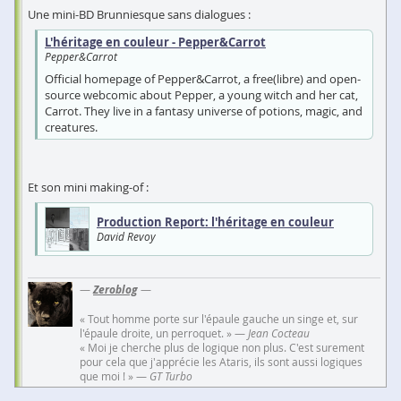
Une mini-BD Brunniesque sans dialogues :
L'héritage en couleur - Pepper&Carrot
Pepper&Carrot
Official homepage of Pepper&Carrot, a free(libre) and open-
source webcomic about Pepper, a young witch and her cat,
Carrot. They live in a fantasy universe of potions, magic, and
creatures.
Et son mini making-of :
Production Report: l'héritage en couleur
David Revoy
—
Zeroblog
—
« Tout homme porte sur l'épaule gauche un singe et, sur
l'épaule droite, un perroquet. » —
Jean Cocteau
« Moi je cherche plus de logique non plus. C'est surement
pour cela que j'apprécie les Ataris, ils sont aussi logiques
que moi ! » —
GT Turbo