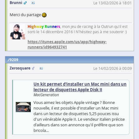
Brunni
Le 13/02/2026 à 18:01
Merci du partage
Hi
gh
wa
y R
un
ne
rs
, mon jeu de racing à la Outrun qu'il est
sorti le 14 décembre 2016 ! N'hésitez pas à me soutenir :)
https://itunes.apple.com/us/app/highway-
runners/id964932741
9209
Zerosquare
Le 14/02/2026 à 00:09
Un kit permet d'installer un Mac mini dans un
lecteur de disquettes Apple Disk II
MacGeneration
Vous aimez les objets Apple vintage ? Bonne
nouvelle, il est possible d'installer un Mac mini
dans un lecteur de disquettes 5,25 pouces issu
d'un vénérable Apple II. Le vendeur italien précise
d'ailleurs dans son annonce qu'il préfère que son
bricola...