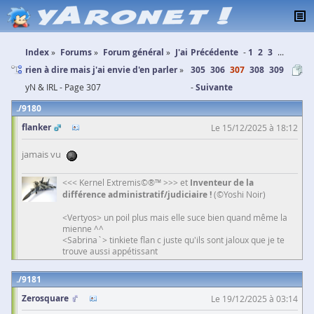
Index
Forums
Forum général
J'ai
Précédente
1
2
3
...
rien à dire mais j'ai envie d'en parler
305
306
307
308
309
yN & IRL - Page 307
Suivante
9180
flanker
Le 15/12/2025 à 18:12
jamais vu
<<< Kernel Extremis©®™ >>> et
Inventeur de la
différence administratif/judiciaire !
(©Yoshi Noir)
<Vertyos> un poil plus mais elle suce bien quand même la
mienne ^^
<Sabrina`> tinkiete flan c juste qu'ils sont jaloux que je te
trouve aussi appétissant
9181
Zerosquare
Le 19/12/2025 à 03:14