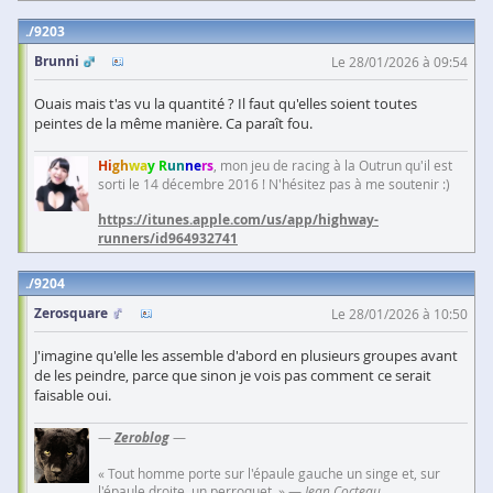
9203
Brunni
Le 28/01/2026 à 09:54
Ouais mais t'as vu la quantité ? Il faut qu'elles soient toutes
peintes de la même manière. Ca paraît fou.
Hi
gh
wa
y R
un
ne
rs
, mon jeu de racing à la Outrun qu'il est
sorti le 14 décembre 2016 ! N'hésitez pas à me soutenir :)
https://itunes.apple.com/us/app/highway-
runners/id964932741
9204
Zerosquare
Le 28/01/2026 à 10:50
J'imagine qu'elle les assemble d'abord en plusieurs groupes avant
de les peindre, parce que sinon je vois pas comment ce serait
faisable oui.
—
Zeroblog
—
« Tout homme porte sur l'épaule gauche un singe et, sur
l'épaule droite, un perroquet. » —
Jean Cocteau