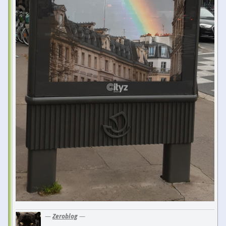
—
Zeroblog
—