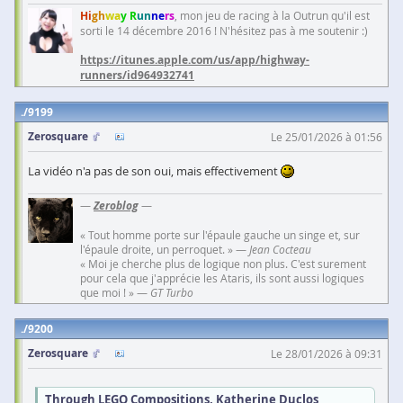
Hi
gh
wa
y R
un
ne
rs
, mon jeu de racing à la Outrun qu'il est
sorti le 14 décembre 2016 ! N'hésitez pas à me soutenir :)
https://itunes.apple.com/us/app/highway-
runners/id964932741
9199
Zerosquare
Le 25/01/2026 à 01:56
La vidéo n'a pas de son oui, mais effectivement
—
Zeroblog
—
« Tout homme porte sur l'épaule gauche un singe et, sur
l'épaule droite, un perroquet. » —
Jean Cocteau
« Moi je cherche plus de logique non plus. C'est surement
pour cela que j'apprécie les Ataris, ils sont aussi logiques
que moi ! » —
GT Turbo
9200
Zerosquare
Le 28/01/2026 à 09:31
Through LEGO Compositions, Katherine Duclos