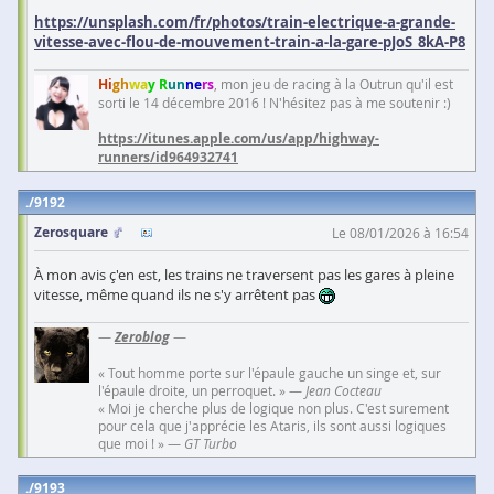
https://unsplash.com/fr/photos/train-electrique-a-grande-
vitesse-avec-flou-de-mouvement-train-a-la-gare-pJoS_8kA-P8
Hi
gh
wa
y R
un
ne
rs
, mon jeu de racing à la Outrun qu'il est
sorti le 14 décembre 2016 ! N'hésitez pas à me soutenir :)
https://itunes.apple.com/us/app/highway-
runners/id964932741
9192
Zerosquare
Le 08/01/2026 à 16:54
À mon avis ç'en est, les trains ne traversent pas les gares à pleine
vitesse, même quand ils ne s'y arrêtent pas
—
Zeroblog
—
« Tout homme porte sur l'épaule gauche un singe et, sur
l'épaule droite, un perroquet. » —
Jean Cocteau
« Moi je cherche plus de logique non plus. C'est surement
pour cela que j'apprécie les Ataris, ils sont aussi logiques
que moi ! » —
GT Turbo
9193