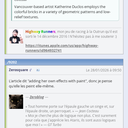
Vancouver-based artist Katherine Duclos employs the
colorful bricks in a variety of geometric patterns and low-
relief textures.
Hi
gh
wa
y R
un
ne
rs
, mon jeu de racing à la Outrun qu'il est
sorti le 14 décembre 2016 ! N'hésitez pas à me soutenir :)
https://itunes.apple.com/us/app/highway-
runners/id964932741
9202
Zerosquare
Le 28/01/2026 à 09:50
L'article dit "adding her own effects with paint", donc je pense
qu'elle les peint elle-même.
—
Zeroblog
—
« Tout homme porte sur l'épaule gauche un singe et, sur
l'épaule droite, un perroquet. » —
Jean Cocteau
« Moi je cherche plus de logique non plus. C'est surement
pour cela que j'apprécie les Ataris, ils sont aussi logiques
que moi ! » —
GT Turbo