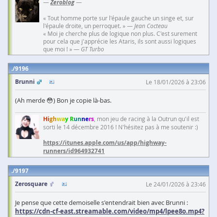
—
Zeroblog
—
« Tout homme porte sur l'épaule gauche un singe et, sur
l'épaule droite, un perroquet. » —
Jean Cocteau
« Moi je cherche plus de logique non plus. C'est surement
pour cela que j'apprécie les Ataris, ils sont aussi logiques
que moi ! » —
GT Turbo
9196
Brunni
Le 18/01/2026 à 23:06
(Ah merde 😳) Bon je copie là-bas.
Hi
gh
wa
y R
un
ne
rs
, mon jeu de racing à la Outrun qu'il est
sorti le 14 décembre 2016 ! N'hésitez pas à me soutenir :)
https://itunes.apple.com/us/app/highway-
runners/id964932741
9197
Zerosquare
Le 24/01/2026 à 23:46
Je pense que cette demoiselle s'entendrait bien avec Brunni :
https://cdn-cf-east.streamable.com/video/mp4/lpee8o.mp4?