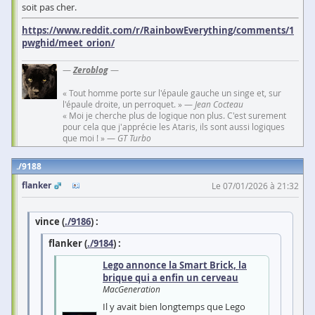
soit pas cher.
https://www.reddit.com/r/RainbowEverything/comments/1
pwghid/meet_orion/
—
Zeroblog
—
« Tout homme porte sur l'épaule gauche un singe et, sur
l'épaule droite, un perroquet. » —
Jean Cocteau
« Moi je cherche plus de logique non plus. C'est surement
pour cela que j'apprécie les Ataris, ils sont aussi logiques
que moi ! » —
GT Turbo
9188
flanker
Le 07/01/2026 à 21:32
vince (
./9186
) :
flanker (
./9184
) :
Lego annonce la Smart Brick, la
brique qui a enfin un cerveau
MacGeneration
Il y avait bien longtemps que Lego