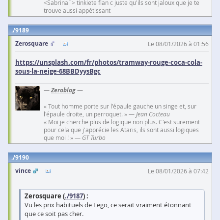
<Sabrina`> tinkiete flan c juste qu'ils sont jaloux que je te
trouve aussi appétissant
9189
Zerosquare
Le 08/01/2026 à 01:56
https://unsplash.com/fr/photos/tramway-rouge-coca-cola-
sous-la-neige-68BBDyysBgc
—
Zeroblog
—
« Tout homme porte sur l'épaule gauche un singe et, sur
l'épaule droite, un perroquet. » —
Jean Cocteau
« Moi je cherche plus de logique non plus. C'est surement
pour cela que j'apprécie les Ataris, ils sont aussi logiques
que moi ! » —
GT Turbo
9190
vince
Le 08/01/2026 à 07:42
Zerosquare (
./9187
) :
Vu les prix habituels de Lego, ce serait vraiment étonnant
que ce soit pas cher.