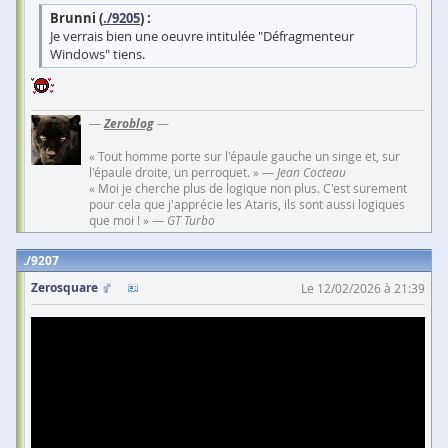
Brunni (
./9205
) :
Je verrais bien une oeuvre intitulée "Défragmenteur
Windows" tiens.
—
Zeroblog
—
« Tout homme porte sur l'épaule gauche un singe et, sur
l'épaule droite, un perroquet. » —
Jean Cocteau
« Moi je cherche plus de logique non plus. C'est surement
pour cela que j'apprécie les Ataris, ils sont aussi logiques
que moi ! » —
GT Turbo
9207
Zerosquare
Le 12/02/2026 à 21:39