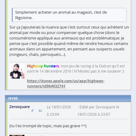
Simplement acheter un animal au magasin, c’est de
l’égoïsme.
Sur ça j'ajouterais la nuance que c'est surtout ceux qui achètent un
animal par mode ou pour compenser quelque chose (donc le
consumérisme appliqué aux animaux) qui est problématique. Je
pense que c'est possible quand-même de rendre heureux certains
animaux dans un appartement, en pensant aux suspects usuels
(rongeurs, chats, perroquets…).
Hi
gh
wa
y R
un
ne
rs
, mon jeu de racing à la Outrun qu'il est
sorti le 14 décembre 2016 ! N'hésitez pas à me soutenir :)
https://itunes.apple.com/us/app/highway-
runners/id964932741
9195
Zerosquare
Le 18/01/2026
Edité par Zerosquare le
à 23:04
18/01/2026 à 23:07
(tu t'es trompé de topic, mais pas grave ^^)