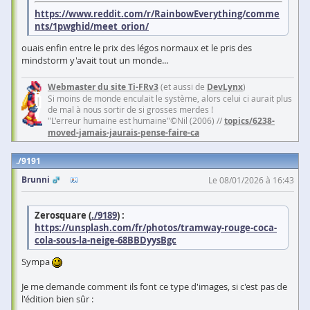
https://www.reddit.com/r/RainbowEverything/comme
nts/1pwghid/meet_orion/
ouais enfin entre le prix des légos normaux et le pris des
mindstorm y'avait tout un monde...
Webmaster du site Ti-FRv3
(et aussi de
DevLynx
)
Si moins de monde enculait le système, alors celui ci aurait plus
de mal à nous sortir de si grosses merdes !
"L'erreur humaine est humaine"©Nil (2006) //
topics/6238-
moved-jamais-jaurais-pense-faire-ca
9191
Brunni
Le 08/01/2026 à 16:43
Zerosquare (
./9189
) :
https://unsplash.com/fr/photos/tramway-rouge-coca-
cola-sous-la-neige-68BBDyysBgc
Sympa
Je me demande comment ils font ce type d'images, si c'est pas de
l'édition bien sûr :