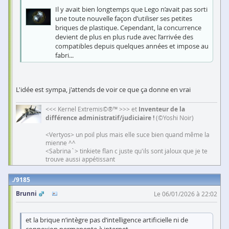
Il y avait bien longtemps que Lego n’avait pas sorti
une toute nouvelle façon d’utiliser ses petites
briques de plastique. Cependant, la concurrence
devient de plus en plus rude avec l’arrivée des
compatibles depuis quelques années et impose au
fabri...
L'idée est sympa, j'attends de voir ce que ça donne en vrai
<<< Kernel Extremis©®™ >>> et
Inventeur de la
différence administratif/judiciaire !
(©Yoshi Noir)
<Vertyos> un poil plus mais elle suce bien quand même la
mienne ^^
<Sabrina`> tinkiete flan c juste qu'ils sont jaloux que je te
trouve aussi appétissant
9185
Brunni
Le 06/01/2026 à 22:02
et la brique n’intègre pas d’intelligence artificielle ni de
connexion permanente à internet