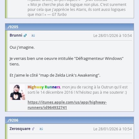
« Moi je cherche plus de logique non plus. C'est surement
pour cela que j'apprécie les Ataris, ils sont aussi logiques
que moi ! » —
GT Turbo
9205
Brunni
Le 28/01/2026 à 10:54
Oui j'imagine.
Je verrais bien une oeuvre intitulée "Défragmenteur Windows"
tiens.
Et j'aime le côté "map de Zelda Link's Awakening".
Hi
gh
wa
y R
un
ne
rs
, mon jeu de racing à la Outrun qu'il est
sorti le 14 décembre 2016 ! N'hésitez pas à me soutenir :)
https://itunes.apple.com/us/app/highway-
runners/id964932741
9206
Zerosquare
Le 28/01/2026 à 10:54