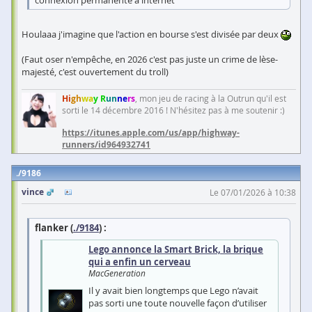
Houlaaa j'imagine que l'action en bourse s'est divisée par deux
(Faut oser n'empêche, en 2026 c'est pas juste un crime de lèse-
majesté, c'est ouvertement du troll)
Hi
gh
wa
y R
un
ne
rs
, mon jeu de racing à la Outrun qu'il est
sorti le 14 décembre 2016 ! N'hésitez pas à me soutenir :)
https://itunes.apple.com/us/app/highway-
runners/id964932741
9186
vince
Le 07/01/2026 à 10:38
flanker (
./9184
) :
Lego annonce la Smart Brick, la brique
qui a enfin un cerveau
MacGeneration
Il y avait bien longtemps que Lego n’avait
pas sorti une toute nouvelle façon d’utiliser