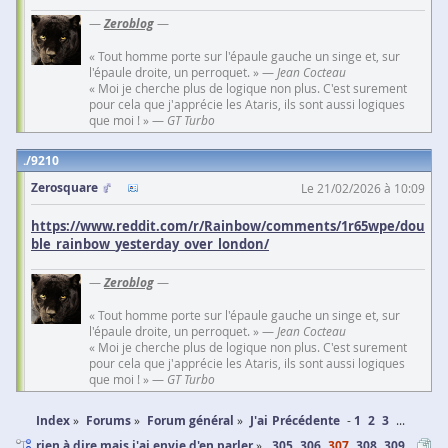
—
Zeroblog
—
« Tout homme porte sur l'épaule gauche un singe et, sur
l'épaule droite, un perroquet. » —
Jean Cocteau
« Moi je cherche plus de logique non plus. C'est surement
pour cela que j'apprécie les Ataris, ils sont aussi logiques
que moi ! » —
GT Turbo
9210
Zerosquare
Le 21/02/2026 à 10:09
https://www.reddit.com/r/Rainbow/comments/1r65wpe/dou
ble_rainbow_yesterday_over_london/
—
Zeroblog
—
« Tout homme porte sur l'épaule gauche un singe et, sur
l'épaule droite, un perroquet. » —
Jean Cocteau
« Moi je cherche plus de logique non plus. C'est surement
pour cela que j'apprécie les Ataris, ils sont aussi logiques
que moi ! » —
GT Turbo
Index
Forums
Forum général
J'ai
Précédente
1
2
3
...
rien à dire mais j'ai envie d'en parler
305
306
307
308
309