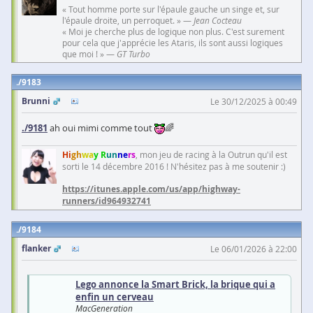
« Tout homme porte sur l'épaule gauche un singe et, sur
l'épaule droite, un perroquet. » —
Jean Cocteau
« Moi je cherche plus de logique non plus. C'est surement
pour cela que j'apprécie les Ataris, ils sont aussi logiques
que moi ! » —
GT Turbo
9183
Brunni
Le 30/12/2025 à 00:49
./9181
ah oui mimi comme tout
🌈
Hi
gh
wa
y R
un
ne
rs
, mon jeu de racing à la Outrun qu'il est
sorti le 14 décembre 2016 ! N'hésitez pas à me soutenir :)
https://itunes.apple.com/us/app/highway-
runners/id964932741
9184
flanker
Le 06/01/2026 à 22:00
Lego annonce la Smart Brick, la brique qui a
enfin un cerveau
MacGeneration