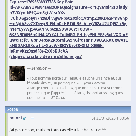
Expires=1769553893778&Key-Pair-
Id=APKAIEYUVEN4EVB2OKEQ&Signature=Kr1Qva19i48TXlKdy
h7ViXymbE9Q4mSgtWeaDXs-
i7UkDGg2oIyI9Fnz8DirAgWPpS02stdcQAtmpZ28KD62Pm8Gnp
~mNjtV8vvZXDggxBfENm0kHBT6bB6iiVf-giV62aU2UQl5Zlc5y-
h1eYEy7Wg6VGv7InCp6zJESDWBCYcT0OWl-
6K8N9O6N6h0tH4l4YiXAUTptMGGtFHUgvPHhYF8y6pLVXDinE
uWqjtcf69lGbPD4p5R2RoSmjGv5nGiYdTqnPDWXA63tUxwAgL
xNSDAKLIIXeb-l-L~XueW48lOYUsvS3~8fMrXEE5k-
IpRmyKgz9qsdF8s-ZxXpKUcAA__
(
cliquez ici si la vidéo ne s'affiche pas
)
—
Zeroblog
—
« Tout homme porte sur l'épaule gauche un singe et, sur
l'épaule droite, un perroquet. » —
Jean Cocteau
« Moi je cherche plus de logique non plus. C'est surement
pour cela que j'apprécie les Ataris, ils sont aussi logiques
que moi ! » —
GT Turbo
9198
Brunni
Le 25/01/2026 à 00:56
J'ai pas de son, mais en tous cas elle a l'air heureuse ^^