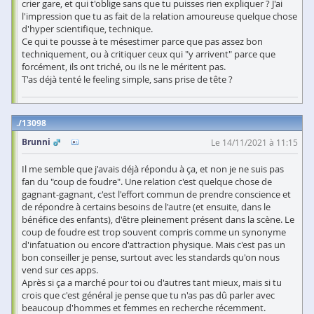
crier gare, et qui t'oblige sans que tu puisses rien expliquer ? J'ai
l'impression que tu as fait de la relation amoureuse quelque chose
d'hyper scientifique, technique.
Ce qui te pousse à te mésestimer parce que pas assez bon
techniquement, ou à critiquer ceux qui "y arrivent" parce que
forcément, ils ont triché, ou ils ne le méritent pas.
T'as déjà tenté le feeling simple, sans prise de tête ?
13098
Brunni
Le 14/11/2021 à 11:15
Il me semble que j'avais déjà répondu à ça, et non je ne suis pas
fan du "coup de foudre". Une relation c'est quelque chose de
gagnant-gagnant, c'est l'effort commun de prendre conscience et
de répondre à certains besoins de l'autre (et ensuite, dans le
bénéfice des enfants), d'être pleinement présent dans la scène. Le
coup de foudre est trop souvent compris comme un synonyme
d'infatuation ou encore d'attraction physique. Mais c'est pas un
bon conseiller je pense, surtout avec les standards qu'on nous
vend sur ces apps.
Après si ça a marché pour toi ou d'autres tant mieux, mais si tu
crois que c'est général je pense que tu n'as pas dû parler avec
beaucoup d'hommes et femmes en recherche récemment.