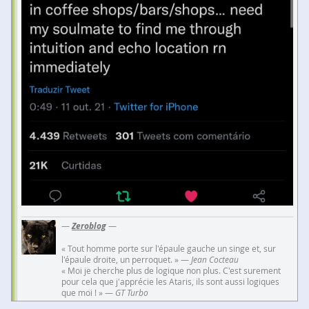
—
Zeroblog
—
« Tout homme porte sur l'épaule gauche un singe et, sur
l'épaule droite, un perroquet. » —
Jean Cocteau
« Moi je cherche plus de logique non plus. C'est surement
pour cela que j'apprécie les Ataris, ils sont aussi logiques
que moi ! » —
GT Turbo