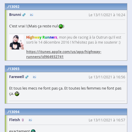
13092
Brunni
Le 13/11/2021 à 16:24
C'est vrai ! (Mais ça reste nul
)
Hi
gh
wa
y R
un
ne
rs
, mon jeu de racing à la Outrun qu'il est
sorti le 14 décembre 2016 ! N'hésitez pas à me soutenir :)
https://itunes.apple.com/us/app/highway-
runners/id964932741
13093
Farewell
Le 13/11/2021 à 16:56
Et tous les mecs ne font pas ça. Et toutes les femmes ne font pas
ça.
13094
Fletsh
Le 13/11/2021 à 16:57
exactement