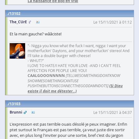
La naissance de Boo en vrai
13102
The_CUrE
Le 15/11/2021 à 01:12
Et la main gauche? wââciste!
"- Nigga you know what the fuck I want, nigga: I want your
motherfuckin' Daytons, and your motherfuckin' stereo! And
I'll take a double burger with cheese!
- WHUT?"
I LOVE TO HATE/I HATE YOUR LOVE -AND I CAN'T FEEL
AFFECTION FOR PEOPLE LIKE YOU!
CAALGOOONNNNN
[TELLMESOMETHINGIDONTKNOW
SHOWMESOMETHINGICANTUSE
PUSHTHEBUTTONSCONNECTTHEGODDAMNDOTS]
(Si Dieu
existe il doit me détester...)
13103
Brunni
Le 15/11/2021 à 04:37
L'expression est pas terrible ouais désolé je peux imaginer. Enfin
ptet surtout le Français est pas terrible, ça veut juste dire sortir
avec, en plus long l'inviter pour une sortie, bref c'est du jargon