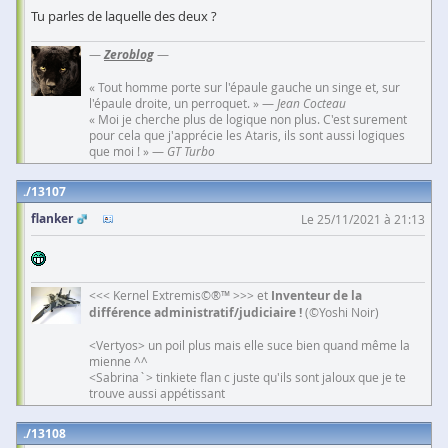
Tu parles de laquelle des deux ?
—
Zeroblog
—
« Tout homme porte sur l'épaule gauche un singe et, sur
l'épaule droite, un perroquet. » —
Jean Cocteau
« Moi je cherche plus de logique non plus. C'est surement
pour cela que j'apprécie les Ataris, ils sont aussi logiques
que moi ! » —
GT Turbo
13107
flanker
Le 25/11/2021 à 21:13
<<< Kernel Extremis©®™ >>> et
Inventeur de la
différence administratif/judiciaire !
(©Yoshi Noir)
<Vertyos> un poil plus mais elle suce bien quand même la
mienne ^^
<Sabrina`> tinkiete flan c juste qu'ils sont jaloux que je te
trouve aussi appétissant
13108