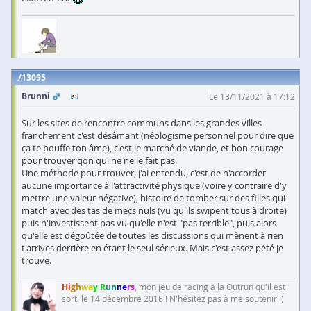
13095
Brunni
Le 13/11/2021 à 17:12
Sur les sites de rencontre communs dans les grandes villes
franchement c'est désâmant (néologisme personnel pour dire que
ça te bouffe ton âme), c'est le marché de viande, et bon courage
pour trouver qqn qui ne ne le fait pas.
Une méthode pour trouver, j'ai entendu, c'est de n'accorder
aucune importance à l'attractivité physique (voire y contraire d'y
mettre une valeur négative), histoire de tomber sur des filles qui
match avec des tas de mecs nuls (vu qu'ils swipent tous à droite)
puis n'investissent pas vu qu'elle n'est "pas terrible", puis alors
qu'elle est dégoûtée de toutes les discussions qui mènent à rien
t'arrives derrière en étant le seul sérieux. Mais c'est assez pété je
trouve.
Hi
gh
wa
y R
un
ne
rs
, mon jeu de racing à la Outrun qu'il est
sorti le 14 décembre 2016 ! N'hésitez pas à me soutenir :)