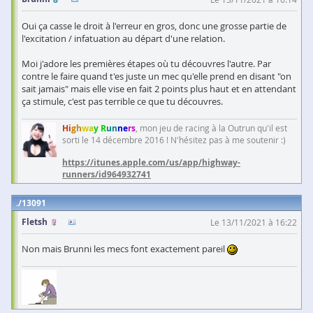
Oui ça casse le droit à l'erreur en gros, donc une grosse partie de
l'excitation / infatuation au départ d'une relation.
Moi j'adore les premières étapes où tu découvres l'autre. Par
contre le faire quand t'es juste un mec qu'elle prend en disant "on
sait jamais" mais elle vise en fait 2 points plus haut et en attendant
ça stimule, c'est pas terrible ce que tu découvres.
Hi
gh
wa
y R
un
ne
rs
, mon jeu de racing à la Outrun qu'il est
sorti le 14 décembre 2016 ! N'hésitez pas à me soutenir :)
https://itunes.apple.com/us/app/highway-
runners/id964932741
13091
Fletsh
Le 13/11/2021 à 16:22
Non mais Brunni les mecs font exactement pareil