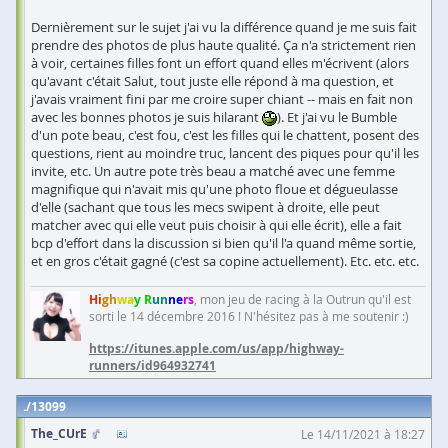
Dernièrement sur le sujet j'ai vu la différence quand je me suis fait
prendre des photos de plus haute qualité. Ça n'a strictement rien
à voir, certaines filles font un effort quand elles m'écrivent (alors
qu'avant c'était Salut, tout juste elle répond à ma question, et
j'avais vraiment fini par me croire super chiant -- mais en fait non
avec les bonnes photos je suis hilarant
). Et j'ai vu le Bumble
d'un pote beau, c'est fou, c'est les filles qui le chattent, posent des
questions, rient au moindre truc, lancent des piques pour qu'il les
invite, etc. Un autre pote très beau a matché avec une femme
magnifique qui n'avait mis qu'une photo floue et dégueulasse
d'elle (sachant que tous les mecs swipent à droite, elle peut
matcher avec qui elle veut puis choisir à qui elle écrit), elle a fait
bcp d'effort dans la discussion si bien qu'il l'a quand même sortie,
et en gros c'était gagné (c'est sa copine actuellement). Etc. etc. etc.
Hi
gh
wa
y R
un
ne
rs
, mon jeu de racing à la Outrun qu'il est
sorti le 14 décembre 2016 ! N'hésitez pas à me soutenir :)
https://itunes.apple.com/us/app/highway-
runners/id964932741
13099
The_CUrE
Le 14/11/2021 à 18:27