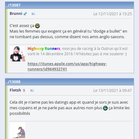
13087
Brunni
Le 12/11/2021 à 15:25
C'est assez ça
Mais les femmes qui exigent ça en général tu "dodge a bullet" en
ne tombant pas dessus, comme disent nos amis anglo-saxons.
Hi
gh
wa
y R
un
ne
rs
, mon jeu de racing à la Outrun qu'il est
sorti le 14 décembre 2016 ! N'hésitez pas à me soutenir :)
https://itunes.apple.com/us/app/highway-
runners/id964932741
13088
Fletsh
Le 13/11/2021 à 09:47
Cela dit je n'aime pas les datings app et quand je sors je suis avec
mes copains et je ne parle pas aux autres non plus
ça limite les
possibilités