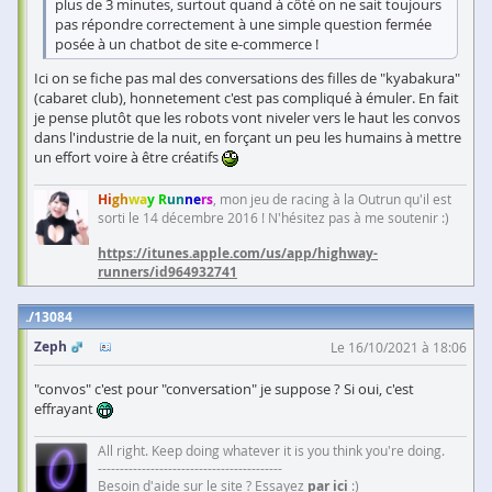
plus de 3 minutes, surtout quand à côté on ne sait toujours
pas répondre correctement à une simple question fermée
posée à un chatbot de site e-commerce !
Ici on se fiche pas mal des conversations des filles de "kyabakura"
(cabaret club), honnetement c'est pas compliqué à émuler. En fait
je pense plutôt que les robots vont niveler vers le haut les convos
dans l'industrie de la nuit, en forçant un peu les humains à mettre
un effort voire à être créatifs
Hi
gh
wa
y R
un
ne
rs
, mon jeu de racing à la Outrun qu'il est
sorti le 14 décembre 2016 ! N'hésitez pas à me soutenir :)
https://itunes.apple.com/us/app/highway-
runners/id964932741
13084
Zeph
Le 16/10/2021 à 18:06
"convos" c'est pour "conversation" je suppose ? Si oui, c'est
effrayant
All right. Keep doing whatever it is you think you're doing.
------------------------------------------
Besoin d'aide sur le site ? Essayez
par ici
:)