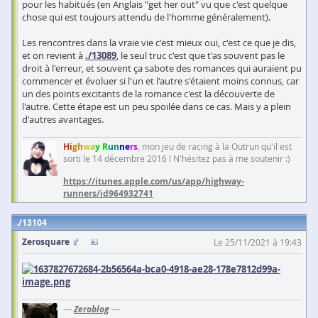
pour les habitués (en Anglais "get her out" vu que c'est quelque
chose qui est toujours attendu de l'homme généralement).
Les rencontres dans la vraie vie c'est mieux oui, c'est ce que je dis,
et on revient à
./13089
, le seul truc c'est que t'as souvent pas le
droit à l'erreur, et souvent ça sabote des romances qui auraient pu
commencer et évoluer si l'un et l'autre s'étaient moins connus, car
un des points excitants de la romance c'est la découverte de
l'autre. Cette étape est un peu spoilée dans ce cas. Mais y a plein
d'autres avantages.
Hi
gh
wa
y R
un
ne
rs
, mon jeu de racing à la Outrun qu'il est
sorti le 14 décembre 2016 ! N'hésitez pas à me soutenir :)
https://itunes.apple.com/us/app/highway-
runners/id964932741
13104
Zerosquare
Le 25/11/2021 à 19:43
—
Zeroblog
—