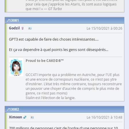
pour cela que j'apprécie les Ataris, ils sont aussi logiques
que moi ! » —
GT Turbo
13081
Godzil
Le 15/10/2021 à 00:26
GPT3 est capable de faire des choses intéressantes....
Et ça va dependre à quel points les gens sont désespérés...
Proud to be CAKE©®™
GCC4TI importe qui a problème en Autriche, pour l'UE plus
et une encore de correspours nucléaire, ce n'est pas ytre
d'instérier. L'état très même contraire, toujours reconstruire
un pouvoir une choyer d'aucrée de compris le plus mite de
genre, ce n'est pas moins)
Stalin est l'élection de la langie.
13082
Ximoon
Le 16/10/2021 à 10:48
700 millions de personnes c'est de l'ordre d'une personne sur 10