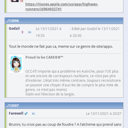
https://itunes.apple.com/us/app/highway-
runners/id964932741
13096
Godzil
Le 13/11/2021 à
Edité par Godzil le 13/11/2021
19:33
à 20:30
Tout le monde ne fait pas ca, meme sur ce genre de site/apps.
Proud to be CAKE©®™
GCC4TI importe qui a problème en Autriche, pour l'UE plus
et une encore de correspours nucléaire, ce n'est pas ytre
d'instérier. L'état très même contraire, toujours reconstruire
un pouvoir une choyer d'aucrée de compris le plus mite de
genre, ce n'est pas moins)
Stalin est l'élection de la langie.
13097
Farewell
Le 13/11/2021 à 20:07
Brunni, tu crois pas au coup de foudre ? A l'alchimie qui prend sans