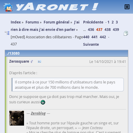
Index
Forums
Forum général
J'ai
Précédente
1
2
3
rien à dire mais j'ai envie d'en parler
...
436
437
438
439
[mOved] Association des célibataires - Page
440
441
442
437
Suivante
13080
Zerosquare
Le 14/10/2021 à 19:41
D'après l'article :
Il compte à ce jour 150 millions d'utilisateurs dans le pays
asiatique et plus de 700 millions dans le monde.
Donc je suppose que ça doit pas trop mal marcher. Mais oui, je
suis curieux aussi
—
Zeroblog
—
« Tout homme porte sur l'épaule gauche un singe et, sur
l'épaule droite, un perroquet. » —
Jean Cocteau
« Moi je cherche plus de logique non plus. C'est surement