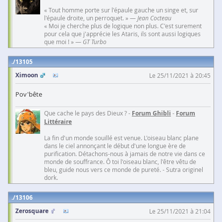
« Tout homme porte sur l'épaule gauche un singe et, sur
l'épaule droite, un perroquet. » —
Jean Cocteau
« Moi je cherche plus de logique non plus. C'est surement
pour cela que j'apprécie les Ataris, ils sont aussi logiques
que moi ! » —
GT Turbo
13105
Ximoon
Le 25/11/2021 à 20:45
Pov'bête
Que cache le pays des Dieux ? -
Forum Ghibli
-
Forum
Littéraire
La fin d'un monde souillé est venue. L'oiseau blanc plane
dans le ciel annonçant le début d'une longue ère de
purification. Détachons-nous à jamais de notre vie dans ce
monde de souffrance. Ô toi l'oiseau blanc, l'être vêtu de
bleu, guide nous vers ce monde de pureté. - Sutra originel
dork.
13106
Zerosquare
Le 25/11/2021 à 21:04