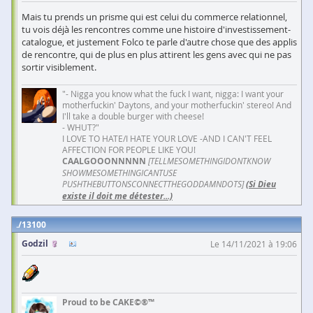
Mais tu prends un prisme qui est celui du commerce relationnel,
tu vois déjà les rencontres comme une histoire d'investissement-
catalogue, et justement Folco te parle d'autre chose que des applis
de rencontre, qui de plus en plus attirent les gens avec qui ne pas
sortir visiblement.
"- Nigga you know what the fuck I want, nigga: I want your
motherfuckin' Daytons, and your motherfuckin' stereo! And
I'll take a double burger with cheese!
- WHUT?"
I LOVE TO HATE/I HATE YOUR LOVE -AND I CAN'T FEEL
AFFECTION FOR PEOPLE LIKE YOU!
CAALGOOONNNNN
[TELLMESOMETHINGIDONTKNOW
SHOWMESOMETHINGICANTUSE
PUSHTHEBUTTONSCONNECTTHEGODDAMNDOTS]
(Si Dieu
existe il doit me détester...)
13100
Godzil
Le 14/11/2021 à 19:06
Proud to be CAKE©®™