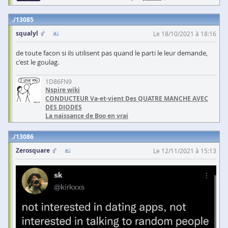
13085
squalyl
Le 18/10/2021 à 18:16
de toute facon si ils utilisent pas quand le parti le leur demande,
c'est le goulag.
1D86FN9
Nspire wiki
CONDUCTEUR Va-et-vient Des QUATRE MANCHE AVEC
DES DIODES
La naissance de Boo en vrai
13086
Zerosquare
Le 12/11/2021 à 15:13