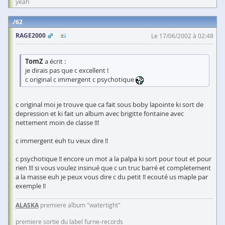
yeah
62
RAGE2000
Le 17/06/2002 à 02:48
TomZ
a écrit :
je dirais pas que c excellent !
c original c immergent c psychotique
c original moi je trouve que ca fait sous boby lapointe ki sort de
depression et ki fait un album avec brigitte fontaine avec
nettement moin de classe !!!
c immergent euh tu veux dire !!
c psychotique !! encore un mot a la palpa ki sort pour tout et pour
rien !!! si vous voulez insinué que c un truc barré et completement
a la masse euh je peux vous dire c du petit !! ecouté us maple par
exemple !!
ALASKA
premiere album "watertight"
premiere sortie du label furne-records