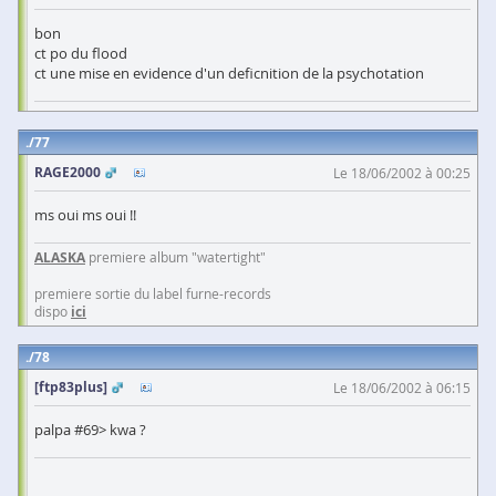
bon
ct po du flood
ct une mise en evidence d'un deficnition de la psychotation
77
RAGE2000
Le 18/06/2002 à 00:25
ms oui ms oui !!
ALASKA
premiere album "watertight"
premiere sortie du label furne-records
dispo
ici
78
[ftp83plus]
Le 18/06/2002 à 06:15
palpa #69> kwa ?