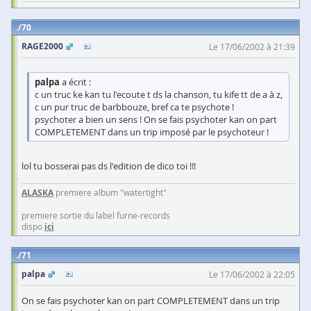
70
RAGE2000
Le 17/06/2002 à 21:39
palpa
a écrit :
c un truc ke kan tu l'ecoute t ds la chanson, tu kife tt de a à z,
c un pur truc de barbbouze, bref ca te psychote !
psychoter a bien un sens ! On se fais psychoter kan on part
COMPLETEMENT dans un trip imposé par le psychoteur !
lol tu bosserai pas ds l'edition de dico toi !!!
ALASKA
premiere album "watertight"
premiere sortie du label furne-records
dispo
ici
71
palpa
Le 17/06/2002 à 22:05
On se fais psychoter kan on part COMPLETEMENT dans un trip