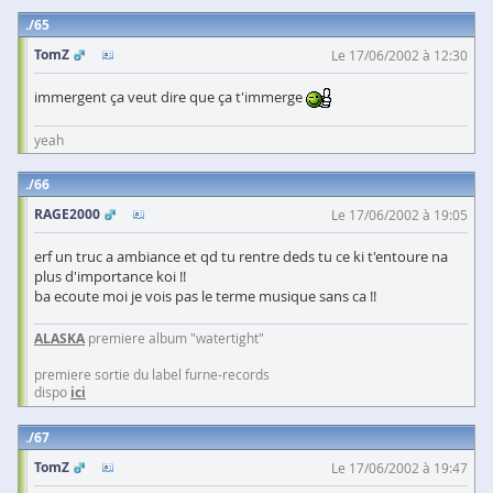
65
TomZ
Le 17/06/2002 à 12:30
immergent ça veut dire que ça t'immerge
yeah
66
RAGE2000
Le 17/06/2002 à 19:05
erf un truc a ambiance et qd tu rentre deds tu ce ki t'entoure na
plus d'importance koi !!
ba ecoute moi je vois pas le terme musique sans ca !!
ALASKA
premiere album "watertight"
premiere sortie du label furne-records
dispo
ici
67
TomZ
Le 17/06/2002 à 19:47