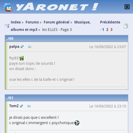
Index
Forums
Forum général
Musique,
Précédente
albums et mp3
les ELLES - Page 3
1
2
3
60
palpa
Le 16/06/2002 à 23:07
ftp83
paye ton topic de sourds !
on disait donc :
oue les elles c de la balle et c original !
61
TomZ
Le 16/06/2002 à 23:10
je dirais pas que c excellent !
c original c immergent c psychotique