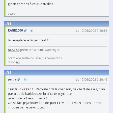
g rien compris à ce que tu dis !
yeah
68
RAGE2000
Le 17/06/2002 à 20:18
tu remplace le tu par tout !!!
ALASKA
premiere album "watertight"
premiere sortie du label furne-records
dispo
ici
69
palpa
Le 17/06/2002 à 20:46
c un truc ke kan tu l'ecoute t ds la chanson, tu kife tt de a à z, c un
pur truc de barbbouze, bref ca te psychote !
psychoter a bien un sens !
On se fais psychoter kan on part COMPLETEMENT dans un trip
imposé par le psychoteur !