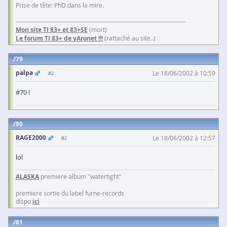
Prise de tête: PhD dans la mire.
------------------------------------------------------------------------------------
Mon site TI 83+ et 83+SE
(mort)
Le forum TI 83+ de yAronet !!!
(rattaché au site..)
79
palpa
Le 18/06/2002 à 10:59
#70 !
80
RAGE2000
Le 18/06/2002 à 12:57
lol
ALASKA
premiere album "watertight"
premiere sortie du label furne-records
dispo
ici
81