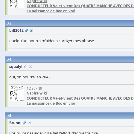
Nspire wiki
CONDUCTEUR Va-et-vient Des QUATRE MANCHE AVEC DES 
La naissance de Boo en vrai
3
bill2012
quelqu'un pourra m'aider a corriger mes phrase
4
squalyl
oui, on pourra, en 2042.
1D86FN9
Nspire wiki
CONDUCTEUR Va-et-vient Des QUATRE MANCHE AVEC DES 
La naissance de Boo en vrai
5
Brunni
Pourquoi pas aider ? Il a fait l'effort d'écrire tout ça.