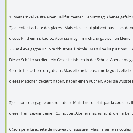
1) Mein Onkel kaufte einen Ball für meinen Geburtstag. Aber es gefällt 
2)cet enfant achete des glaces . Mais elles ne lui plaisent pas . Il les do
dieses Kind ein Eis kaufte. Aber sie mag ihn nicht. Er gab seinen kleine
3) Cet éleve gagne un livre d'histoire à l'école . Mais il ne lui plait pas . 
Dieser Schüler verdient ein Geschichtsbuch in der Schule. Aber er mag e
4) cette fille achete un gateau . Mais elle ne l'a pas aimé le gout . elle 
dieses Mädchen gekauft haben, haben einen Kuchen. Aber sie wusste ni
5)ce monsieur gagne un ordinateur. Mais il ne lui plait pas la couleur . 
dieser Herr gewinnt einen Computer. Aber er mag es nicht, die Farbe. 
6 )son pére lui achete de nouveau chaussure . Mais il n'aime sa couleur 