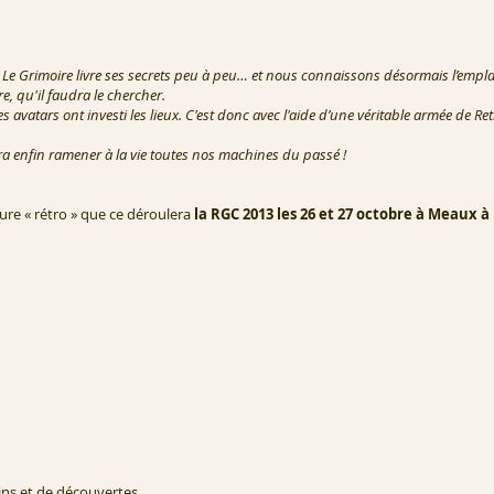
) Le Grimoire livre ses secrets peu à peu… et nous connaissons désormais l’empl
e, qu'il faudra le chercher.
es avatars ont investi les lieux. C'est donc avec l'aide d’une véritable armée de 
ra enfin ramener à la vie toutes nos machines du passé !
ure « rétro » que ce déroulera
la RGC 2013 les 26 et 27 octobre à Meaux à
ins et de découvertes.