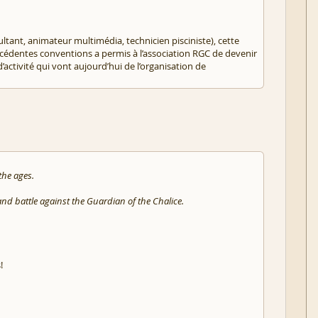
ltant, animateur multimédia, technicien pisciniste), cette
écédentes conventions a permis à l’association RGC de devenir
activité qui vont aujourd’hui de l’organisation de
the ages.
and battle against the Guardian of the Chalice.
!