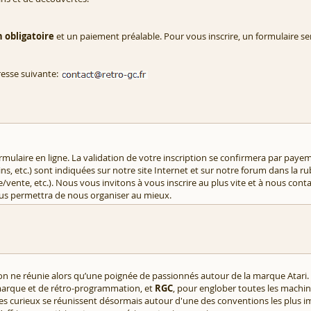
n obligatoire
et un paiement préalable. Pour vous inscrire, un formulaire se
resse suivante:
 formulaire en ligne. La validation de votre inscription se confirmera par pa
ains, etc.) sont indiquées sur notre site Internet et sur notre forum dans la r
/vente, etc.). Nous vous invitons à vous inscrire au plus vite et à nous co
 nous permettra de nous organiser au mieux.
n ne réunie alors qu’une poignée de passionnés autour de la marque Atari. C
marque et de rétro-programmation, et
RGC
, pour englober toutes les machin
mples curieux se réunissent désormais autour d'une des conventions les plus