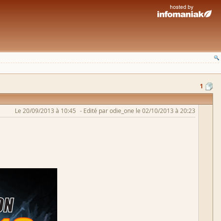
1
Le 20/09/2013 à 10:45
Edité par odie_one le 02/10/2013 à 20:23