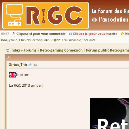
09:57
Cliquez ici pour vous connecter
Cliquez ici pour vous inscrire
Mo
Boo
ysalla
Chevels
Zerosquare
RHJPP
1743 inconnus
121 bots
Index
Forums
Retro-gaming Connexion
Forum public Retro-gam
1
Xirius_Thir
bottom
La RGC 2013 arrive !!