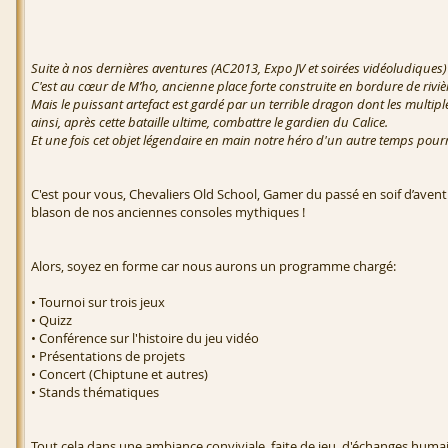
Suite à nos dernières aventures (AC2013, Expo JV et soirées vidéoludiques
C'est au cœur de M’ho, ancienne place forte construite en bordure de rivièr
Mais le puissant artefact est gardé par un terrible dragon dont les multipl
ainsi, après cette bataille ultime, combattre le gardien du Calice.
Et une fois cet objet légendaire en main notre héro d'un autre temps pour
C'est pour vous, Chevaliers Old School, Gamer du passé en soif d’avent
blason de nos anciennes consoles mythiques !
Alors, soyez en forme car nous aurons un programme chargé:
• Tournoi sur trois jeux
• Quizz
• Conférence sur l'histoire du jeu vidéo
• Présentations de projets
• Concert (Chiptune et autres)
• Stands thématiques
Tout cela dans une ambiance conviviale, faite de jeu, d'échanges huma