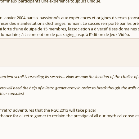
offrir aux participants une expérience toujours unique.
 janvier 2004 par six passionnés aux expériences et origines diverses (consu
aniser des manifestations d’échanges humain. Le succès remporté par les pr
forte d’une équipe de 15 membres, l’association a diversifié ses domaines d’
bdomadaire, à la conception de packaging jusqu’à l’édition de Jeux Vidéo.
cient scroll is revealing its secrets… Now we now the location of the chalice of 
ero will need the help of a Retro gamer army in order to break though the walls 
otten consoles!
r ‘retro’ adventures that the RGC 2013 will take place!
 chance for all retro gamer to reclaim the prestige of all our mythical consoles