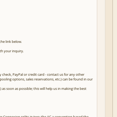
the link below.
th your inquiry.
check, PayPal or credit card - contact us for any other
pooling options, sales reservations, etc.) can be found in our
as soon as possible; this will help us in making the best
uar Connexion splits in two: the AC a convention based the