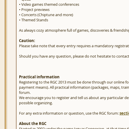
• Video games themed conferences
• Project previews
• Concerts (Chiptune and more)
• Themed Stands
As always cozy atmosphere full of games, discoveries & friendshi
Caution:
Please take note that every entry requires a mandatory registrati
Should you have any question, please do not hesitate to contact
Practical information
Registering to the RGC 2013 must be done through our online form
payment means). All practical information (packages, maps, train 
forum.
We encourage you to register and tell us about any particular dem
possible organizing.
For any extra information or question, use the RGC forum:
sect
About the RGC
Started in 2002 under the name Jaguar Connexion, at that time th