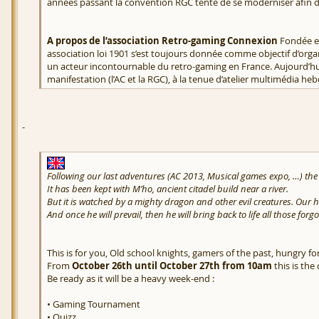
années passant la convention RGC tente de se moderniser afin d’
A propos de l’association Retro-gaming Connexion
Fondée en
association loi 1901 s’est toujours donnée comme objectif d’org
un acteur incontournable du retro-gaming en France. Aujourd’hui 
manifestation (l’AC et la RGC), à la tenue d’atelier multimédia he
-
Following our last adventures (AC 2013, Musical games expo, …) the an
It has been kept with M’ho, ancient citadel build near a river.
But it is watched by a mighty dragon and other evil creatures. Our h
And once he will prevail, then he will bring back to life all those forg
This is for you, Old school knights, gamers of the past, hungry fo
From
October 26th until October 27th from 10am
this is the
Be ready as it will be a heavy week-end :
• Gaming Tournament
• Quizz