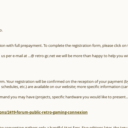
p.
on with full prepayment. To complete the registration form, please click on 
 us per e-mail at …@ retro-gc.net we will be more than happy to help you wi
. Your registration will be confirmed on the reception of your payment (by 
schedules, etc.) are available on our website; more specific information (car
and you may have (projects, specific hardware you would like to present...) 
ions/2419-forum-public-retro-gaming-connexion
e convention gathers only a handful Atari-fans. Five editions later, the Jag