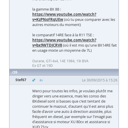
la gamme BX 88 :
https://www.youtube.com/watch?
v=KzPNoFRqUEw
(où tu peux comparer avec les
autres moteurs du moment)
le comparatif 14RE face à la R11 TSE :
https://www.youtube.com/watch?
v=bx9WTDJCRV8
(où il est mis qu'une BX14RE fait
en usage mixte un moyenne de 7L)
Ourane, GTI 4x4, 14E 1984, 19i BVA
Ex GT et 19D
26
Stef67
Le 30/09/2015 à 15:26
Merci pour toutes les infos, je voulais plutôt me
diriger vers une essence, mais les conso des
BXdiesel sont si basses que c'est tentant de
continuer le mazout, d'autant qu'il est ainsi plus
facile d'avoir une auto à direction assistée, plus
fréquent en diesel, par exemple sur l'imagé pas
d'assistance si moteur XU 80cv et assistance si
XUD 71cv