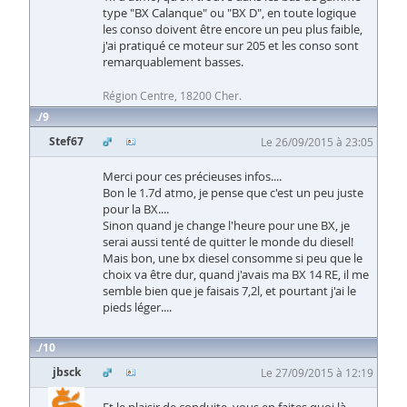
type "BX Calanque" ou "BX D", en toute logique
les conso doivent être encore un peu plus faible,
j'ai pratiqué ce moteur sur 205 et les conso sont
remarquablement basses.
Région Centre, 18200 Cher.
9
Stef67
Le 26/09/2015 à 23:05
Merci pour ces précieuses infos....
Bon le 1.7d atmo, je pense que c'est un peu juste
pour la BX....
Sinon quand je change l'heure pour une BX, je
serai aussi tenté de quitter le monde du diesel!
Mais bon, une bx diesel consomme si peu que le
choix va être dur, quand j'avais ma BX 14 RE, il me
semble bien que je faisais 7,2l, et pourtant j'ai le
pieds léger....
10
jbsck
Le 27/09/2015 à 12:19
Et le plaisir de conduite, vous en faites quoi là