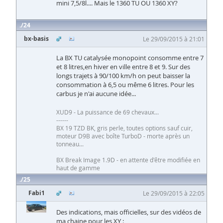
mini 7,5/8l.... Mais le 1360 TU OU 1360 XY?
24
bx-basis
Le 29/09/2015 à 21:01
La BX TU catalysée monopoint consomme entre 7
et 8 litres,en hiver en ville entre 8 et 9. Sur des
longs trajets à 90/100 km/h on peut baisser la
consommation à 6,5 ou même 6 litres. Pour les
carbus je n'ai aucune idée...
XUD9 - La puissance de 69 chevaux...
------
BX 19 TZD BK, gris perle, toutes options sauf cuir,
moteur D9B avec boîte TurboD - morte après un
tonneau...
BX Break Image 1.9D - en attente d'être modifiée en
haut de gamme
25
Fabi1
Le 29/09/2015 à 22:05
Des indications, mais officielles, sur des vidéos de
ma chaine pour les XY :