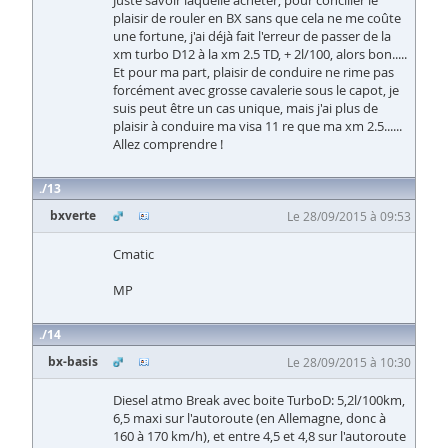
plaisir de rouler en BX sans que cela ne me coûte
une fortune, j'ai déjà fait l'erreur de passer de la
xm turbo D12 à la xm 2.5 TD, + 2l/100, alors bon.....
Et pour ma part, plaisir de conduire ne rime pas
forcément avec grosse cavalerie sous le capot, je
suis peut être un cas unique, mais j'ai plus de
plaisir à conduire ma visa 11 re que ma xm 2.5......
Allez comprendre !
13
bxverte
Le 28/09/2015 à 09:53
Cmatic
MP
14
bx-basis
Le 28/09/2015 à 10:30
Diesel atmo Break avec boite TurboD: 5,2l/100km,
6,5 maxi sur l'autoroute (en Allemagne, donc à
160 à 170 km/h), et entre 4,5 et 4,8 sur l'autoroute