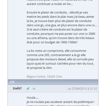
autant continuer a rouler en bx...
Ensuite le plaisir de conduite... désolé je vais
mettre les pieds dans le plat mais j'ai beau aimer
la bx, je trouve bien plus de plaisir de conduite
dans une gs, une gsa, et plus encore dans une cx...
Si le seul critère de conduite est le plaisir de
conduite, pourquoi ne pas poser sur une cx 2000
ou une athena, qu'on trouve dans de très beaux
état pour un budget de 1000-1500e?
La bx reste un compromis, elle consomme
comme une 205, contrairement a la gs elle
propose des moteurs diesel, elle se corrode peu
(quoi que) et surtout s'achète pour rien du tout,
et propose la clim.
Région Centre, 18200 Cher.
12
Stef67
Le 27/09/2015 à 21:31
Houla.....
Je ne voulais pas soulever autant de polémique !
Juste savoir laquelle acheter, pour concilier le