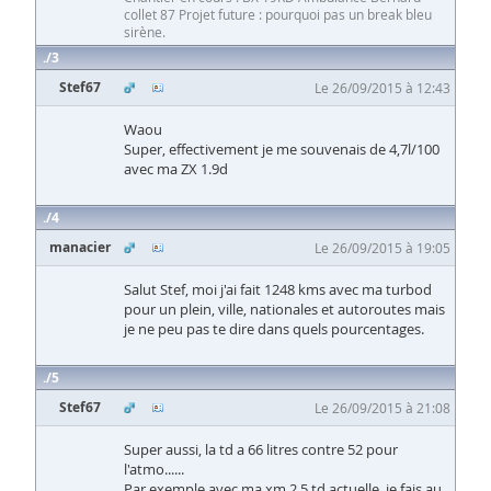
collet 87 Projet future : pourquoi pas un break bleu
sirène.
3
Stef67
Le 26/09/2015 à 12:43
Waou
Super, effectivement je me souvenais de 4,7l/100
avec ma ZX 1.9d
4
manacier
Le 26/09/2015 à 19:05
Salut Stef, moi j'ai fait 1248 kms avec ma turbod
pour un plein, ville, nationales et autoroutes mais
je ne peu pas te dire dans quels pourcentages.
5
Stef67
Le 26/09/2015 à 21:08
Super aussi, la td a 66 litres contre 52 pour
l'atmo......
Par exemple avec ma xm 2.5 td actuelle, je fais au