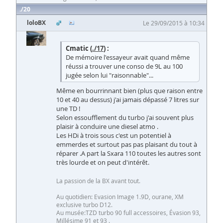
20
loloBX
Le 29/09/2015 à 10:34
Cmatic (
./17
) :
De mémoire l'essayeur avait quand même
réussi a trouver une conso de 9L au 100
jugée selon lui "raisonnable"...
Même en bourrinnant bien (plus que raison entre
10 et 40 au dessus) j'ai jamais dépassé 7 litres sur
une TD !
Selon essoufflement du turbo j'ai souvent plus
plaisir à conduire une diesel atmo .
Les HDi à trois sous c'est un potentiel à
emmerdes et surtout pas pas plaisant du tout à
réparer .A part la Sxara 110 toutes les autres sont
très lourde et on peut d'intérêt.
La passion de la BX avant tout.
Au quotidien: Evasion Image 1.9D, ourane, XM
exclusive turbo D12.
Au musée:TZD turbo 90 full accessoires, Évasion 93,
Millésime 91 et 93 .