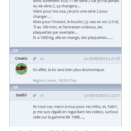
donc sûrement XUD 71 en série 2 car je n'ai jamais
eu de série 2, ça changera....
Idem pour ma visa, j'ai pris une série 2 pour
changer.....
Mais pour l'instant, le boulot, j'y vais en xm 2.5 td,
7l au 100 mini, et l'entretien onéreux, les
plaquettes par exemple....
Et a 1600 kg, elle en mange, des plaquettes.......
29
Cmatic
Le 30/09/2015 à 21:35
En effet, la bx sera bien plus économique.
Région Centre, 18200 Cher.
30
Stef67
Le 03/10/2015 à 22:51
En tout cas, merci à tous pour ces infos, et, Fabi1,
je me suis régalé en regardant tes vidéos, surtout
celle sur la gamme BX 1988....,,