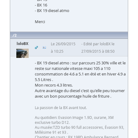
- BX 16
- BX 19 diesel atmo
Merci
2
loloBX
Le 26/09/2015
Edité par loloBX le
à 10:25
27/09/2015 à 08:50
- BX 19 diesel atmo : sur parcours 25 30% ville et le
reste sur nationale vitesse maxi 105 a 110
consommation de 4.6 a 5.1 en été et en hiver 4.9 a
5.5 Litres .
Mon recors 4.3 litres.
Autre avantage du diesel c'est qu'elle peu tourner
avec un bon pourcentage huile de friture .
La passion de la BX avant tout.
Au quotidien: Evasion Image 1.9D, ourane, XM
exclusive turbo D12.
Au musée:TZD turbo 90 full accessoires, Évasion 93,
Millésime 91 et 93 .
Chantier en cours : BX 19RD Ambulance Bernard