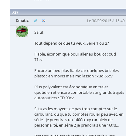
27
Cmatic
Le 30/09/2015 à 15:49
Salut
Tout dépend ce que tu veux. Série 1 ou 2?
Fiable, économique pour aller au boulot : xud
71cv
Encore un peu plus fiable car quelques bricoles
plastoc en moins mais mollasson : xud 65cv
Plus polyvalent car économique en trajet
quotidien et encore confortable sur grands trajets
autoroutiers : TD 90cv
Si tu as les moyens de pas trop compter sur le
carburant, ou que tu comptes rouler peu avec, en
série1 je prendrais un 1400cc xy car plein de
personnalité, en série 2 je prendrais une 16trs...
Dans tous les cas j'éviterai le 1900c carbu, car