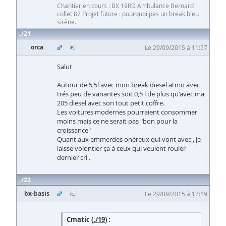
Chantier en cours : BX 19RD Ambulance Bernard
collet 87 Projet future : pourquoi pas un break bleu
sirène.
21
orca
Le 29/09/2015 à 11:57
Salut
Autour de 5,5l avec mon break diesel atmo avec
trés peu de variantes soit 0,5 l de plus qu'avec ma
205 diesel avec son tout petit coffre.
Les voitures modernes pourraient consommer
moins mais ce ne serait pas "bon pour la
croissance"
Quant aux emmerdes onéreux qui vont avec , je
laisse volontier ça à ceux qui veulent rouler
dernier cri .
22
bx-basis
Le 29/09/2015 à 12:19
Cmatic (
./19
) :