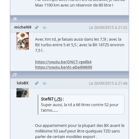
Max 1100 km avec un réservoir de 80 litre !
6
michel69
Le 26/09/2015 à 21:32
Avec Xm td, je faisais aussi dans les 7,5l ; avec la
BX turbo entre 5 et 5,5 ; avec la BX 16TZS environ
7,5 l .
https://youtu.be/QNCT-rge8k4
https://youtu.be/dc-aDp8M600
7
loloBX
Le 26/09/2015 à 21:46
Stef67 (
./5
) :
Super aussi, la td a 66 litres contre 52 pour
l'atmo......
Oui appartement pour la plupart des BX avant le
millésime 93 sauf peut être quelques TZD sans
parler de certain modèles export .