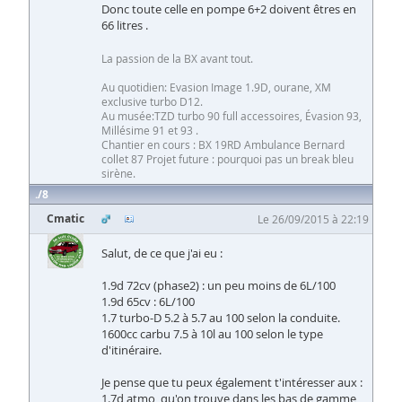
Donc toute celle en pompe 6+2 doivent êtres en
66 litres .
La passion de la BX avant tout.
Au quotidien: Evasion Image 1.9D, ourane, XM
exclusive turbo D12.
Au musée:TZD turbo 90 full accessoires, Évasion 93,
Millésime 91 et 93 .
Chantier en cours : BX 19RD Ambulance Bernard
collet 87 Projet future : pourquoi pas un break bleu
sirène.
8
Cmatic
Le 26/09/2015 à 22:19
Salut, de ce que j'ai eu :
1.9d 72cv (phase2) : un peu moins de 6L/100
1.9d 65cv : 6L/100
1.7 turbo-D 5.2 à 5.7 au 100 selon la conduite.
1600cc carbu 7.5 à 10l au 100 selon le type
d'itinéraire.
Je pense que tu peux également t'intéresser aux :
1.7d atmo, qu'on trouve dans les bas de gamme