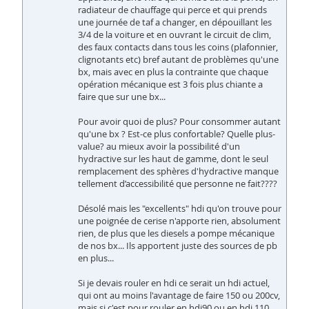
radiateur de chauffage qui perce et qui prends
une journée de taf a changer, en dépouillant les
3/4 de la voiture et en ouvrant le circuit de clim,
des faux contacts dans tous les coins (plafonnier,
clignotants etc) bref autant de problèmes qu'une
bx, mais avec en plus la contrainte que chaque
opération mécanique est 3 fois plus chiante a
faire que sur une bx...
Pour avoir quoi de plus? Pour consommer autant
qu'une bx ? Est-ce plus confortable? Quelle plus-
value? au mieux avoir la possibilité d'un
hydractive sur les haut de gamme, dont le seul
remplacement des sphères d'hydractive manque
tellement d’accessibilité que personne ne fait????
Désolé mais les "excellents" hdi qu'on trouve pour
une poignée de cerise n'apporte rien, absolument
rien, de plus que les diesels a pompe mécanique
de nos bx... Ils apportent juste des sources de pb
en plus...
Si je devais rouler en hdi ce serait un hdi actuel,
qui ont au moins l'avantage de faire 150 ou 200cv,
mais si c'est pour rouler en hdi90 ou en hdi 110