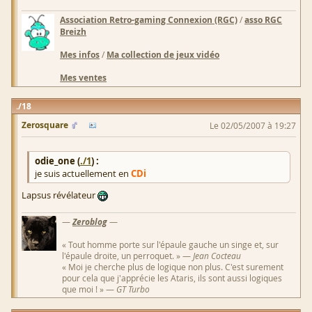
Association Retro-gaming Connexion (RGC)
/
asso RGC
Breizh
Mes infos
/
Ma collection de jeux vidéo
Mes ventes
18
Zerosquare
Le 02/05/2007 à 19:27
odie_one (
./1
) :
je suis actuellement en
CDi
Lapsus révélateur
—
Zeroblog
—
« Tout homme porte sur l'épaule gauche un singe et, sur
l'épaule droite, un perroquet. » —
Jean Cocteau
« Moi je cherche plus de logique non plus. C'est surement
pour cela que j'apprécie les Ataris, ils sont aussi logiques
que moi ! » —
GT Turbo