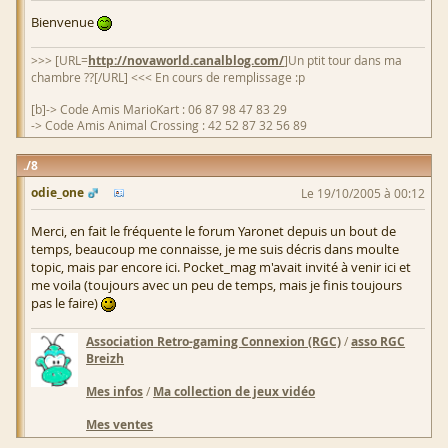
Bienvenue
>>> [URL=
http://novaworld.canalblog.com/
]Un ptit tour dans ma
chambre ??[/URL] <<< En cours de remplissage :p
[b]-> Code Amis MarioKart : 06 87 98 47 83 29
-> Code Amis Animal Crossing : 42 52 87 32 56 89
8
odie_one
Le 19/10/2005 à 00:12
Merci, en fait le fréquente le forum Yaronet depuis un bout de
temps, beaucoup me connaisse, je me suis décris dans moulte
topic, mais par encore ici. Pocket_mag m'avait invité à venir ici et
me voila (toujours avec un peu de temps, mais je finis toujours
pas le faire)
Association Retro-gaming Connexion (RGC)
/
asso RGC
Breizh
Mes infos
/
Ma collection de jeux vidéo
Mes ventes