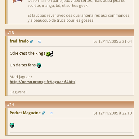
Désormais on parle jeux vidéo certes, mais aussi jeux de
société, manga, bd, et sorties geek!
Et faut pas rêver avec des quarantenaires aux commandes,
y'a beaucoup de trucs pour les gosses!
13
fredifredo
Le 12/11/2005 à 21:04
Odie c'est the king !
Un de tes fans
Atari Jaguar :
http://perso.orange.fr/jaguar-64bit/
! Jagware !
14
Pocket Magazine
Le 12/11/2005 à 22:10