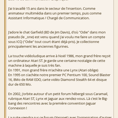
J'ai travaillé 15 ans dans le secteur de l'insertion. Comme
animateur multimédia dans un premier temps, puis comme
Assistant Informatique / Chargé de Communication.
J'adore le chat Garfield (BD de Jim Davis), d'où "Odie" dans mon
pseudo (le _one) est venu quand j'ai voulu me faire un compte
sous ICQ ("Odie" tout court étant déjà pris). Je collectionne
principalement les anciennes figurines.
La touche vidéoludique arrive à Noël 1986, mon grand frère reçoit
un ordinateur Atari ST. Je garde une certaine nostalgie de cette
machine à laquelle je suis très fan.
En 1991, mon grand frère m'achète une Lynx (Atari oblige)
En 1995 on s'achète notre premier PC Pentium 100, Sound Blaster
16, 8Mo de RAM EDO, carte vidéo Diamond Stealth 64 et disque
dur de 650 Mo.
En 2002, j'orbite autour d'un petit forum hébergé sous Caramail,
rubrique Atari ST, Lynx et Jaguar aux rendez-vous. Là c'est le Big-
bang des rencontres avec la première convention Jaguar
Connexion !
La suite viendra sur ce forum (Yaronet) avec l'organisation d'autres