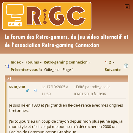
Index
Forums
Retro-gaming Connexion
1
2
Présentez-vous !
Odie_one - Page 1
Suivante
1
odie_one
Le 17/10/2005 à
Edité par odie_one le
11:59
03/01/2019 à 19:06
Je suis né en 1980 et j'ai grandi en Ile-de-France avec mes origines
bretonnes.
J'ai toujours eu un coup de crayon depuis mon plus jeune âge, j'ai
mon style et c'est ce qui me poussera à décrocher en 2000 un
BacPro de Communication Graphique.