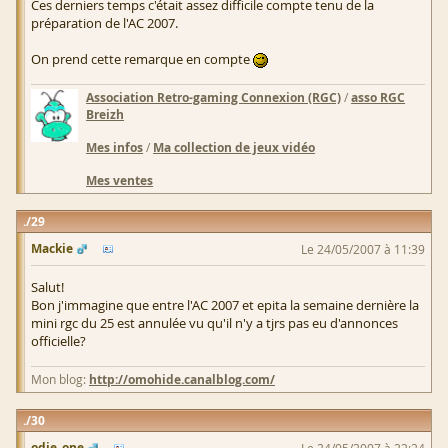
Ces derniers temps c'était assez difficile compte tenu de la
préparation de l'AC 2007.
On prend cette remarque en compte
Association Retro-gaming Connexion (RGC)
/
asso RGC
Breizh
Mes infos
/
Ma collection de jeux vidéo
Mes ventes
29
Mackie
Le 24/05/2007 à 11:39
Salut!
Bon j'immagine que entre l'AC 2007 et epita la semaine dernière la
mini rgc du 25 est annulée vu qu'il n'y a tjrs pas eu d'annonces
officielle?
Mon blog:
http://omohide.canalblog.com/
30
odie_one
Le 24/05/2007 à 22:24