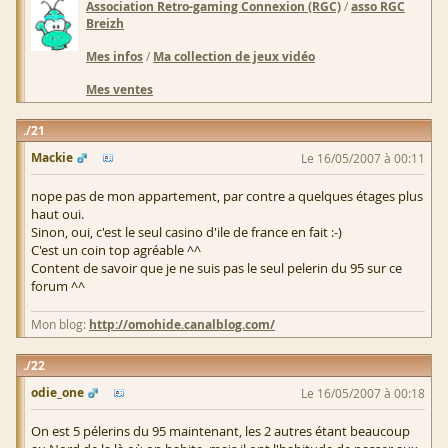
Association Retro-gaming Connexion (RGC)
/
asso RGC
Breizh
Mes infos
/
Ma collection de jeux vidéo
Mes ventes
21
Mackie
Le 16/05/2007 à 00:11
nope pas de mon appartement, par contre a quelques étages plus
haut oui.
Sinon, oui, c'est le seul casino d'ile de france en fait :-)
C'est un coin top agréable ^^
Content de savoir que je ne suis pas le seul pelerin du 95 sur ce
forum ^^
Mon blog:
http://omohide.canalblog.com/
22
odie_one
Le 16/05/2007 à 00:18
On est 5 pélerins du 95 maintenant, les 2 autres étant beaucoup