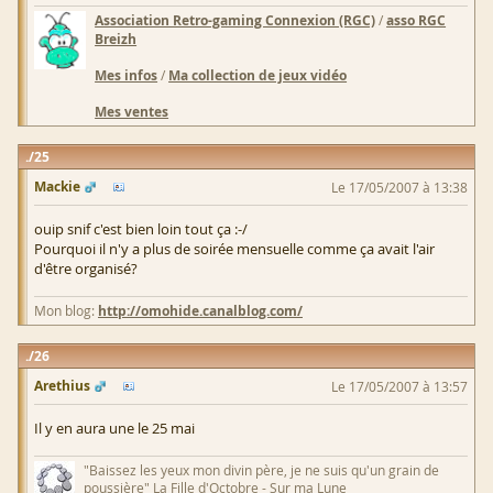
Association Retro-gaming Connexion (RGC)
/
asso RGC
Breizh
Mes infos
/
Ma collection de jeux vidéo
Mes ventes
25
Mackie
Le 17/05/2007 à 13:38
ouip snif c'est bien loin tout ça :-/
Pourquoi il n'y a plus de soirée mensuelle comme ça avait l'air
d'être organisé?
Mon blog:
http://omohide.canalblog.com/
26
Arethius
Le 17/05/2007 à 13:57
Il y en aura une le 25 mai
"Baissez les yeux mon divin père, je ne suis qu'un grain de
poussière" La Fille d'Octobre - Sur ma Lune