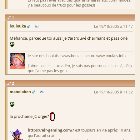
Et faut pas rêver avec des quarantenaires aux commandes,
y'a beaucoup de trucs pour les gosses!
11
loulouka
Le 19/10/2005 à 11:47
Méfiance, parceque toi aussi je t'ai trouvé charmant et passioné
le site des boulais : www.boulais.net ou www.boulais.info
----------------------------------------------------------------------
J'aime pas les jeux vidéo, je sais pas pourquoi je suis là, déja
que j'aime pas les gens...
12
manoloben
Le 19/10/2005 à 11:52
la prochaine JC orgie?
https://air-gaming.com//
est toujours en vie après 10 ans,
qui l'aurait cru?