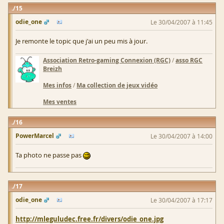
15
odie_one
Le 30/04/2007 à 11:45
Je remonte le topic que j'ai un peu mis à jour.
Association Retro-gaming Connexion (RGC)
/
asso RGC
Breizh
Mes infos
/
Ma collection de jeux vidéo
Mes ventes
16
PowerMarcel
Le 30/04/2007 à 14:00
Ta photo ne passe pas
17
odie_one
Le 30/04/2007 à 17:17
http://mleguludec.free.fr/divers/odie_one.jpg