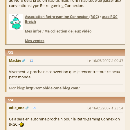
au Nord de la là où on habite, mais il ont l'habitude de passer aux
conventions type Retro-gaming Connexion.
Association Retro-gaming Connexion (RGC)
/
asso RGC
Breizh
Mes infos
/
Ma collection de jeux vidéo
Mes ventes
23
Mackie
Le 16/05/2007 à 09:47
Vivement la prochaine convention que je rencontre tout ce beau
petit monde!
Mon blog:
http://omohide.canalblog.com/
24
odie_one
Le 16/05/2007 à 23:54
Cela sera en automne prochain pour la Retro-gaming Connexion
(RGC)