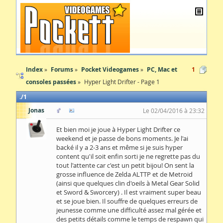
Index
Forums
Pocket Videogames
PC, Mac et
1
consoles passées
Hyper Light Drifter - Page 1
1
Jonas
Le 02/04/2016 à 23:32
Et bien moi je joue à Hyper Light Drifter ce
weekend et je passe de bons moments. Je l'ai
backé il y a 2-3 ans et même si je suis hyper
content qu'il soit enfin sorti je ne regrette pas du
tout l'attente car c'est un petit bijou! On sent la
grosse influence de Zelda ALTTP et de Metroid
(ainsi que quelques clin d'oeils à Metal Gear Solid
et Sword & Sworcery) . Il est vraiment super beau
et se joue bien. Il souffre de quelques erreurs de
jeunesse comme une difficulté assez mal gérée et
des petits détails comme le temps de respawn qui