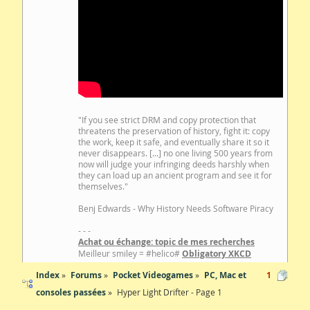
"If you see strict DRM and copy protection that
threatens the preservation of history, fight it: copy
the work, keep it safe, and eventually share it so it
never disappears. [...] no one living 500 years from
now will judge your infringing deeds harshly when
they can load up an ancient program and see it for
themselves."
Benj Edwards - Why History Needs Software Piracy
- - -
Achat ou échange: topic de mes recherches
Meilleur smiley = #helico#
Obligatory XKCD
Index
Forums
Pocket Videogames
PC, Mac et
1
consoles passées
Hyper Light Drifter - Page 1