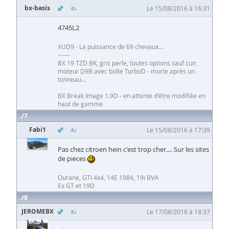
bx-basis
Le 15/08/2016 à 16:31
4745L2
XUD9 - La puissance de 69 chevaux...
------
BX 19 TZD BK, gris perle, toutes options sauf cuir,
moteur D9B avec boîte TurboD - morte après un
tonneau...
BX Break Image 1.9D - en attente d'être modifiée en
haut de gamme
7
Fabi1
Le 15/08/2016 à 17:39
Pas chez citroen hein c'est trop cher.... Sur les sites
de pieces
Ourane, GTI 4x4, 14E 1984, 19i BVA
Ex GT et 19D
8
JEROMEBX
Le 17/08/2016 à 18:37